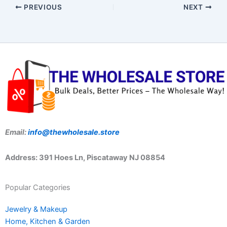
PREVIOUS
NEXT
Email:
info@thewholesale.store
Address: 391 Hoes Ln, Piscataway NJ 08854
Popular Categories
Jewelry & Makeup
Home, Kitchen & Garden