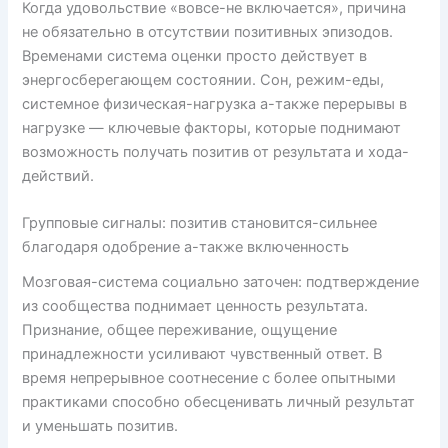
Когда удовольствие «вовсе-не включается», причина
не обязательно в отсутствии позитивных эпизодов.
Временами система оценки просто действует в
энергосберегающем состоянии. Сон, режим-еды,
системное физическая-нагрузка а-также перерывы в
нагрузке — ключевые факторы, которые поднимают
возможность получать позитив от результата и хода-
действий.
Групповые сигналы: позитив становится-сильнее
благодаря одобрение а-также включенность
Мозговая-система социально заточен: подтверждение
из сообщества поднимает ценность результата.
Признание, общее переживание, ощущение
принадлежности усиливают чувственный ответ. В
время непрерывное соотнесение с более опытными
практиками способно обесценивать личный результат
и уменьшать позитив.