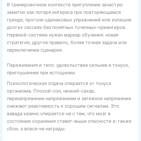
В тренировочном контексте притупление зачастую
заметно как потеря интереса при повторяющемся
гринде, прогоне одинаковых упражнений или излишне
долгих сессиях без понятных точечных-ориентиров.
Нервной-системе нужен маркер обучения: новая
стратегия, другое правило, более точная задача или
переключение сценария.
Переживания и тело: удовольствие сильнее в тонусе,
приглушеннее при истощении
Психологическая отдача опирается от тонуса
организма. Плохой-сон, низкий-сахар,
перенапряжение напряжением и затяжное напряжение
снижают реактивность к хорошим сигналам. Это
вавада казино опирается-на с тем, что мозг в
состоянии охранения ставит-выше опасности а-также
сбои, а вовсе-не награды.