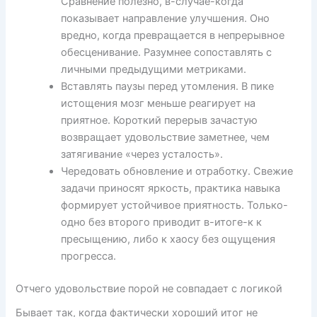
Сравнение полезно, в-случае-когда
показывает направление улучшения. Оно
вредно, когда превращается в непрерывное
обесценивание. Разумнее сопоставлять с
личными предыдущими метриками.
Вставлять паузы перед утомления. В пике
истощения мозг меньше реагирует на
приятное. Короткий перерыв зачастую
возвращает удовольствие заметнее, чем
затягивание «через усталость».
Чередовать обновление и отработку. Свежие
задачи приносят яркость, практика навыка
формирует устойчивое приятность. Только-
одно без второго приводит в-итоге-к к
пресыщению, либо к хаосу без ощущения
прогресса.
Отчего удовольствие порой не совпадает с логикой
Бывает так, когда фактически хороший итог не