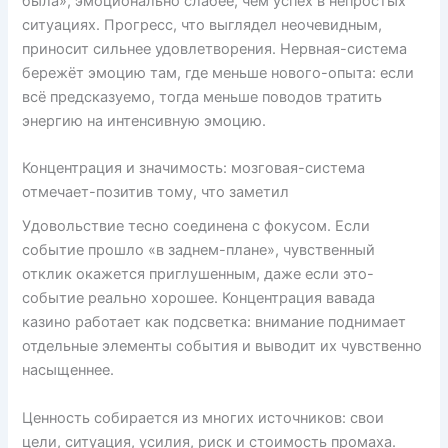
была», эмоционально слабее, чем успех в непростых
ситуациях. Прогресс, что выглядел неочевидным,
приносит сильнее удовлетворения. Нервная-система
бережёт эмоцию там, где меньше нового-опыта: если
всё предсказуемо, тогда меньше поводов тратить
энергию на интенсивную эмоцию.
Концентрация и значимость: мозговая-система
отмечает-позитив тому, что заметил
Удовольствие тесно соединена с фокусом. Если
событие прошло «в заднем-плане», чувственный
отклик окажется приглушенным, даже если это-
событие реально хорошее. Концентрация вавада
казино работает как подсветка: внимание поднимает
отдельные элементы события и выводит их чувственно
насыщеннее.
Ценность собирается из многих источников: свои
цели, ситуация, усилия, риск и стоимость промаха.