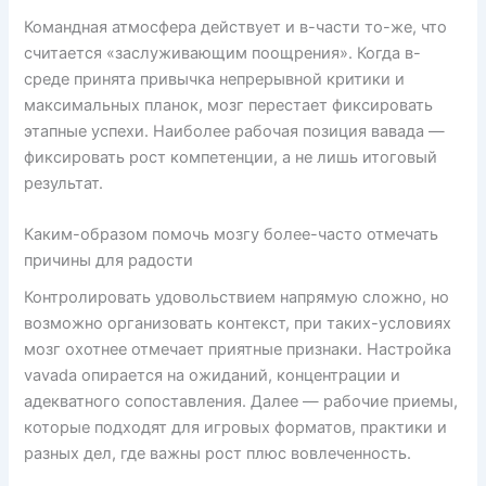
Командная атмосфера действует и в-части то-же, что
считается «заслуживающим поощрения». Когда в-
среде принята привычка непрерывной критики и
максимальных планок, мозг перестает фиксировать
этапные успехи. Наиболее рабочая позиция вавада —
фиксировать рост компетенции, а не лишь итоговый
результат.
Каким-образом помочь мозгу более-часто отмечать
причины для радости
Контролировать удовольствием напрямую сложно, но
возможно организовать контекст, при таких-условиях
мозг охотнее отмечает приятные признаки. Настройка
vavada опирается на ожиданий, концентрации и
адекватного сопоставления. Далее — рабочие приемы,
которые подходят для игровых форматов, практики и
разных дел, где важны рост плюс вовлеченность.