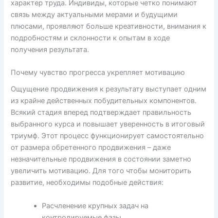
характер труда. Индивиды, которые четко понимают
связь между актуальными мерами и будущими
плюсами, проявляют больше креативности, внимания к
подробностям и склонности к опытам в ходе
получения результата.
Почему чувство прогресса укрепляет мотивацию
Ощущение продвижения к результату выступает одним
из крайне действенных побудительных компонентов.
Всякий стадия вперед подтверждает правильность
выбранного курса и повышает уверенность в итоговый
триумф. Этот процесс функционирует самостоятельно
от размера обретенного продвижения – даже
незначительные продвижения в состоянии заметно
увеличить мотивацию. Для того чтобы мониторить
развитие, необходимы подобные действия:
Расчленение крупных задач на
контролируемые фазы.