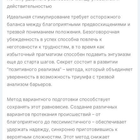
действительностью
Идеальная стимулирование требует осторожного
баланса между благоприятными предвосхищениями и
трезвой пониманием положения. Безоговорочная
убежденность в успех способна повлечь к
неготовности к трудностям, в то время как
избыточный прагматизм способен подавить энтузиазм
еще до старта шагов. Секрет состоит в развитии
“позитивного реализма” – метода, который объединяет
уверенность в возможность триумфа с трезвой
анализом барьеров.
Метод вариантного подготовки способствует
сохранять этот равновесие. Создание различных
вариантов протекания происшествий – от
благоприятного до пессимистичного – обеспечивает
удержать надежду, синхронно приготовившись к
вероятным сложностям. Этот метод снижает