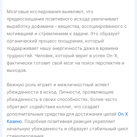
Мозговые исследования выявляют, что
предвосхищение позитивного исхода увеличивает
выработку дофамина – вещества, ассоциированного с
мотивацией и стремлением к задаче. Это образует
органический процесс поощрения, который
поддерживает нашу энергичность даже в времена
трудностей. Человек, который верит в успех On-X,
фактически готовит свой мозг на поиск перспектив и
выходов.
Важную роль играет и межличностный аспект
убежденности в исход. Личности, проявляющие
убежденность в своих способностях, более часто
обретают содействие коллег, что создает
дополнительные средства для достижения целей
On X
Казино
. Подобная позитивная реакция укрепляет
начальную убежденность и образует стабильный цикл
стимулирования.