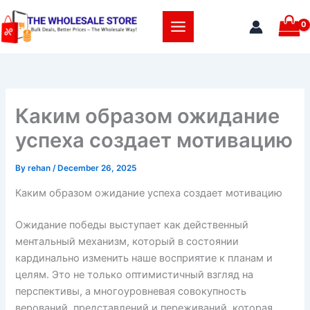
Skip
to
content
Каким образом ожидание
успеха создает мотивацию
By
rehan
/
December 26, 2025
Каким образом ожидание успеха создает мотивацию
Ожидание победы выступает как действенный
ментальный механизм, который в состоянии
кардинально изменить наше восприятие к планам и
целям. Это не только оптимистичный взгляд на
перспективы, а многоуровневая совокупность
верований, представлений и переживаний, которая