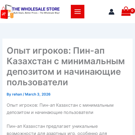
Skip
to
content
Опыт игроков: Пин-ап
Казахстан с минимальным
депозитом и начинающие
пользователи
By
rehan
/
March 3, 2026
Опыт игроков: Пин-ап Казахстан с минимальным
депозитом и начинающие пользователи
Пин-ап Казахстан предлагает уникальные
возможности для азартных игр, особенно для