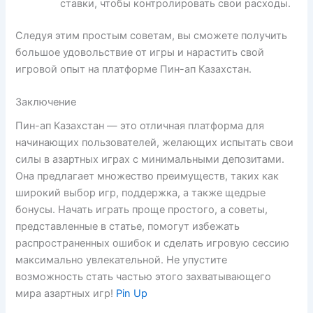
ставки, чтобы контролировать свои расходы.
Следуя этим простым советам, вы сможете получить
большое удовольствие от игры и нарастить свой
игровой опыт на платформе Пин-ап Казахстан.
Заключение
Пин-ап Казахстан — это отличная платформа для
начинающих пользователей, желающих испытать свои
силы в азартных играх с минимальными депозитами.
Она предлагает множество преимуществ, таких как
широкий выбор игр, поддержка, а также щедрые
бонусы. Начать играть проще простого, а советы,
представленные в статье, помогут избежать
распространенных ошибок и сделать игровую сессию
максимально увлекательной. Не упустите
возможность стать частью этого захватывающего
мира азартных игр!
Pin Up