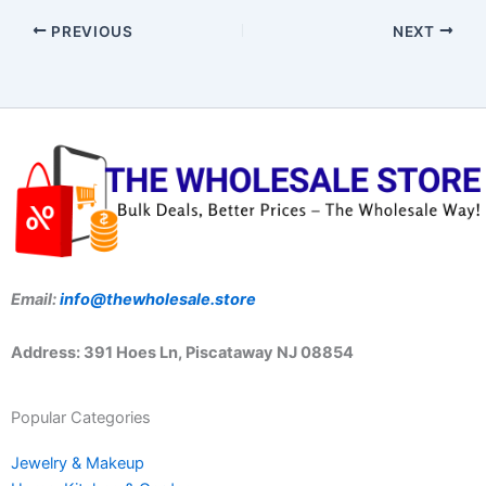
PREVIOUS
NEXT
Email:
info@thewholesale.store
Address: 391 Hoes Ln, Piscataway NJ 08854
Popular Categories
Jewelry & Makeup