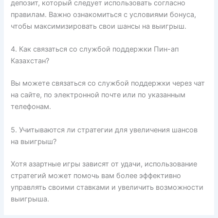
депозит, который следует использовать согласно
правилам. Важно ознакомиться с условиями бонуса,
чтобы максимизировать свои шансы на выигрыш.
4. Как связаться со службой поддержки Пин-ап
Казахстан?
Вы можете связаться со службой поддержки через чат
на сайте, по электронной почте или по указанным
телефонам.
5. Учитываются ли стратегии для увеличения шансов
на выигрыш?
Хотя азартные игры зависят от удачи, использование
стратегий может помочь вам более эффективно
управлять своими ставками и увеличить возможности
выигрыша.