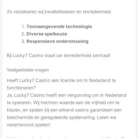
Zo verzekeren wij kwaliteitseisen en tevredenheid:
Toonaangevende technologie
Diverse spelkeuze
Responsieve ondersteuning
Bij Lucky7 Casino staat uw tevredenheid centraal!
Veelgestelde vragen
Heeft Lucky7 Casino een licentie om in Nederland te
functioneren?
Ja, Lucky7 Casino heeft een vergunning om in Nederland
te opereren. Wij hechten waarde aan de vrijheid om te
kiezen, en spelen bij een erkend casino garandeert een
beschermde en gereguleerde spelervaring. Laten we
verantwoord spelen!