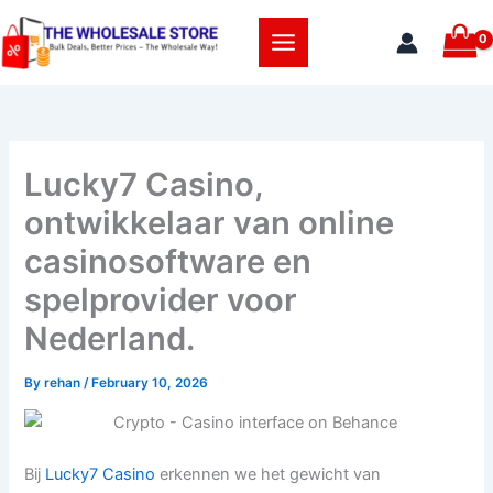
Skip
to
content
Lucky7 Casino,
ontwikkelaar van online
casinosoftware en
spelprovider voor
Nederland.
By
rehan
/
February 10, 2026
Bij
Lucky7 Casino
erkennen we het gewicht van