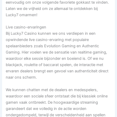
eenvoudig om onze volgende favoriete gokkast te vinden.
Laten we de vrijheid om ze allemaal te ontdekken bij
Lucky7 omarmen!
Live casino-ervaringen
Bij Lucky7 Casino kunnen we ons verdiepen in een
opwindende live casino-ervaring met populaire
spelaanbieders zoals Evolution Gaming en Authentic
Gaming. Hier voelen we de sensatie van realtime gaming,
waardoor elke sessie bijzonder en boeiend is. Of we nu
blackjack, roulette of baccarat spelen, de interactie met
ervaren dealers brengt een gevoel van authenticiteit direct
naar ons scherm.
We kunnen chatten met de dealers en medespelers,
waardoor een sociale sfeer ontstaat die bij klassiek online
gamen vaak ontbreekt. De hoogwaardige streaming
garandeert dat we volledig in de actie worden
ondergedompeld, terwijl de verscheidenheid aan spellen