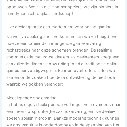
opbouwen. We zijn niet zomaar spelers; we zijn pioniers in
een dynamisch digitaal landschap!
Live dealer games: een modern era voor online gaming
Nu we live dealer games verkennen, zijn we verheugd over
hoe ze een boeiende, indringende game-ervaring
rechtstreeks naar onze schermen brengen. De realtime
communicatie met zowel dealers als deelnemers voegt een
aanvullende dimensie opwinding toe die traditionele online
games eenvoudigweg niet kunnen overtreffen. Laten we
samen onderzoeken hoe deze ontwikkeling de methode
waarop we gokken verandert.
Meeslepende spelervaring
In het huidige virtuele periode verlangen velen van ons naar
een meer oorspronkelijke casino-ervaring, en live dealer-
spellen spelen hierop in. Dankzij moderne techniek kunnen
we ons vanuit huis onderdompelen in de spanning van het