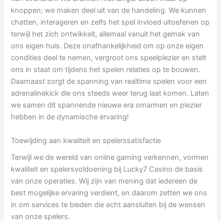
knoppen; we maken deel uit van de handeling. We kunnen
chatten, interageren en zelfs het spel invloed uitoefenen op
terwijl het zich ontwikkelt, allemaal vanuit het gemak van
ons eigen huis. Deze onafhankelijkheid om op onze eigen
condities deel te nemen, vergroot ons speelplezier en stelt
ons in staat om tijdens het spelen relaties op te bouwen.
Daarnaast zorgt de spanning van realtime spelen voor een
adrenalinekick die ons steeds weer terug laat komen. Laten
we samen dit spannende nieuwe era omarmen en plezier
hebben in de dynamische ervaring!
Toewijding aan kwaliteit en spelerssatisfactie
Terwijl we de wereld van online gaming verkennen, vormen
kwaliteit en spelersvoldoening bij Lucky7 Casino de basis
van onze operaties. Wij zijn van mening dat iedereen de
best mogelijke ervaring verdient, en daarom zetten we ons
in om services te bieden die echt aansluiten bij de wensen
van onze spelers.