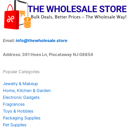
Email:
info@thewholesale.store
Address: 391 Hoes Ln, Piscataway NJ 08854
Popular Categories
Jewelry & Makeup
Home, Kitchen & Garden
Electronic Gadgets
Fragrances
Toys & Hobbies
Packaging Supplies
Pet Supplies