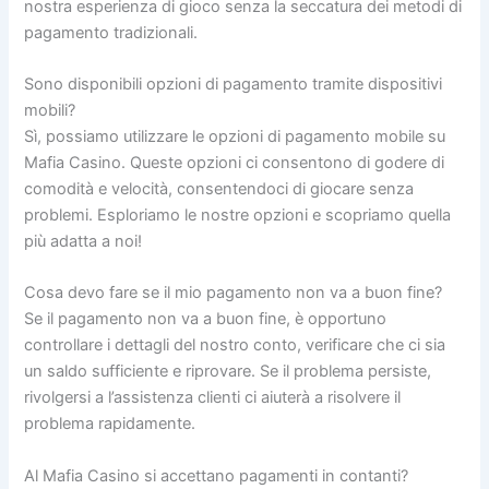
nostra esperienza di gioco senza la seccatura dei metodi di
pagamento tradizionali.
Sono disponibili opzioni di pagamento tramite dispositivi
mobili?
Sì, possiamo utilizzare le opzioni di pagamento mobile su
Mafia Casino. Queste opzioni ci consentono di godere di
comodità e velocità, consentendoci di giocare senza
problemi. Esploriamo le nostre opzioni e scopriamo quella
più adatta a noi!
Cosa devo fare se il mio pagamento non va a buon fine?
Se il pagamento non va a buon fine, è opportuno
controllare i dettagli del nostro conto, verificare che ci sia
un saldo sufficiente e riprovare. Se il problema persiste,
rivolgersi a l’assistenza clienti ci aiuterà a risolvere il
problema rapidamente.
Al Mafia Casino si accettano pagamenti in contanti?