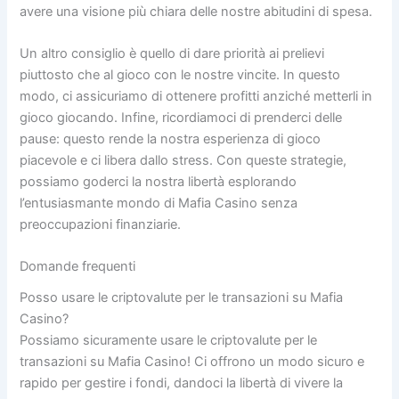
avere una visione più chiara delle nostre abitudini di spesa.
Un altro consiglio è quello di dare priorità ai prelievi
piuttosto che al gioco con le nostre vincite. In questo
modo, ci assicuriamo di ottenere profitti anziché metterli in
gioco giocando. Infine, ricordiamoci di prenderci delle
pause: questo rende la nostra esperienza di gioco
piacevole e ci libera dallo stress. Con queste strategie,
possiamo goderci la nostra libertà esplorando
l’entusiasmante mondo di Mafia Casino senza
preoccupazioni finanziarie.
Domande frequenti
Posso usare le criptovalute per le transazioni su Mafia
Casino?
Possiamo sicuramente usare le criptovalute per le
transazioni su Mafia Casino! Ci offrono un modo sicuro e
rapido per gestire i fondi, dandoci la libertà di vivere la