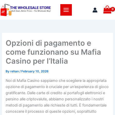
Skip
to
content
Opzioni di pagamento e
come funzionano su Mafia
Casino per l’Italia
By
rehan
/
February 10, 2026
Noi di Mafia Casino sappiamo che scegliere la appropriata
opzione di pagamento è cruciale per un’esperienza di gioco
gratificante. Dalle carte di credito ai portafogli elettronici e
persino alle criptovalute, abbiamo personalizzato i nostri
metodi di pagamento alle richieste di tutti. È fondamentale
conoscere il processo di queste opzioni, soprattutto