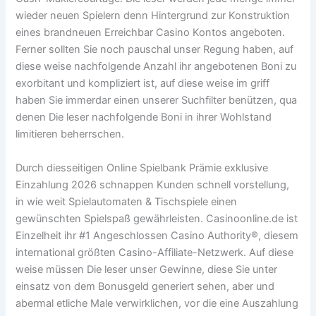
wieder neuen Spielern denn Hintergrund zur Konstruktion
eines brandneuen Erreichbar Casino Kontos angeboten.
Ferner sollten Sie noch pauschal unser Regung haben, auf
diese weise nachfolgende Anzahl ihr angebotenen Boni zu
exorbitant und kompliziert ist, auf diese weise im griff
haben Sie immerdar einen unserer Suchfilter benützen, qua
denen Die leser nachfolgende Boni in ihrer Wohlstand
limitieren beherrschen.
Durch diesseitigen Online Spielbank Prämie exklusive
Einzahlung 2026 schnappen Kunden schnell vorstellung,
in wie weit Spielautomaten & Tischspiele einen
gewünschten Spielspaß gewährleisten. Casinoonline.de ist
Einzelheit ihr #1 Angeschlossen Casino Authority®, diesem
international größten Casino-Affiliate-Netzwerk. Auf diese
weise müssen Die leser unser Gewinne, diese Sie unter
einsatz von dem Bonusgeld generiert sehen, aber und
abermal etliche Male verwirklichen, vor die eine Auszahlung