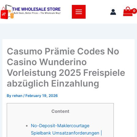
Skip
to
content
Casumo Prämie Codes No
Casino Wunderino
Vorleistung 2025 Freispiele
abzüglich Einzahlung
By
rehan
/
February 19, 2026
Content
No-Deposit-Maklercourtage
Spielbank Umsatzanforderungen |