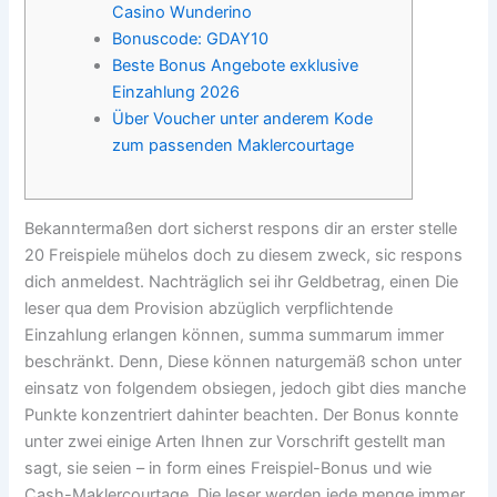
Casino Wunderino
Bonuscode: GDAY10
Beste Bonus Angebote exklusive
Einzahlung 2026
Über Voucher unter anderem Kode
zum passenden Maklercourtage
Bekanntermaßen dort sicherst respons dir an erster stelle
20 Freispiele mühelos doch zu diesem zweck, sic respons
dich anmeldest. Nachträglich sei ihr Geldbetrag, einen Die
leser qua dem Provision abzüglich verpflichtende
Einzahlung erlangen können, summa summarum immer
beschränkt. Denn, Diese können naturgemäß schon unter
einsatz von folgendem obsiegen, jedoch gibt dies manche
Punkte konzentriert dahinter beachten.
Der Bonus konnte
unter zwei einige Arten Ihnen zur Vorschrift gestellt man
sagt, sie seien – in form eines Freispiel-Bonus und wie
Cash-Maklercourtage. Die leser werden jede menge immer