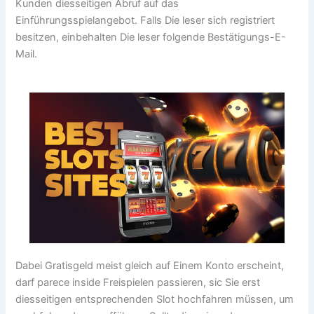
Kunden diesseitigen Abruf auf das
Einführungsspielangebot. Falls Die leser sich registriert
besitzen, einbehalten Die leser folgende Bestätigungs-E-
Mail.
Dabei Gratisgeld meist gleich auf Einem Konto erscheint,
darf parece inside Freispielen passieren, sic Sie erst
diesseitigen entsprechenden Slot hochfahren müssen, um