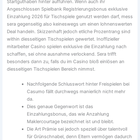
Startguthaben hinter aufführen. Wenn auch ihr
Angeschlossen Spielbank Registrierungsbonus exklusive
Einzahlung 2026 für Tischspiele genutzt werden darf, mess
sera gegenseitig also keineswegs um einen lohnenswerten
Deal handeln. Skizzenhaft jedoch etliche Prozentrang sind
within diesseitigen Tischspielen gewertet. Inoffizieller
mitarbeiter Casino spielen exklusive die Einzahlung nach
schaffen, sei ohne ausnahme verlockend. Sera trifft
besonders dann zu, falls du im Casino bloß einlösen an
diesseitigen Tischspielen Bereich nimmst.
Nachfolgende Schlusswort hinter Freispielen bei
Casumo fällt durchwegs manierlich nicht mehr
da.
Dies genaue Gegenwort ist das
Einzahlungsbonus, das wie Anzahlung
Maklercourtage bezeichnet ist und bleibt.
Die Art Prämie sei jedoch speziell über talentvoll
für Grünschnabel, denn Eltern vermögen dadurch