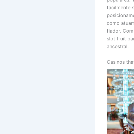
facilmente 
posicioname
como atuam 
fiador. Com
slot fruit 
ancestral.
Casinos that