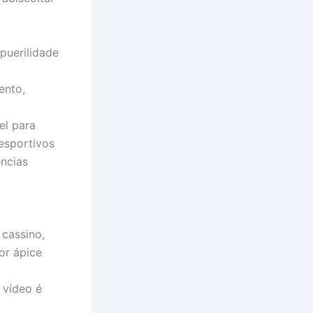
 puerilidade
ento,
el para
esportivos
ências
z
 cassino,
or ápice
 vídeo é