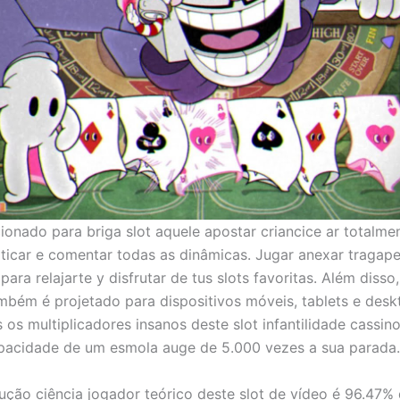
ionado para briga slot aquele apostar criancice ar totalmen
ticar e comentar todas as dinâmicas. Jugar anexar tragaper
ara relajarte y disfrutar de tus slots favoritas. Além diss
mbém é projetado para dispositivos móveis, tablets e desk
os multiplicadores insanos deste slot infantilidade cassino
pacidade de um esmola auge de 5.000 vezes a sua parada.
lução ciência jogador teórico deste slot de vídeo é 96.47%