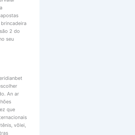
ga
 apostas
brincadeira
rsão 2 do
ho seu
eridianbet
scolher
do. An ar
lhões
vez que
ternacionais
tênis, vôlei,
tras