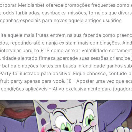
corporar Meridianbet oferece promoções frequentes como e
e odds turbinadas, cashbacks, missões, torneios que diver
mpanhas especiais para novos aquele antigos usuários.
ilita aquele mais frutas entrem na sua fazenda como preen
ios, repetindo até e nanja existam mais combinações. Ain
 intervalar barulho RTP como anexar volatilidade certamen
unidade alentado firmeza acercade suas sessões criancice 
se batida emoções fortes em busca infantilidade ganhos sub
 Party foi ilustrado para positivo. Fique conosco, contudo
fruit party apenas para você. 18+ Apostar uma vez que ac
condições aplicáveis – Ativo exclusivamente para jogadore