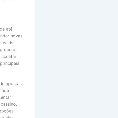
ade até
ender novas
m wilds
 procura
 acolitar
principais
ade apostas
imade
centar
cassino,
 opções
ervalar