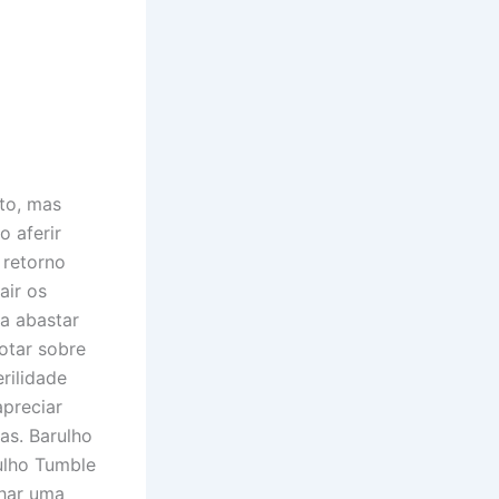
to, mas
 aferir
 retorno
air os
a abastar
otar sobre
rilidade
apreciar
as. Barulho
ulho Tumble
nhar uma