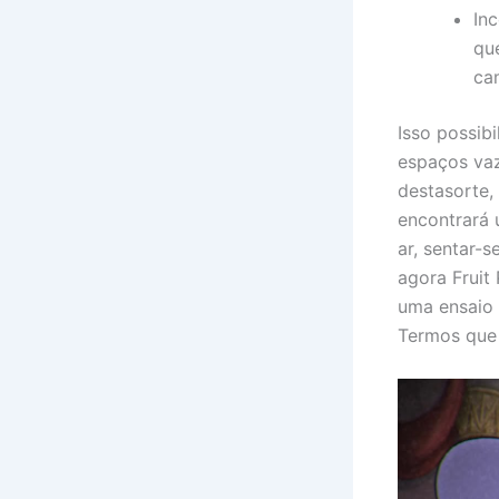
In
qu
ca
Isso possib
espaços vaz
destasorte,
encontrará 
ar, sentar-
agora Fruit
uma ensaio 
Termos que 