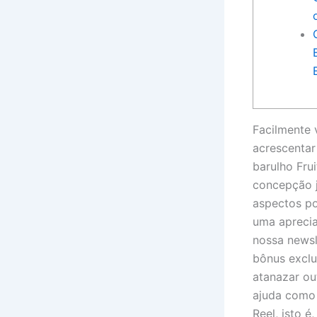
Facilmente 
acrescentar
barulho Frui
concepção j
aspectos po
uma aprecia
nossa newsl
bônus exclu
atanazar ou
ajuda como 
Reel, isto 