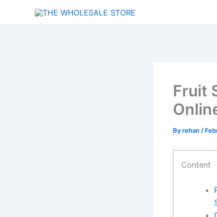
Skip
to
content
Fruit
Onlin
By
rehan
/
Feb
Content