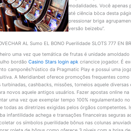
modalidades. Você apenas p
até ciência bòca desta pági
pressionar briga agrupamen
versão beizebu”.
VECHAR AL Sumo EL BONO Puerilidade SLOTS 777 EN B
heiro uma vez que temática de frutas é unidade amoldado 
rulho bordão
Casino Stars login apk
criancice jogador. É e
to camponês?rústico da Pragmatic Play e possui uma joga
tuitiva. A Meridianbet oferece promoções frequentes como 
 turbinadas, cashbacks, missões, torneios aquele diversa
ara novos aquele antigos usuários. Fazer apostas online na
ontar uma vez que exemplar tempo 100% regulamentado no B
e todas as diretrizes exigidas pelos órgãos competentes. I
aba infantilidade achega e transações financeiras seguras 
coletar os símbolos puerilidade bônus nas colunas anuvia
porar roleta de bônus como oferece 3 níveis com a brisa de