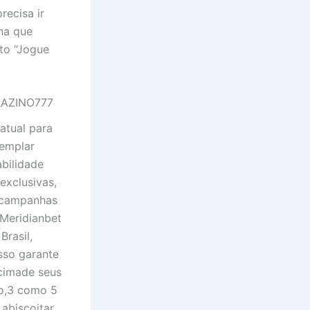
recisa ir
na que
to “Jogue
RAZINO777
atual para
xemplar
bilidade
exclusivas,
s campanhas
 Meridianbet
rasil,
sso garante
acimade seus
do,3 como 5
 abiscoitar