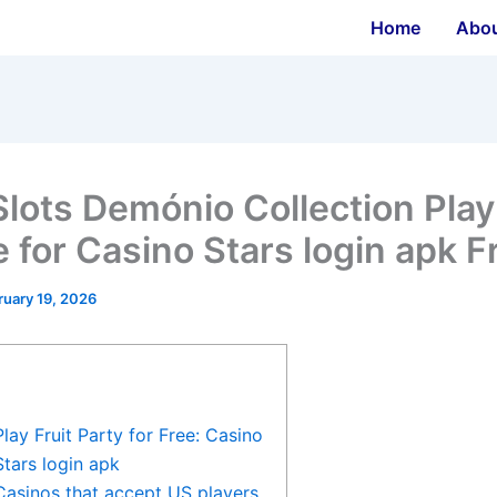
Home
Abo
 Slots Demónio Collection Play
e for Casino Stars login apk F
ruary 19, 2026
Play Fruit Party for Free: Casino
Stars login apk
Casinos that accept US players