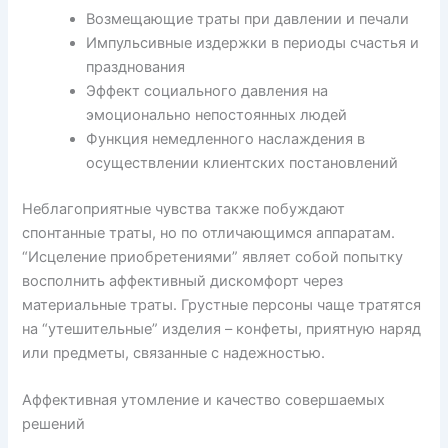
Возмещающие траты при давлении и печали
Импульсивные издержки в периоды счастья и
празднования
Эффект социального давления на
эмоционально непостоянных людей
Функция немедленного наслаждения в
осуществлении клиентских постановлений
Неблагоприятные чувства также побуждают
спонтанные траты, но по отличающимся аппаратам.
“Исцеление приобретениями” являет собой попытку
восполнить аффективный дискомфорт через
материальные траты. Грустные персоны чаще тратятся
на “утешительные” изделия – конфеты, приятную наряд
или предметы, связанные с надежностью.
Аффективная утомление и качество совершаемых
решений