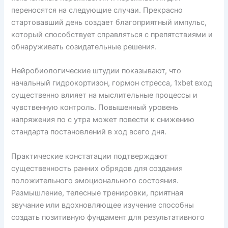
переносятся на следующие случаи. Прекрасно
стартовавший день создает благоприятный импульс,
который способствует справляться с препятствиями и
обнаруживать созидательные решения.
Нейробиологические штудии показывают, что
начальный гидрокортизон, гормон стресса, 1xbet вход
существенно влияет на мыслительные процессы и
чувственную контроль. Повышенный уровень
напряжения по с утра может повести к снижению
стандарта постановлений в ход всего дня.
Практические констатации подтверждают
существенность ранних обрядов для создания
положительного эмоционального состояния.
Размышление, телесные тренировки, приятная
звучание или вдохновляющее изучение способны
создать позитивную фундамент для результативного