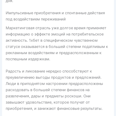
дня.
Импульсивные приобретения и спонтанные действия
под воздействием переживаний
Маркетинговая отрасль уже долгое время применяет
информацию о эффекте эмоций на потребительское
активность. 1хбет в специфическом чувственном
статусе оказывается в большей степени податливым к
рекламным воздействиям и предрасположенным к
поспешным издержкам.
Радость и ликование нередко способствуют к
преувеличению выгоды продуктов и предложений.
Люди в приподнятом настроении предрасположены
расходовать в большей степени финансов на
развлечения, дары и предметы роскоши. Они
завышают удовольствие, которое получат от
приобретения, и занижают финансовые результаты.