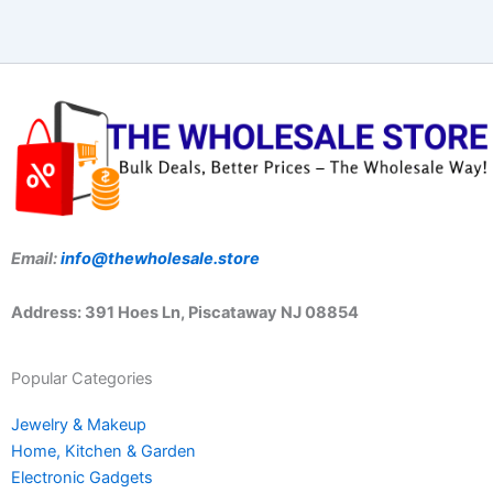
Email:
info@thewholesale.store
Address: 391 Hoes Ln, Piscataway NJ 08854
Popular Categories
Jewelry & Makeup
Home, Kitchen & Garden
Electronic Gadgets