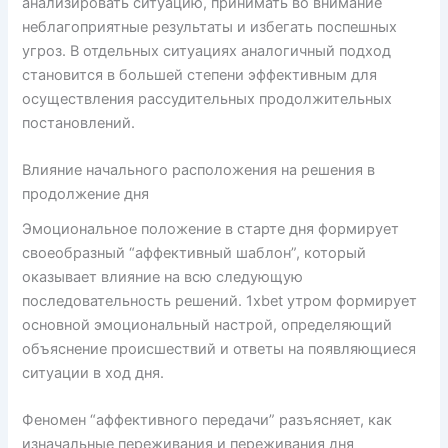
анализировать ситуацию, принимать во внимание
неблагоприятные результаты и избегать поспешных
угроз. В отдельных ситуациях аналогичный подход
становится в большей степени эффективным для
осуществления рассудительных продолжительных
постановлений.
Влияние начального расположения на решения в
продолжение дня
Эмоциональное положение в старте дня формирует
своеобразный “аффективный шаблон”, который
оказывает влияние на всю следующую
последовательность решений. 1xbet утром формирует
основной эмоциональный настрой, определяющий
объяснение происшествий и ответы на появляющиеся
ситуации в ход дня.
Феномен “аффективного передачи” разъясняет, как
изначальные переживания и переживания дня