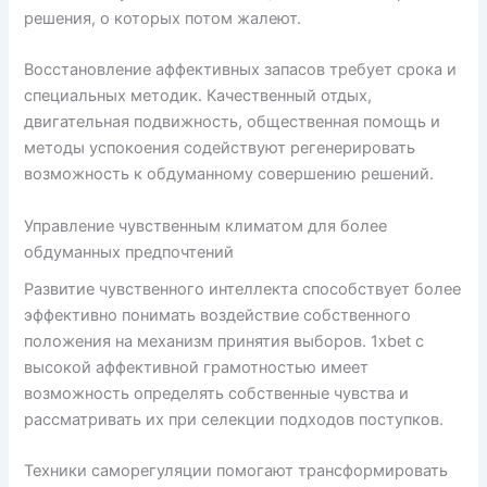
решения, о которых потом жалеют.
Восстановление аффективных запасов требует срока и
специальных методик. Качественный отдых,
двигательная подвижность, общественная помощь и
методы успокоения содействуют регенерировать
возможность к обдуманному совершению решений.
Управление чувственным климатом для более
обдуманных предпочтений
Развитие чувственного интеллекта способствует более
эффективно понимать воздействие собственного
положения на механизм принятия выборов. 1xbet с
высокой аффективной грамотностью имеет
возможность определять собственные чувства и
рассматривать их при селекции подходов поступков.
Техники саморегуляции помогают трансформировать