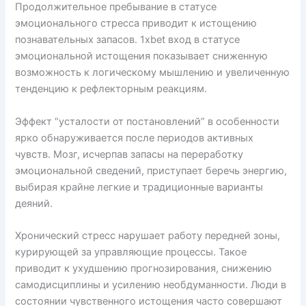
Продолжительное пребывание в статусе
эмоционального стресса приводит к истощению
познавательных запасов. 1xbet вход в статусе
эмоциональной истощения показывает сниженную
возможность к логическому мышлению и увеличенную
тенденцию к рефлекторным реакциям.
Эффект “усталости от постановлений” в особенности
ярко обнаруживается после периодов активных
чувств. Мозг, исчерпав запасы на переработку
эмоциональной сведений, приступает беречь энергию,
выбирая крайне легкие и традиционные варианты
деяний.
Хронический стресс нарушает работу передней зоны,
курирующей за управляющие процессы. Такое
приводит к ухудшению прогнозирования, снижению
самодисциплины и усилению необдуманности. Люди в
состоянии чувственного истощения часто совершают