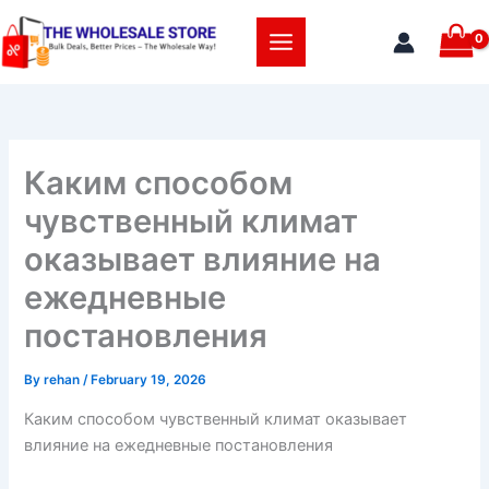
Skip
to
content
Каким способом
чувственный климат
оказывает влияние на
ежедневные
постановления
By
rehan
/
February 19, 2026
Каким способом чувственный климат оказывает
влияние на ежедневные постановления