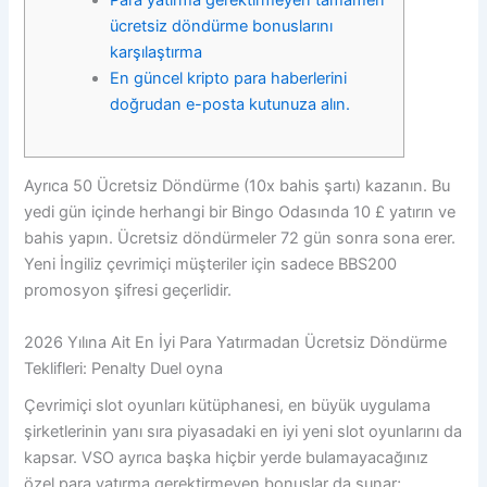
Para yatırma gerektirmeyen tamamen
ücretsiz döndürme bonuslarını
karşılaştırma
En güncel kripto para haberlerini
doğrudan e-posta kutunuza alın.
Ayrıca 50 Ücretsiz Döndürme (10x bahis şartı) kazanın. Bu
yedi gün içinde herhangi bir Bingo Odasında 10 £ yatırın ve
bahis yapın. Ücretsiz döndürmeler 72 gün sonra sona erer.
Yeni İngiliz çevrimiçi müşteriler için sadece BBS200
promosyon şifresi geçerlidir.
2026 Yılına Ait En İyi Para Yatırmadan Ücretsiz Döndürme
Teklifleri: Penalty Duel oyna
Çevrimiçi slot oyunları kütüphanesi, en büyük uygulama
şirketlerinin yanı sıra piyasadaki en iyi yeni slot oyunlarını da
kapsar. VSO ayrıca başka hiçbir yerde bulamayacağınız
özel para yatırma gerektirmeyen bonuslar da sunar;