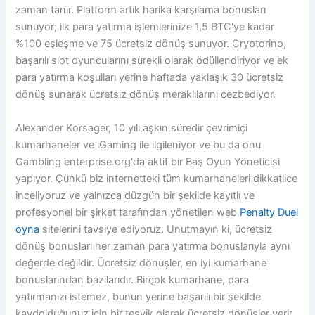
zaman tanır. Platform artık harika karşılama bonusları
sunuyor; ilk para yatırma işlemlerinize 1,5 BTC'ye kadar
%100 eşleşme ve 75 ücretsiz dönüş sunuyor. Cryptorino,
başarılı slot oyuncularını sürekli olarak ödüllendiriyor ve ek
para yatırma koşulları yerine haftada yaklaşık 30 ücretsiz
dönüş sunarak ücretsiz dönüş meraklılarını cezbediyor.
Alexander Korsager, 10 yılı aşkın süredir çevrimiçi
kumarhaneler ve iGaming ile ilgileniyor ve bu da onu
Gambling enterprise.org'da aktif bir Baş Oyun Yöneticisi
yapıyor. Çünkü biz internetteki tüm kumarhaneleri dikkatlice
inceliyoruz ve yalnızca düzgün bir şekilde kayıtlı ve
profesyonel bir şirket tarafından yönetilen web
Penalty Duel
oyna
sitelerini tavsiye ediyoruz. Unutmayın ki, ücretsiz
dönüş bonusları her zaman para yatırma bonuslarıyla aynı
değerde değildir. Ücretsiz dönüşler, en iyi kumarhane
bonuslarından bazılarıdır. Birçok kumarhane, para
yatırmanızı istemez, bunun yerine başarılı bir şekilde
kaydolduğunuz için bir teşvik olarak ücretsiz dönüşler verir.