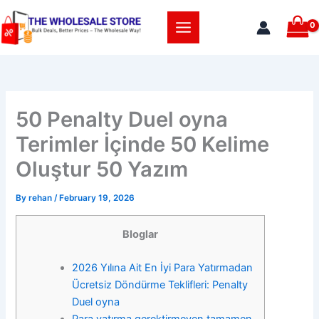
Skip
to
content
50 Penalty Duel oyna
Terimler İçinde 50 Kelime
Oluştur 50 Yazım
By
rehan
/
February 19, 2026
Bloglar
2026 Yılına Ait En İyi Para Yatırmadan
Ücretsiz Döndürme Teklifleri: Penalty
Duel oyna