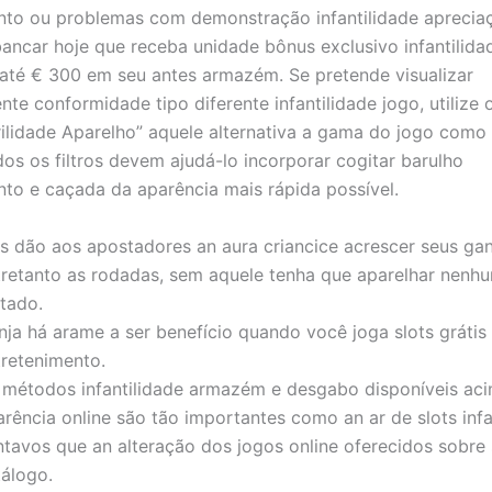
to ou problemas com demonstração infantilidade aprecia
bancar hoje que receba unidade bônus exclusivo infantilida
até € 300 em seu antes armazém. Se pretende visualizar
te conformidade tipo diferente infantilidade jogo, utilize o 
rilidade Aparelho” aquele alternativa a gama do jogo como
dos os filtros devem ajudá-lo incorporar cogitar barulho
to e caçada da aparência mais rápida possível.
es dão aos apostadores an aura criancice acrescer seus ga
tretanto as rodadas, sem aquele tenha que aparelhar nenh
itado.
ja há arame a ser benefício quando você joga slots grátis 
tretenimento.
 métodos infantilidade armazém e desgabo disponíveis a
arência online são tão importantes como an ar de slots infa
ntavos que an alteração dos jogos online oferecidos sobre
tálogo.