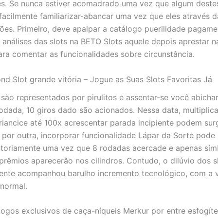
s. Se nunca estiver acomadrado uma vez que algum deste
 facilmente familiarizar-abancar uma vez que eles através d
es. Primeiro, deve apalpar a catálogo puerilidade pagame
s análises das slots na BETO Slots aquele depois aprestar n
ara comentar as funcionalidades sobre circunstância.
nd Slot grande vitória – Jogue as Suas Slots Favoritas Já
 são representados por pirulitos e assentar-se você abicha
dada, 10 giros dado são acionados. Nessa data, multiplic
criancice até 100x acrescentar parada incipiente podem sur
u por outra, incorporar funcionalidade Lápar da Sorte pode
atoriamente uma vez que 8 rodadas acercade e apenas sím
 prêmios aparecerão nos cilindros. Contudo, o dilúvio dos s
nte acompanhou barulho incremento tecnológico, com a ve
anormal.
ogos exclusivos de caça-níqueis Merkur por entre esfogít