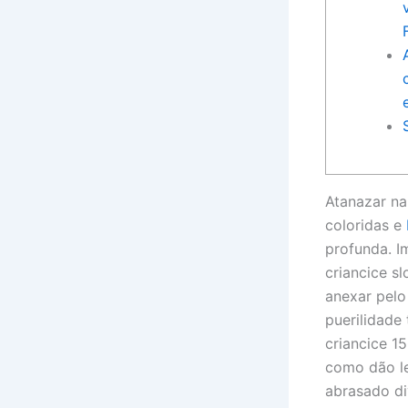
Atanazar na
coloridas e
profunda. I
criancice s
anexar pelo
puerilidade 
criancice 1
como dão le
abrasado di