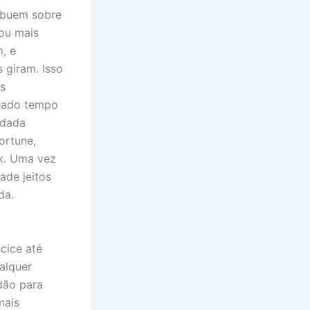
ribuem sobre
 ou mais
, e
s giram. Isso
os
teado tempo
ndada
ortune,
0x. Uma vez
ade jeitos
da.
ncice até
ualquer
dão para
mais