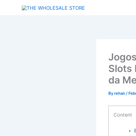
Skip
to
content
Jogos
Slots
da Me
By
rehan
/
Feb
Content