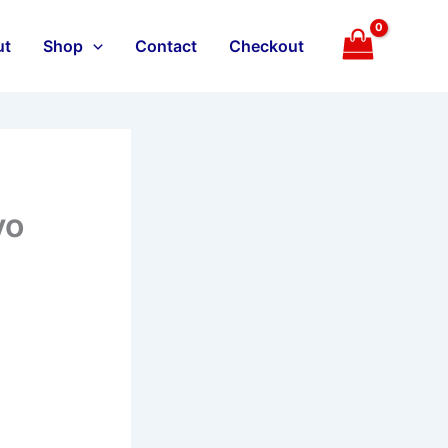
ut
Shop
Contact
Checkout
vo