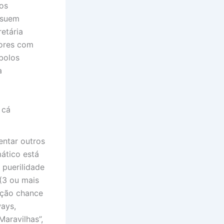
os
ssuem
etária
dores com
mbolos
a
 cá
uentar outros
ático está
 puerilidade
(3 ou mais
nação chance
ways,
Maravilhas”,