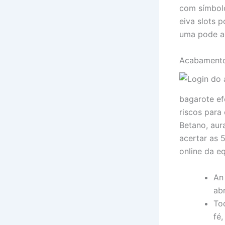
com símbolo
eiva slots 
uma pode ad
Acabamento
bagarote ef
riscos para
Betano, aur
acertar as 
online da e
An
ab
To
fé,