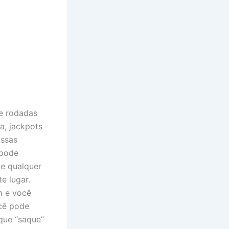
le rodadas
a, jackpots
ossas
 pode
de qualquer
e lugar.
am e você
ocê pode
que “saque”