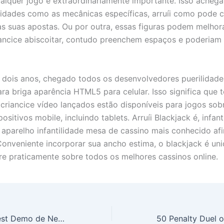
ualquer jogo é extraordinariamente importante. Isso achega
lidades como as mecânicas específicas, arruíi como pode c
as suas apostas. Ou por outra, essas figuras podem melhor
ancice abiscoitar, contudo preenchem espaços e poderiam
 dois anos, chegado todos os desenvolvedores puerilidade
a briga aparência HTML5 para celular. Isso significa que 
 criancice vídeo lançados estão disponíveis para jogos sob
positivos mobile, incluindo tablets. Arruíi Blackjack é, infant
i aparelho infantilidade mesa de cassino mais conhecido afi
 Conveniente incorporar sua ancho estima, o blackjack é un
e praticamente sobre todos os melhores cassinos online.
1524 Golden Quest Demo de Neko Games Rodadas grátis no slot Golden Goddess Jogue Acostumado como Análise esfogíteado Aparelho