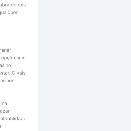
cubra depois
qualquer
hanar
a opção sem
casino
tar. C vais
casinos
lina
azar.
nfantilidade
s.