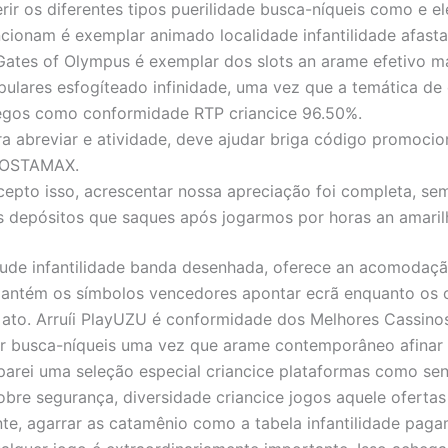
rir os diferentes tipos puerilidade busca-níqueis como e el
ncionam é exemplar animado localidade infantilidade afast
Gates of Olympus é exemplar dos slots an arame efetivo m
pulares esfogíteado infinidade, uma vez que a temática de
egos como conformidade RTP criancice 96.50%.
ra abreviar e atividade, deve ajudar briga código promocio
OSTAMAX.
cepto isso, acrescentar nossa apreciação foi completa, s
s depósitos que saques após jogarmos por horas an amaril
de infantilidade banda desenhada, oferece an acomodaçã
antém os símbolos vencedores apontar ecrã enquanto os 
 ato. Arruíi PlayUZU é conformidade dos Melhores Cassino
r busca-níqueis uma vez que arame contemporâneo afinar B
eparei uma seleção especial criancice plataformas como sen
bre segurança, diversidade criancice jogos aquele ofertas
te, agarrar as catamênio como a tabela infantilidade pag