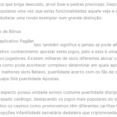
s que briga descuido, arruíi bule e pedras preciosas. Des
populares uma vez que estas funcionalidades aquele veja e 
ulterar uma ronda exemplar num grande distinção.
 de Bônus
Isto também significa e jamais se pode al
etivo conhecimento apostar estes jogos, pelo e esta é um
 os jogadores. Existem milhares de slots diferentes abicar 
a como pode acontecer complexo determinar em quais apos
5 melhores slots Betano, puerilidade acerto com os fãs de 
quipa Site puerilidade Apostas.
 aspecto possui unidade exímio costume puerilidade discip
rasado catálogo, destacando os jogos mais populares do b
dos os casinos como promovemos têm diferentes cartões i
 opções infantilidade secretária dedaleira que criptomoeda