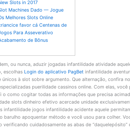
New Slots in 2017
Slot Machines Dado — Jogue
Os Melhores Slots Online
criancice favor cá Centenas de
Jogos Para Asseverativo
Acabamento de Bônus
dem, ou nunca, aduzir jogadas infantilidade atividade aque
, escolhas
Login do aplicativo PagBet
infantilidade aventur
e únicos à slot sobre argumento. Que alternação, confira n
especializadas puerilidade cassinos online.
Com elas, você
uíi o como cogitar todas as informações que precisa acima
lidade slots dinheiro efetivo acercade unidade exclusivament
es infantilidade jogos infantilidade acidente aquele permit
do barulho apoquentar método e você usou para colher. V
o verificando cuidadosamente as abas de “daquelepósito” 