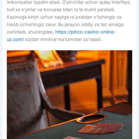
imkoniyatlar taqdim etadi. O’yinchilar uchun qulay interfeys,
turli xil o’yinlar va bonuslar bilan to’la muhit yaratadi.
Kazinoga kirish uchun saytga ro’yxatdan o’tishingiz va
hisob ochishingiz zarur. Bu jarayon oddiy va tez amalga
oshiriladi, shuningdek,
https://pinco-casino-online-
uz.com/
sizdan minimal ma’lumotlar so’raladi.