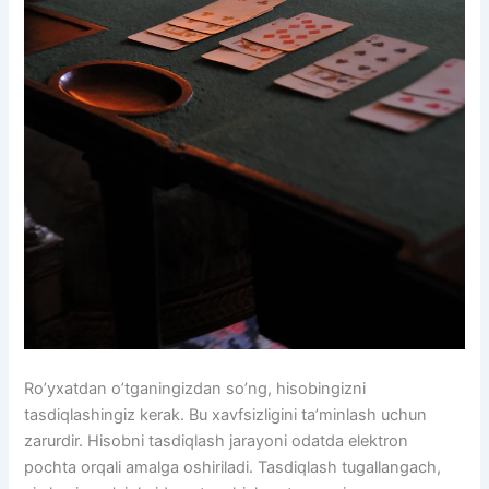
Ro’yxatdan o’tganingizdan so’ng, hisobingizni
tasdiqlashingiz kerak. Bu xavfsizligini ta’minlash uchun
zarurdir. Hisobni tasdiqlash jarayoni odatda elektron
pochta orqali amalga oshiriladi. Tasdiqlash tugallangach,