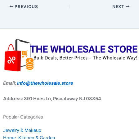
PREVIOUS
NEXT
Email:
info@thewholesale.store
Address: 391 Hoes Ln, Piscataway NJ 08854
Popular Categories
Jewelry & Makeup
Home, Kitchen & Garden