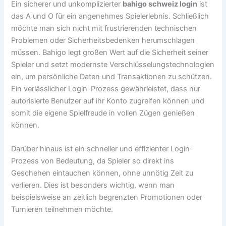
Ein sicherer und unkomplizierter
bahigo schweiz login
ist
das A und O für ein angenehmes Spielerlebnis. Schließlich
möchte man sich nicht mit frustrierenden technischen
Problemen oder Sicherheitsbedenken herumschlagen
müssen. Bahigo legt großen Wert auf die Sicherheit seiner
Spieler und setzt modernste Verschlüsselungstechnologien
ein, um persönliche Daten und Transaktionen zu schützen.
Ein verlässlicher Login-Prozess gewährleistet, dass nur
autorisierte Benutzer auf ihr Konto zugreifen können und
somit die eigene Spielfreude in vollen Zügen genießen
können.
Darüber hinaus ist ein schneller und effizienter Login-
Prozess von Bedeutung, da Spieler so direkt ins
Geschehen eintauchen können, ohne unnötig Zeit zu
verlieren. Dies ist besonders wichtig, wenn man
beispielsweise an zeitlich begrenzten Promotionen oder
Turnieren teilnehmen möchte.