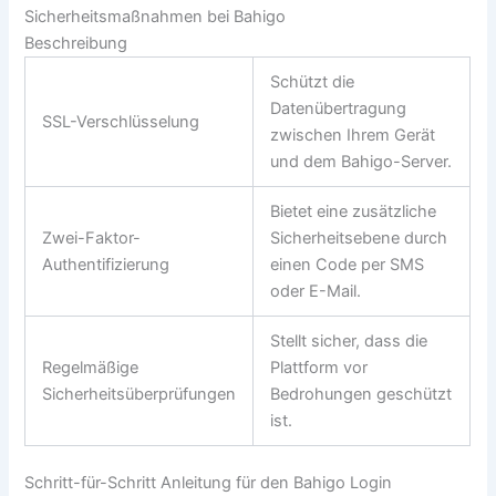
Sicherheitsmaßnahmen bei Bahigo
Beschreibung
Schützt die
Datenübertragung
SSL-Verschlüsselung
zwischen Ihrem Gerät
und dem Bahigo-Server.
Bietet eine zusätzliche
Zwei-Faktor-
Sicherheitsebene durch
Authentifizierung
einen Code per SMS
oder E-Mail.
Stellt sicher, dass die
Regelmäßige
Plattform vor
Sicherheitsüberprüfungen
Bedrohungen geschützt
ist.
Schritt-für-Schritt Anleitung für den Bahigo Login