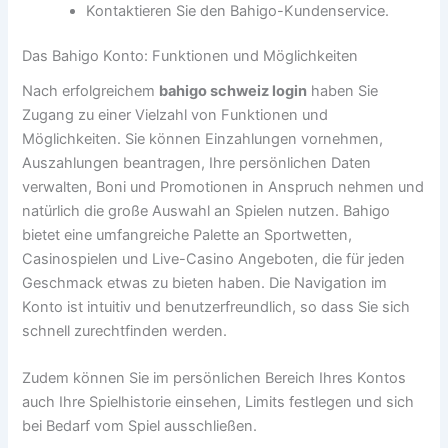
Kontaktieren Sie den Bahigo-Kundenservice.
Das Bahigo Konto: Funktionen und Möglichkeiten
Nach erfolgreichem
bahigo schweiz login
haben Sie
Zugang zu einer Vielzahl von Funktionen und
Möglichkeiten. Sie können Einzahlungen vornehmen,
Auszahlungen beantragen, Ihre persönlichen Daten
verwalten, Boni und Promotionen in Anspruch nehmen und
natürlich die große Auswahl an Spielen nutzen. Bahigo
bietet eine umfangreiche Palette an Sportwetten,
Casinospielen und Live-Casino Angeboten, die für jeden
Geschmack etwas zu bieten haben. Die Navigation im
Konto ist intuitiv und benutzerfreundlich, so dass Sie sich
schnell zurechtfinden werden.
Zudem können Sie im persönlichen Bereich Ihres Kontos
auch Ihre Spielhistorie einsehen, Limits festlegen und sich
bei Bedarf vom Spiel ausschließen.