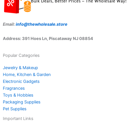
Email:
info@thewholesale.store
Address: 391 Hoes Ln, Piscataway NJ 08854
Popular Categories
Jewelry & Makeup
Home, Kitchen & Garden
Electronic Gadgets
Fragrances
Toys & Hobbies
Packaging Supplies
Pet Supplies
Important Links