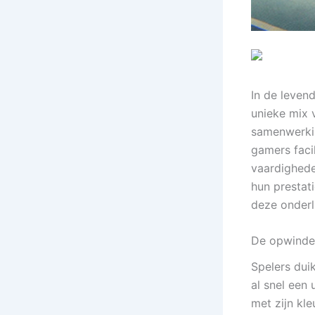
In de leven
unieke mix 
samenwerkin
gamers faci
vaardighed
hun prestat
deze onderl
De opwinde
Spelers dui
al snel een
met zijn kl