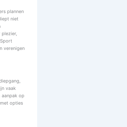
ers plannen
iept niet
n
plezier,
 Sport
n verenigen
 diepgang,
ijn vaak
n aanpak op
 met opties