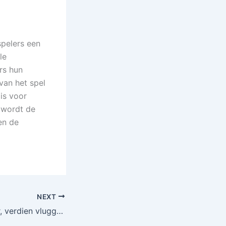
pelers een
le
rs hun
van het spel
is voor
 wordt de
en de
NEXT
Speel intelligenter, verdien vlugger bij BetPanda Casino in Nederland.