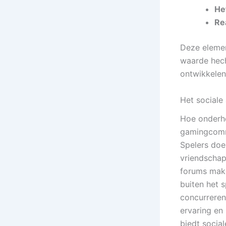
He
Re
Deze elemen
waarde hec
ontwikkelen 
Het sociale
Hoe onderh
gamingcommu
Spelers doe
vriendschap
forums make
buiten het 
concurreren
ervaring en
biedt socia