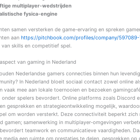
ftige multiplayer-wedstrijden
alistische fysica-engine
ten samen versterken de game-ervaring en spreken gamer
hten aan
https://pitchbook.com/profiles/company/597089-
van skills en competitief spel.
 aspect van gaming in Nederland
ouden Nederlandse gamers connecties binnen hun levendi
nity? In Nederland bloeit sociaal contact zowel online als
n vaak mee aan lokale toernooien en bezoeken gamingcafé
 onder spelers bevordert. Online platforms zoals Discord e
n gesprekken en strategieontwikkeling mogelijk, waardoo
spel om worden versterkt. Deze connectiviteit beperkt zich n
d gamen; samenwerking in multiplayer-omgevingen verbet
 bevordert teamwork en communicatieve vaardigheden. Da
le media een ruimte om prestaties te delen, gesprekken op 