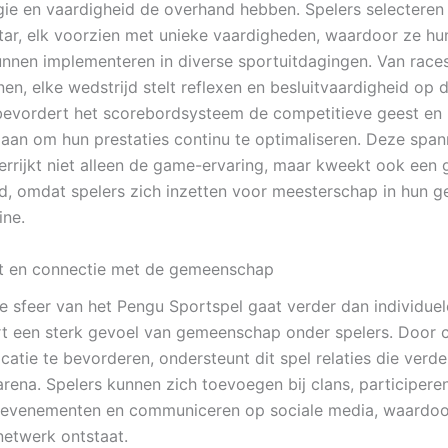
gie en vaardigheid de overhand hebben. Spelers selecteren
tar, elk voorzien met unieke vaardigheden, waardoor ze hu
unnen implementeren in diverse sportuitdagingen. Van races
en, elke wedstrijd stelt reflexen en besluitvaardigheid op d
evordert het scorebordsysteem de competitieve geest en
aan om hun prestaties continu te optimaliseren. Deze spa
rrijkt niet alleen de game-ervaring, maar kweekt ook een 
d, omdat spelers zich inzetten voor meesterschap in hun 
ine.
 en connectie met de gemeenschap
e sfeer van het Pengu Sportspel gaat verder dan individue
rt een sterk gevoel van gemeenschap onder spelers. Door c
atie te bevorderen, ondersteunt dit spel relaties die verde
arena. Spelers kunnen zich toevoegen bij clans, participere
evenementen en communiceren op sociale media, waardoo
etwerk ontstaat.