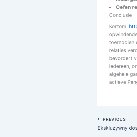
Oefen re
Conclusie
Kortom,
htt
opwindende 
toernooien 
relaties ve
bevordert v
iedereen, o
algehele ga
actieve Pe
PREVIOUS