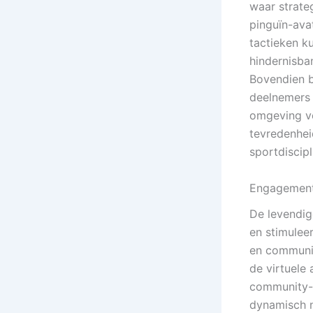
waar strate
pinguïn-ava
tactieken k
hindernisban
Bovendien b
deelnemers 
omgeving ve
tevredenhei
sportdiscipl
Engagement
De levendig
en stimulee
en communic
de virtuele 
community-
dynamisch n