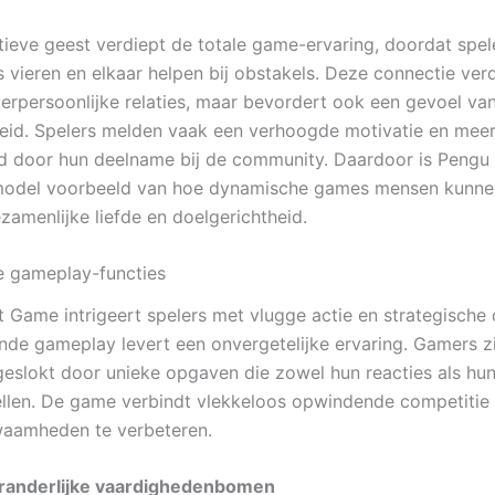
tieve geest verdiept de totale game-ervaring, doordat spel
 vieren en elkaar helpen bij obstakels. Deze connectie verd
nterpersoonlijke relaties, maar bevordert ook een gevoel va
id. Spelers melden vaak een verhoogde motivatie en meer 
d door hun deelname bij de community. Daardoor is Pengu
odel voorbeeld van hoe dynamische games mensen kunne
zamenlijke liefde en doelgerichtheid.
 gameplay-functies
 Game intrigeert spelers met vlugge actie en strategische
nde gameplay levert een onvergetelijke ervaring. Gamers z
geslokt door unieke opgaven die zowel hun reacties als hu
ellen. De game verbindt vlekkeloos opwindende competitie
aamheden te verbeteren.
randerlijke vaardighedenbomen