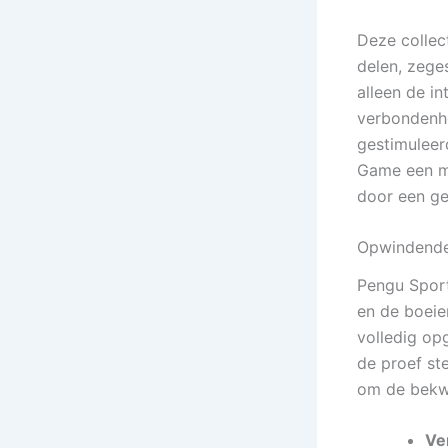
Deze collec
delen, zeges
alleen de i
verbondenhe
gestimuleer
Game een m
door een ge
Opwindende
Pengu Sport
en de boeie
volledig op
de proef st
om de bekw
Ve