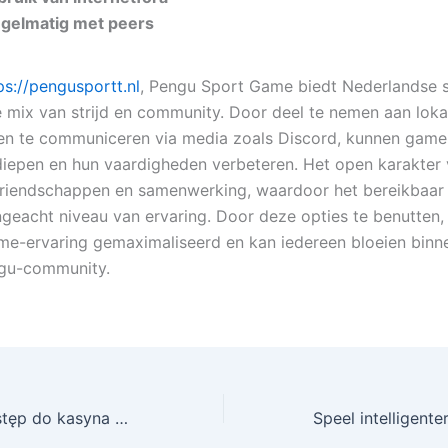
gelmatig met peers
ps://pengusportt.nl
, Pengu Sport Game biedt Nederlandse s
mix van strijd en community. Door deel te nemen aan loka
en te communiceren via media zoals Discord, kunnen game
rdiepen en hun vaardigheden verbeteren. Het open karakter 
riendschappen en samenwerking, waardoor het bereikbaar 
ngeacht niveau van ervaring. Door deze opties te benutten,
me-ervaring gemaximaliseerd en kan iedereen bloeien binn
ngu-community.
Ekskluzywny dostęp do kasyna FezBet przybliża drzwi do gier premium w Polsce