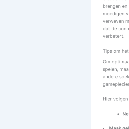
brengen en 
moedigen ve
verweven me
dat de conn
verbetert.
Tips om het
Om optimaal
spelen, maa
andere spel
gameplezier
Hier volgen
Ne
Maak geb