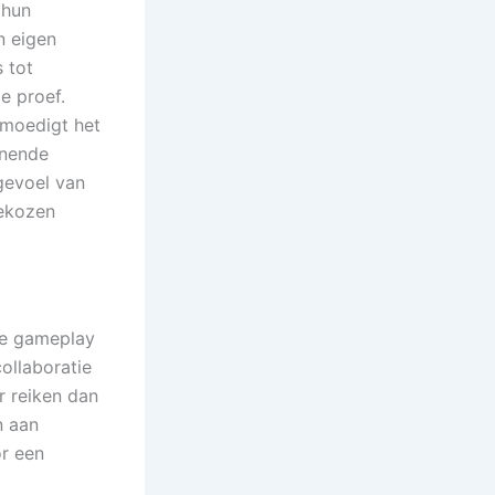
 hun
n eigen
 tot
e proef.
 moedigt het
nnende
gevoel van
gekozen
le gameplay
ollaboratie
r reiken dan
n aan
r een