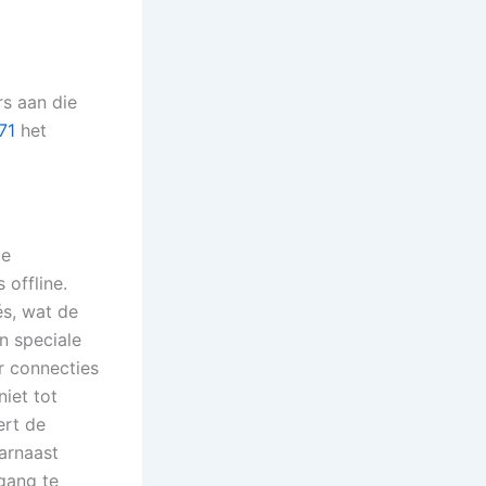
s aan die
71
het
ge
 offline.
s, wat de
n speciale
r connecties
iet tot
ert de
arnaast
gang te