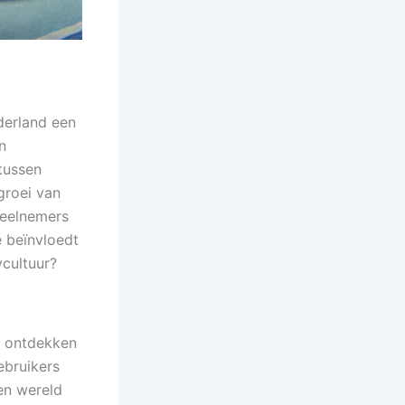
derland een
n
tussen
groei van
deelnemers
e beïnvloedt
cultuur?
n ontdekken
ebruikers
een wereld