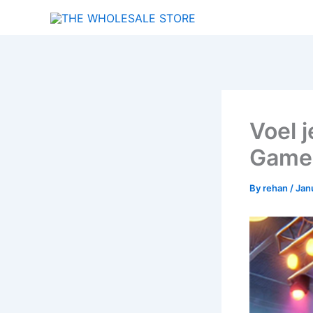
Skip
to
content
Voel 
Game 
By
rehan
/
Jan