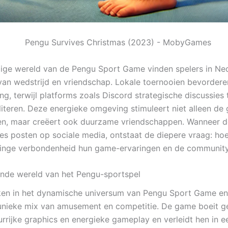
dige wereld van de Pengu Sport Game vinden spelers in Ne
van wedstrijd en vriendschap. Lokale toernooien bevordere
g, terwijl platforms zoals Discord strategische discussies 
literen. Deze energieke omgeving stimuleert niet alleen de 
en, maar creëert ook duurzame vriendschappen. Wanneer 
ies posten op sociale media, ontstaat de diepere vraag: ho
inge verbondenheid hun game-ervaringen en de community
nde wereld van het Pengu-sportspel
ken in het dynamische universum van Pengu Sport Game e
 unieke mix van amusement en competitie. De game boeit g
eurrijke graphics en energieke gameplay en verleidt hen in 