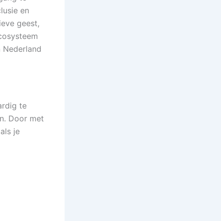
lusie en
ieve geest,
ecosysteem
n Nederland
ardig te
en. Door met
als je