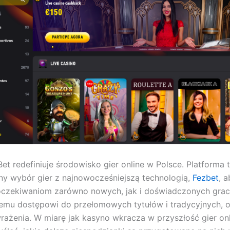
et redefiniuje środowisko gier online w Polsce. Platforma t
y wybór gier z najnowocześniejszą technologią,
Fezbet
, 
czekiwaniom zarówno nowych, jak i doświadczonych gracz
mu dostępowi do przełomowych tytułów i tradycyjnych, o
rażenia. W miarę jak kasyno wkracza w przyszłość gier onl