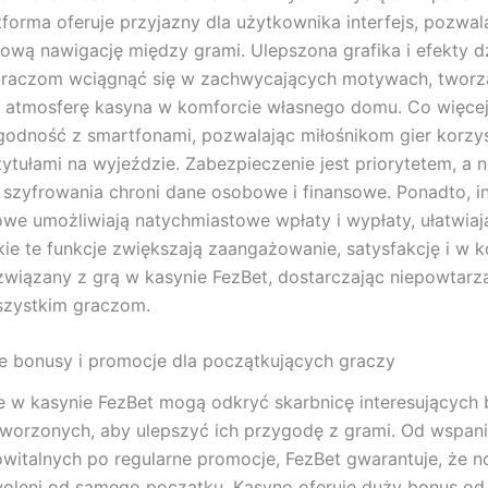
tforma oferuje przyjazny dla użytkownika interfejs, pozwal
wą nawigację między grami. Ulepszona grafika i efekty 
graczom wciągnąć się w zachwycających motywach, tworz
ą atmosferę kasyna w komforcie własnego domu. Co więcej
odność z smartfonami, pozwalając miłośnikom gier korzys
tytułami na wyjeździe. Zabezpieczenie jest priorytetem, a
 szyfrowania chroni dane osobowe i finansowe. Ponadto, in
we umożliwiają natychmiastowe wpłaty i wypłaty, ułatwiaj
kie te funkcje zwiększają zaangażowanie, satysfakcję i w 
związany z grą w kasynie FezBet, dostarczając niepowtarz
szystkim graczom.
 bonusy i promocje dla początkujących graczy
 w kasynie FezBet mogą odkryć skarbnicę interesujących
tworzonych, aby ulepszyć ich przygodę z grami. Od wspani
italnych po regularne promocje, FezBet gwarantuje, że n
oleni od samego początku. Kasyno oferuje duży bonus od 