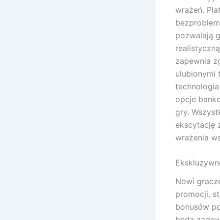
wrażeń. Pla
bezproblemo
pozwalają 
realistyczn
zapewnia zg
ulubionymi 
technologia
opcje banko
gry. Wszyst
ekscytację 
wrażenia w
Ekskluzywne
Nowi gracze
promocji, s
bonusów pow
będą zadow