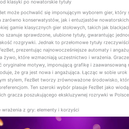
 od klasyki po nowatorskie tytuły
et może pochwalić się imponującym wyborem gier, który s
 zarówno konserwatystów, jak i entuzjastów nowatorskich
kiej gamie klasycznych gier stołowych, takich jak blackjack
no szanuje sprawdzone, ulubione tytuły, gwarantując jedno
akość rozgrywki. Jednak to przełomowe tytuły rzeczywiśc
FezBet, prezentując najnowocześniejsze automaty i angażu
a żywo, które wzmacniają uczestnictwo i wrażenia. Gracz
ć oryginalne motywy, imponującą grafikę i zaawansowaną
oduje, że gra jest nowa i angażująca. Łącząc w sobie urok 
ym stylem, FezBet tworzy zrównoważone środowisko, któr
referencjom. Ten szeroki wybór plasuje FezBet jako wiodą
ich gracza poszukującego ekskluzywnej rozrywki w Polsce
 wrażenia z gry: elementy i korzyści