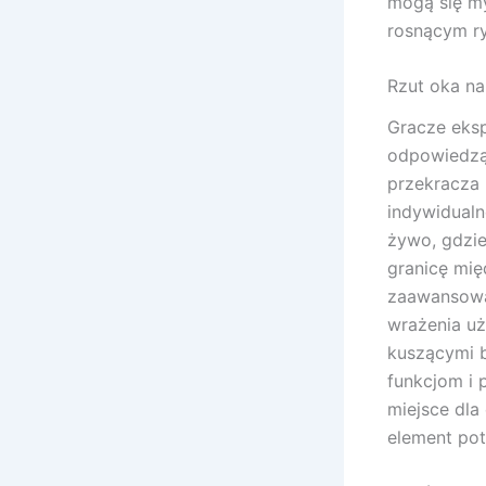
mogą się my
rosnącym r
Rzut oka na
Gracze eksp
odpowiedzą 
przekracza 
indywidualn
żywo, gdzie
granicę mię
zaawansowa
wrażenia uż
kuszącymi b
funkcjom i 
miejsce dla
element pot