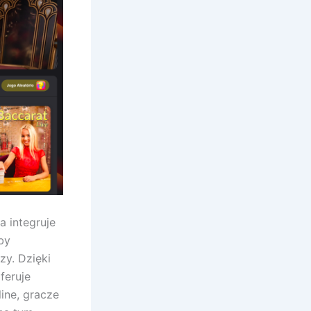
a integruje
aby
y. Dzięki
feruje
ine, gracze