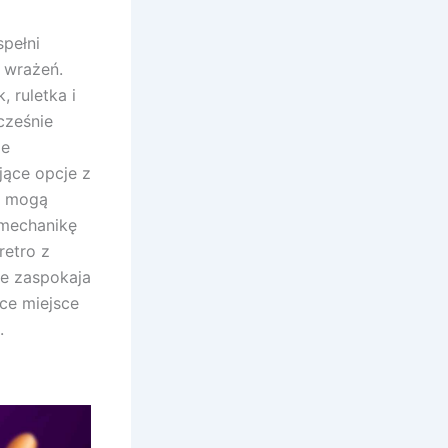
pełni
 wrażeń.
, ruletka i
cześnie
ie
jące opcje z
e mogą
 mechanikę
retro z
e zaspokaja
ce miejsce
.