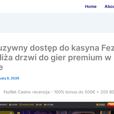
Home
Abo
uzywny dostęp do kasyna Fe
liża drzwi do gier premium w
e
uary 6, 2026