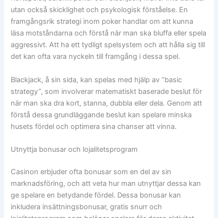
utan också skicklighet och psykologisk förståelse. En
framgångsrik strategi inom poker handlar om att kunna
läsa motståndarna och förstå när man ska bluffa eller spela
aggressivt. Att ha ett tydligt spelsystem och att hålla sig till
det kan ofta vara nyckeln till framgång i dessa spel.
Blackjack, å sin sida, kan spelas med hjälp av “basic
strategy”, som involverar matematiskt baserade beslut för
när man ska dra kort, stanna, dubbla eller dela. Genom att
förstå dessa grundläggande beslut kan spelare minska
husets fördel och optimera sina chanser att vinna.
Utnyttja bonusar och lojalitetsprogram
Casinon erbjuder ofta bonusar som en del av sin
marknadsföring, och att veta hur man utnyttjar dessa kan
ge spelare en betydande fördel. Dessa bonusar kan
inkludera insättningsbonusar, gratis snurr och