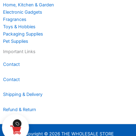
Home, Kitchen & Garden
Electronic Gadgets
Fragrances
Toys & Hobbies
Packaging Supplies
Pet Supplies
Important Links
Contact
Contact
Shipping & Delivery
Refund & Return
0
Copyright © 2026 THE WHOLESALE STORE