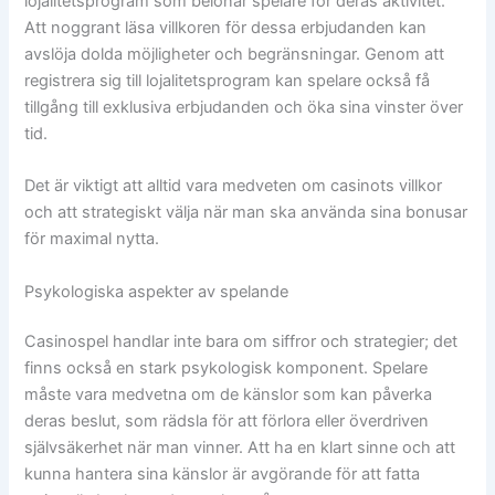
lojalitetsprogram som belönar spelare för deras aktivitet.
Att noggrant läsa villkoren för dessa erbjudanden kan
avslöja dolda möjligheter och begränsningar. Genom att
registrera sig till lojalitetsprogram kan spelare också få
tillgång till exklusiva erbjudanden och öka sina vinster över
tid.
Det är viktigt att alltid vara medveten om casinots villkor
och att strategiskt välja när man ska använda sina bonusar
för maximal nytta.
Psykologiska aspekter av spelande
Casinospel handlar inte bara om siffror och strategier; det
finns också en stark psykologisk komponent. Spelare
måste vara medvetna om de känslor som kan påverka
deras beslut, som rädsla för att förlora eller överdriven
självsäkerhet när man vinner. Att ha en klart sinne och att
kunna hantera sina känslor är avgörande för att fatta