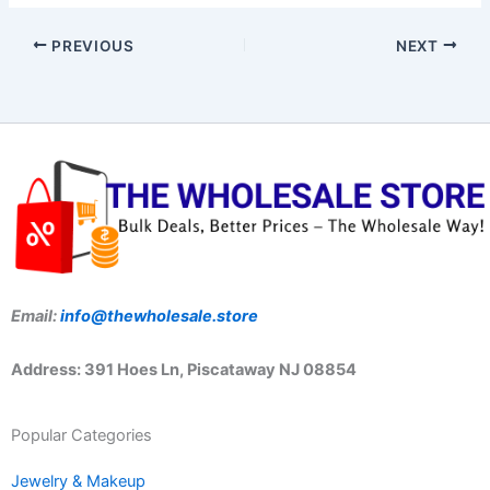
PREVIOUS
NEXT
Email:
info@thewholesale.store
Address: 391 Hoes Ln, Piscataway NJ 08854
Popular Categories
Jewelry & Makeup