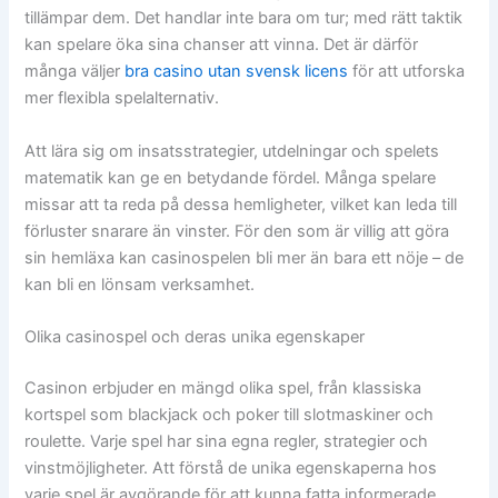
tillämpar dem. Det handlar inte bara om tur; med rätt taktik
kan spelare öka sina chanser att vinna. Det är därför
många väljer
bra casino utan svensk licens
för att utforska
mer flexibla spelalternativ.
Att lära sig om insatsstrategier, utdelningar och spelets
matematik kan ge en betydande fördel. Många spelare
missar att ta reda på dessa hemligheter, vilket kan leda till
förluster snarare än vinster. För den som är villig att göra
sin hemläxa kan casinospelen bli mer än bara ett nöje – de
kan bli en lönsam verksamhet.
Olika casinospel och deras unika egenskaper
Casinon erbjuder en mängd olika spel, från klassiska
kortspel som blackjack och poker till slotmaskiner och
roulette. Varje spel har sina egna regler, strategier och
vinstmöjligheter. Att förstå de unika egenskaperna hos
varje spel är avgörande för att kunna fatta informerade