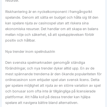
resurser.
Riskhantering är en nyckelkomponent i framgångsrikt
spelande. Genom att sätta en budget och hålla sig till den
kan spelare njuta av casinospel utan att riskera sina
ekonomiska resurser. Det handlar om att skapa en balans
mellan nöje och säkerhet, så att spelupplevelsen förblir
positiv och hållbar.
Nya trender inom spelindustrin
Den svenska spelmarknaden genomgår ständiga
förändringar, och nya trender dyker alltid upp. En av de
mest spännande trenderna är den ökande populariteten för
onlinecasinon som erbjuder spel utan svensk licens. Detta
ger spelare möjlighet att njuta av en större variation av spel
och bonusar som ofta inte är tillgängliga på licensierade
plattformar. Att hålla koll på dessa trender kan hjälpa
spelare att navigera bättre bland alternativen.