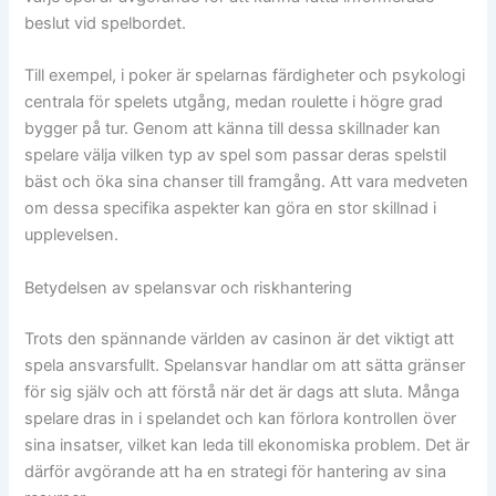
beslut vid spelbordet.
Till exempel, i poker är spelarnas färdigheter och psykologi
centrala för spelets utgång, medan roulette i högre grad
bygger på tur. Genom att känna till dessa skillnader kan
spelare välja vilken typ av spel som passar deras spelstil
bäst och öka sina chanser till framgång. Att vara medveten
om dessa specifika aspekter kan göra en stor skillnad i
upplevelsen.
Betydelsen av spelansvar och riskhantering
Trots den spännande världen av casinon är det viktigt att
spela ansvarsfullt. Spelansvar handlar om att sätta gränser
för sig själv och att förstå när det är dags att sluta. Många
spelare dras in i spelandet och kan förlora kontrollen över
sina insatser, vilket kan leda till ekonomiska problem. Det är
därför avgörande att ha en strategi för hantering av sina