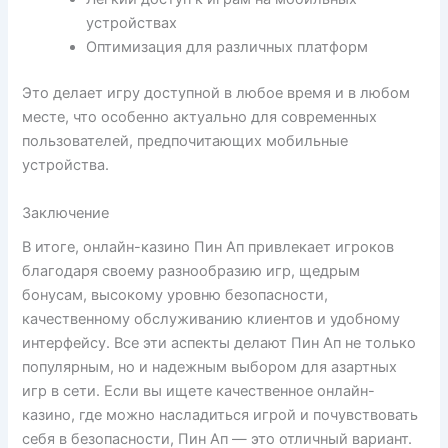
устройствах
Оптимизация для различных платформ
Это делает игру доступной в любое время и в любом
месте, что особенно актуально для современных
пользователей, предпочитающих мобильные
устройства.
Заключение
В итоге, онлайн-казино Пин Ап привлекает игроков
благодаря своему разнообразию игр, щедрым
бонусам, высокому уровню безопасности,
качественному обслуживанию клиентов и удобному
интерфейсу. Все эти аспекты делают Пин Ап не только
популярным, но и надежным выбором для азартных
игр в сети. Если вы ищете качественное онлайн-
казино, где можно насладиться игрой и почувствовать
себя в безопасности, Пин Ап — это отличный вариант.