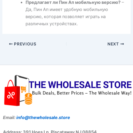
Предлагает ли Пин Ап мобильную версию?
–
Да, Пин Ап имеет удобную мобильную
версию, которая позволяет играть на
различных устройствах.
PREVIOUS
NEXT
Email:
info@thewholesale.store
Address: 391 Hoes Ln, Piscataway NJ 08854