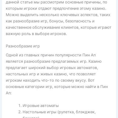
данной статье мы рассмотрим основные причины, по
которым игроки отдают предпочтение этому казино.
Можно выделить несколько ключевых аспектов, таких
как разнообразие игр, бонусы, безопасность и
качественное обслуживание клиентов, которые играют
важную роль в выборе игроков.
Разнообразие игр
Одной из главных причин популярности Пин Ап
является разнообразие предлагаемых игр. Казино
предлагает широкий выбор игровых автоматов,
настольных игр и живых казино, что позволяет
игрокам находить что-то по своему вкусу. Вот
основные категории игр, которые можно найти в Пин
Ап:
Игровые автоматы
Настольные игры (рулетка, блэкджек,