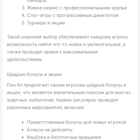
баккара)
Живое казино с профессиональными крупье
Слот-игры с прогрессивным джекпотом
Турниры и акции
Такой широкий выбор обеспечивает каждому игроку
возможность найти что-то новое и увлекательное, а
также проводит время с максимальным
удовольствием.
Щедрые бонусы и акции
Пин Ап предлагает своим игрокам щедрые бонусы и
акции, что является значительным плюсом для многих
азартных любителей. Казино регулярно проводит
различные мероприятия, включая:
Приветственные бонусы для новых игроков
Бонусы на депозиты
Кешбэка и бесплатные вращения