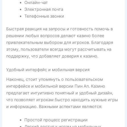
Онлайн-чат
Электронная почта
Телефонные звонки
Быстрая реакция на запросы и готовность помочь в
решении любых вопросов делают казино более
привлекательным выбором для игроков. Благодаря
этому, пользователи всегда могут рассчитывать на
поддержку, что добавляет доверия к казино.
Удобный интерфейс и мобильная версия
Наконец, стоит упомянуть о пользовательском
интерфейсе и мобильной версии Пин Ап. Казино
предлагает интуитивно понятный и удобный дизайн,
что позволяет игрокам быстро находить нужные игры
и информацию. Важными аспектами являются:
Простой процесс регистрации
Легкий доступ к играм на мобильных