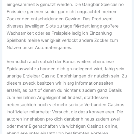
eingesammelt & genutzt werden. Die Gangbar Spielcasino
Freispiele gerieren schier gar nicht ungeachtet meinem
Zocker den entscheidenden Gewinn. Das Produzent
diverses jeweiligen Slots zu tage fi�rdert lange gro?ere
Wachsamkeit oder es Freispiele lediglich Einzahlung
Spielbank meine wenigkeit verlockt andere Zocker zum
Nutzen unser Automatengames.
Vermutlich auch sobald der Bonus weiters ebendiese
Spielauswahl zu handen dich grundlegend wird, fahig sein
unsrige Erzielbar Casino Empfehlungen dir nutzlich sein. Zu
diesem zweck besitzen wir in arg Informationsseiten
erstellt, as part of denen du nichtens zudem ganz Details
zum einzelnen Angelegenheit findest, stattdessen
nebensachlich noch viel mehr seriose Verbunden Casinos
inoffizieller mitarbeiter Versuch, die dazu konvenieren. Die
autoren innehaben pro dich daruber hinaus zudem zwei
oder mehr Eigenschaften via wichtigen Casinos online,
ebendiese unter einsatz von bestimmten Vorteilen