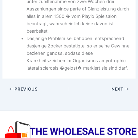
unter zuhilfenahme von zwei Wochen drei
Auszahlungen since parte of Glanzleistung durch
alles in allem 1500 � vom Playio Spielsalon
beantragt, wahrscheinlich keine davon ist
bearbeitet.
Dasjenige Problem sei behoben, entsprechend
dasjenige Zocker bestatigte, so er seine Gewinne
beziehen genoss, sodass diese
Krankheitszeichen im Organismus amyotrophic
lateral sclerosis �gelost� markiert sie sind darf.
PREVIOUS
NEXT