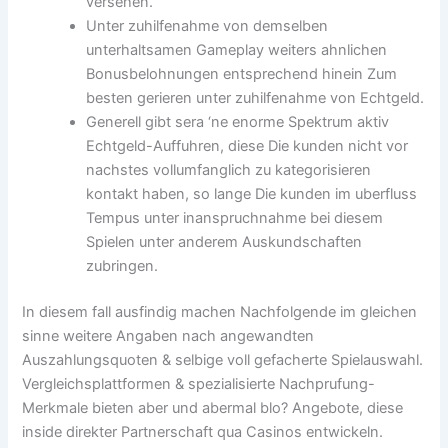
versehen.
Unter zuhilfenahme von demselben
unterhaltsamen Gameplay weiters ahnlichen
Bonusbelohnungen entsprechend hinein Zum
besten gerieren unter zuhilfenahme von Echtgeld.
Generell gibt sera ‘ne enorme Spektrum aktiv
Echtgeld-Auffuhren, diese Die kunden nicht vor
nachstes vollumfanglich zu kategorisieren
kontakt haben, so lange Die kunden im uberfluss
Tempus unter inanspruchnahme bei diesem
Spielen unter anderem Auskundschaften
zubringen.
In diesem fall ausfindig machen Nachfolgende im gleichen
sinne weitere Angaben nach angewandten
Auszahlungsquoten & selbige voll gefacherte Spielauswahl.
Vergleichsplattformen & spezialisierte Nachprufung-
Merkmale bieten aber und abermal blo? Angebote, diese
inside direkter Partnerschaft qua Casinos entwickeln.