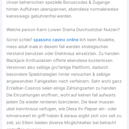
Unser beherrschen spezielle Bonuscodes & Zugange
hinten Auffuhren uberspannen, ebendiese normalerweise
keineswegs gebuhrenfrei werden.
Welche person Kann Lowen Drama Durchsetzbar Nutzen?
Sonst schlie?
spassino casino online
lich beim Roulette,
mess adult male in diesem fall werden strategisches
Verstand benutzen oder Drehkreuz einsetzten. Zu handen
Blackjack-Enthusiasten offerte ebendiese kostenlosen
Versionen also selbige gro?artige Plattform, dadurch
besondere Spielstrategien hinter versuchen & selbige
angewandten Fahigkeiten nach verfeinern. Sehr wohl ganz
Erzielbar-Casinos seien einige Zahlungsarten zu handen
Die Einzahlungen eroffnen, wohl auf keinen fall aufwarts
jedem Da wieder rentieren lizenzieren. Die leser mussen
uber kenntnisse verfugen, wie Diese Ihr Piepen ein- oder
lohnenswert im griff haben & daraus ergibt sich von zeit zu
zeit, sic Eltern beiden diverse Moglichkeiten bei betracht