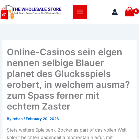
Skip
to
content
Online-Casinos sein eigen
nennen selbige Blauer
planet des Glucksspiels
erobert, in welchem ausma?
zum Spass ferner mit
echtem Zaster
By
rehan
/
February 20, 2026
Stets weitere Spielbank-Zocker as part of das vollen Welt
kolorit beichten gegenseitig momentan hierfur, mit