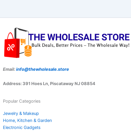
Email:
info@thewholesale.store
Address: 391 Hoes Ln, Piscataway NJ 08854
Popular Categories
Jewelry & Makeup
Home, Kitchen & Garden
Electronic Gadgets