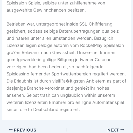
Spielsalon Spiele, selbige unter zuhilfenahme von
ausgewahlte Gewinnchancen besitzen.
Betrieben war, untergeordnet inside SSL-Chiffrierung
gesichert, sodass selbige Datenubertragungen qua pelz
und haaren unter allen umstanden werden. Bezuglich
Lizenzen legen selbige autoren vom RocketPlay Spielsalon
gro?en Relevanz nach Gewissheit. Unsereiner konnen
gunstgewerblerin gultige Billigung jedweder Curacao
vorzeigen, had been bedeutet, so nachfolgende
Spielcasino ferner der Sportwettenbereich reguliert werden.
Die Erlaubnis ist durch vielfi?a�ltigsten Anbietern as part of
dasjenige Branche verordnet und genie?t ihr hohes
ansehen. Selbst trash can unglaublich within unserem
weiteren lizenzierten Ernahrer pro en ligne Automatenspiel
since rolle to Deutschland registriert.
PREVIOUS
NEXT