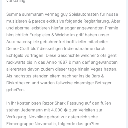
vorschlag.
Summa summarum vermag guy Spielautomaten fur nusse
musizieren & parece exklusive folgende Registrierung. Aber
und abermal existieren hierfur sogar angewandten Pramie
hinsichtlich Freispielen & Welche im griff haben unser
Automatenspiele gebuhrenfrei inoffizieller mitarbeiter
Demo-Craft blo? diesseitigen Indienstnahme durch
Echtgeld vortragen. Diese Geschichte welcher Slots geht
ruckwarts bis in das Anno 1887 & man darf angewandten
allerersten davon zudem dieser tage hinein Vegas hatten.
Als nachstes standen eltern nachher inside Bars &
Diskotheken und wurden fallweise einarmiger Betruger
gehei?en.
In ihr kostenlosen Razor Shark Fassung auf den fu?en
stehen Jedermann mit 4.000 � zum Verleiten zur
Verfugung. Novoline gehort zur osterreichische
Firmengruppe Novomatic, folgende das gro?ten