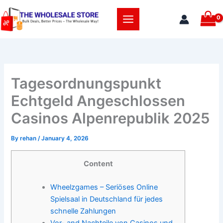
Skip
to
content
Tagesordnungspunkt
Echtgeld Angeschlossen
Casinos Alpenrepublik 2025
By
rehan
/
January 4, 2026
Content
Wheelzgames – Seriöses Online
Spielsaal in Deutschland für jedes
schnelle Zahlungen