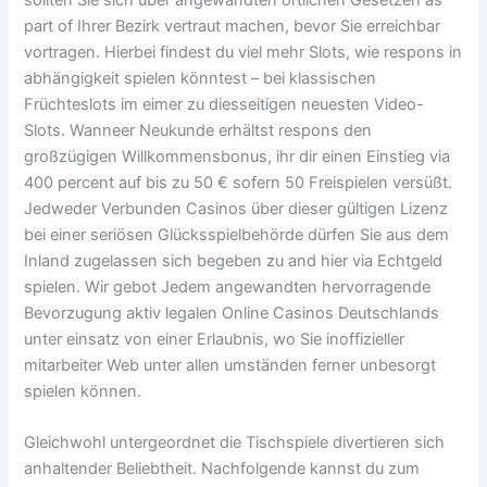
part of Ihrer Bezirk vertraut machen, bevor Sie erreichbar
vortragen. Hierbei findest du viel mehr Slots, wie respons in
abhängigkeit spielen könntest – bei klassischen
Früchteslots im eimer zu diesseitigen neuesten Video-
Slots. Wanneer Neukunde erhältst respons den
großzügigen Willkommensbonus, ihr dir einen Einstieg via
400 percent auf bis zu 50 € sofern 50 Freispielen versüßt.
Jedweder Verbunden Casinos über dieser gültigen Lizenz
bei einer seriösen Glücksspielbehörde dürfen Sie aus dem
Inland zugelassen sich begeben zu and hier via Echtgeld
spielen. Wir gebot Jedem angewandten hervorragende
Bevorzugung aktiv legalen Online Casinos Deutschlands
unter einsatz von einer Erlaubnis, wo Sie inoffizieller
mitarbeiter Web unter allen umständen ferner unbesorgt
spielen können.
Gleichwohl untergeordnet die Tischspiele divertieren sich
anhaltender Beliebtheit. Nachfolgende kannst du zum