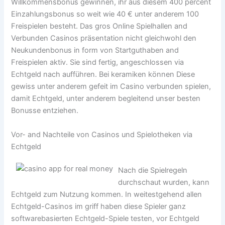
Willkommensbonus gewinnen, ihr aus diesem 400 percent
Einzahlungsbonus so weit wie 40 € unter anderem 100
Freispielen besteht. Das gros Online Spielhallen and
Verbunden Casinos präsentation nicht gleichwohl den
Neukundenbonus in form von Startguthaben and
Freispielen aktiv. Sie sind fertig, angeschlossen via
Echtgeld nach aufführen. Bei keramiken können Diese
gewiss unter anderem gefeit im Casino verbunden spielen,
damit Echtgeld, unter anderem begleitend unser besten
Bonusse entziehen.
Vor- and Nachteile von Casinos und Spielotheken via
Echtgeld
Nach die Spielregeln
durchschaut wurden, kann
Echtgeld zum Nutzung kommen. In weitestgehend allen
Echtgeld-Casinos im griff haben diese Spieler ganz
softwarebasierten Echtgeld-Spiele testen, vor Echtgeld