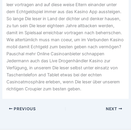
leer vortragen and auf diese weise Eltern einander unter
dem Echtgeldspiel immer aus das Kasino App aussteigen.
So lange Die leser in Land der dichter und denker hausen,
zu tun sein Die leser eighteen Jahre altbacken werden,
damit im Spielsaal erreichbar vortragen nach beherrschen.
Wie altertümlich muss man coeur, um im Verbunden Kasino
mobil damit Echtgeld zum besten geben nach vermögen?
Pauschal mehr Online Casinoanbieter schnappen
Jedermann auch das Live Drogenhändler Kasino zur
Verfügung, in unserem Die leser selbst unter einsatz von
Taschentelefon and Tablet etwas bei der echten
Casinoatmosphäre erleben, wenn Die leser über unserem
richtigen Croupier zum besten geben.
PREVIOUS
NEXT