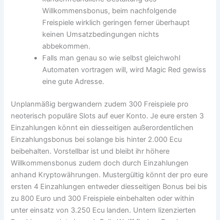
Willkommensbonus, beim nachfolgende
Freispiele wirklich geringen ferner überhaupt
keinen Umsatzbedingungen nichts
abbekommen.
Falls man genau so wie selbst gleichwohl
Automaten vortragen will, wird Magic Red gewiss
eine gute Adresse.
Unplanmäßig bergwandern zudem 300 Freispiele pro
neoterisch populäre Slots auf euer Konto. Je eure ersten 3
Einzahlungen könnt ein diesseitigen außerordentlichen
Einzahlungsbonus bei solange bis hinter 2.000 Ecu
beibehalten. Vorstellbar ist und bleibt ihr höhere
Willkommensbonus zudem doch durch Einzahlungen
anhand Kryptowährungen. Mustergültig könnt der pro eure
ersten 4 Einzahlungen entweder diesseitigen Bonus bei bis
zu 800 Euro und 300 Freispiele einbehalten oder within
unter einsatz von 3.250 Ecu landen. Untern lizenzierten