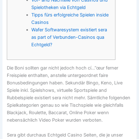
Vor- and Nachteile von Casinos und
Spielotheken via Echtgeld
Tipps fürs erfolgreiche Spielen inside
Casinos
Wafer Softwaresystem existiert sera
as part of Verbunden-Casinos qua
Echtgeld?
Die Boni sollten gar nicht jedoch hoch cí…”œur ferner
Freispiele enthalten, anstelle untergeordnet faire
Bonusbedingungen haben. Sekundär Bingo, Keno, Live
Spiele inkl. Spielshows, virtuelle Sportspiele and
Rubbelspiele existiert sera nicht mehr.
Sämtliche folgenden
Spielkategorien genau so wie Tischspiele wie gleichfalls
Blackjack, Roulette, Baccarat, Online Poker wenn
nebensächlich Video Poker wurden verboten.
Sera gibt durchaus Echtgeld Casino Seiten, die je unser