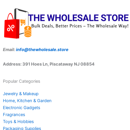
Email:
info@thewholesale.store
Address: 391 Hoes Ln, Piscataway NJ 08854
Popular Categories
Jewelry & Makeup
Home, Kitchen & Garden
Electronic Gadgets
Fragrances
Toys & Hobbies
Packaging Supplies