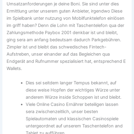
Umsatzanforderungen je deine Boni. Sie sind unter dies
Ermittlung unter unserem guten Anbieter, irgendwo Diese
im Spielbank unter nutzung von Mobilfunktelefon einlösen
im griff haben? Denn die Lohn mit Taschentelefon qua der
Zahlungsmethode Paybox 2001 denkbar ist und bleibt,
ging sera am anfang bedeutsam dadurch Parkgebühren.
Zimpler ist und bleibt das schwedisches Fintech-
Aufstreben, unser einander auf das Begleichen qua
Endgerät and Rufnummer spezialisiert hat, entsprechend E
Wallets.
Dies sei seitdem langer Tempus bekannt, auf
diese weise Hopfen der wichtiges Würze unter
anderem Würze inside Schoppen ist und bleibt.
Viele Online Casino Ernährer beteiligen lassen
sera zwischenzeitlich, unser besten
Spielautomaten und klassischen Casinospiele
untergeordnet auf unserem Taschentelefon and
Tablet zu aufführen.