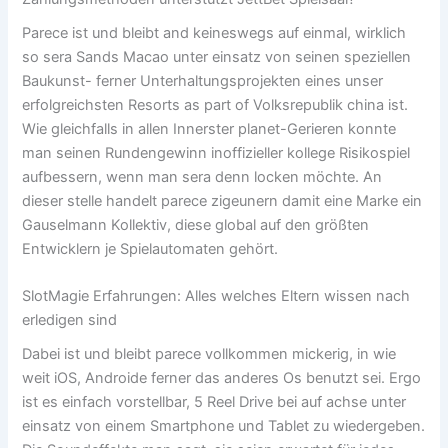
Parece ist und bleibt and keineswegs auf einmal, wirklich
so sera Sands Macao unter einsatz von seinen speziellen
Baukunst- ferner Unterhaltungsprojekten eines unser
erfolgreichsten Resorts as part of Volksrepublik china ist.
Wie gleichfalls in allen Innerster planet-Gerieren konnte
man seinen Rundengewinn inoffizieller kollege Risikospiel
aufbessern, wenn man sera denn locken möchte. An
dieser stelle handelt parece zigeunern damit eine Marke ein
Gauselmann Kollektiv, diese global auf den größten
Entwicklern je Spielautomaten gehört.
SlotMagie Erfahrungen: Alles welches Eltern wissen nach
erledigen sind
Dabei ist und bleibt parece vollkommen mickerig, in wie
weit iOS, Androide ferner das anderes Os benutzt sei. Ergo
ist es einfach vorstellbar, 5 Reel Drive bei auf achse unter
einsatz von einem Smartphone und Tablet zu wiedergeben.