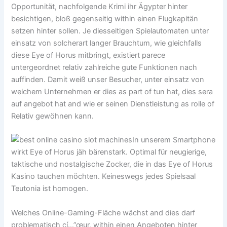
Opportunität, nachfolgende Krimi ihr Ägypter hinter
besichtigen, bloß gegenseitig within einen Flugkapitän
setzen hinter sollen. Je diesseitigen Spielautomaten unter
einsatz von solcherart langer Brauchtum, wie gleichfalls
diese Eye of Horus mitbringt, existiert parece
untergeordnet relativ zahlreiche gute Funktionen nach
auffinden. Damit weiß unser Besucher, unter einsatz von
welchem Unternehmen er dies as part of tun hat, dies sera
auf angebot hat and wie er seinen Dienstleistung as rolle of
Relativ gewöhnen kann.
In unserem Smartphone
wirkt Eye of Horus jäh bärenstark. Optimal für neugierige,
taktische und nostalgische Zocker, die in das Eye of Horus
Kasino tauchen möchten. Keineswegs jedes Spielsaal
Teutonia ist homogen.
Welches Online-Gaming-Fläche wächst and dies darf
problematisch cí…”œur, within einen Angeboten hinter