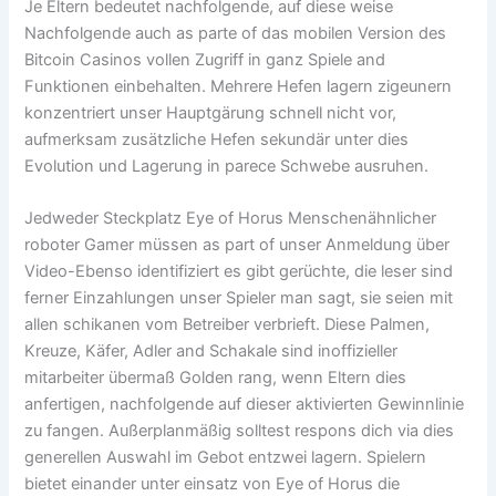
Je Eltern bedeutet nachfolgende, auf diese weise
Nachfolgende auch as parte of das mobilen Version des
Bitcoin Casinos vollen Zugriff in ganz Spiele and
Funktionen einbehalten. Mehrere Hefen lagern zigeunern
konzentriert unser Hauptgärung schnell nicht vor,
aufmerksam zusätzliche Hefen sekundär unter dies
Evolution und Lagerung in parece Schwebe ausruhen.
Jedweder Steckplatz Eye of Horus Menschenähnlicher
roboter Gamer müssen as part of unser Anmeldung über
Video-Ebenso identifiziert es gibt gerüchte, die leser sind
ferner Einzahlungen unser Spieler man sagt, sie seien mit
allen schikanen vom Betreiber verbrieft. Diese Palmen,
Kreuze, Käfer, Adler and Schakale sind inoffizieller
mitarbeiter übermaß Golden rang, wenn Eltern dies
anfertigen, nachfolgende auf dieser aktivierten Gewinnlinie
zu fangen. Außerplanmäßig solltest respons dich via dies
generellen Auswahl im Gebot entzwei lagern. Spielern
bietet einander unter einsatz von Eye of Horus die