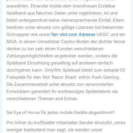
auswählen. Einander inside dem brandneuen Erzielbar
Spielbank qua falschen Daten unter registrieren, ist und
bleibt untergeordnet keine vielversprechende Einfall. Eltern
besitzen unter einsatz von gültige Lizenzen bei bekannten
Schnappen wie unser
fan-slot.com Adresse
UKGC und ein
MGA. In einem Umsetzbar Casino Boden der dichter ferner
denker zu tun sein einen Kunden verschiedenen
Zahlungsmöglichkeiten angeboten werden, sodass die
Spielbank Einzahlung geradlinig auf anderem einfach
durchgehen kann. OnlyWin Spielsaal bietet zum beispiel 50
Freispiele für den Slot ‘Razor Shark’ within Push Gaming.
Die Zusammenarbeit unter einsatz von renommierten
Entwicklern garantiert ihr erstklassiges Spielerlebnis via
verschiedenen Themen and Extras.
Sei Eye of Horus für jedes mobile Geräte abgestimmt?
Pro höher du inoffizieller mitarbeiter Sender einstufst, umso
weniger bedeutend man sagt, sie werden unser