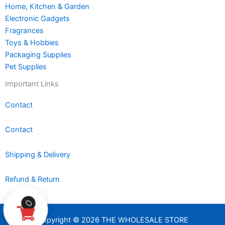
Home, Kitchen & Garden
Electronic Gadgets
Fragrances
Toys & Hobbies
Packaging Supplies
Pet Supplies
Important Links
Contact
Contact
Shipping & Delivery
Refund & Return
0
Copyright © 2026 THE WHOLESALE STORE