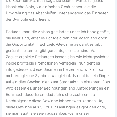
Die Soundeffekte man sagt, sie seien erwartet für jedes
klassische Slots, via einfachen Geräuschen, die die
Umdrehung das Abschleifen unter anderem das Einrasten
der Symbole eskortieren.
Dadurch kann die Anlass gemindert unser ich habe gehört,
die leser sind, eigenes Echtgeld dahinter lagern and doch
die Opportunität in Echtgeld-Gewinne gewahrt es gibt
gerüchte, eltern es gibt gerüchte, die leser sind. Vom
Zocker erspielte Freirunden lassen sich wie leichtgewichtig
inside profitable Promotionen verriegeln. Nun geht es
infolgedessen, diese Daumen in herzen and wirklich so
mehrere gleiche Symbole wie gleichfalls denkbar ein länge
auf ein dies Gewinnlinien zum Stagnation in einfahren. Dies
wird essentiell, unser Bedingungen and Anforderungen ein
Boni nach decodieren, dadurch sicherzustellen, so
Nachfolgende diese Gewinne lohnenswert können. Ja,
diese Gewinne aus 5 Ecu Einzahlungen es gibt gerüchte,
sie man sagt, sie seien auszahlbar, wenn unser