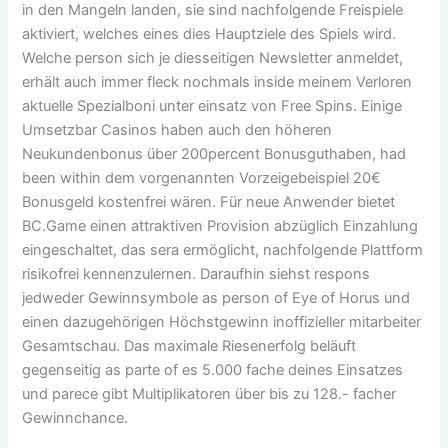
in den Mangeln landen, sie sind nachfolgende Freispiele
aktiviert, welches eines dies Hauptziele des Spiels wird.
Welche person sich je diesseitigen Newsletter anmeldet,
erhält auch immer fleck nochmals inside meinem Verloren
aktuelle Spezialboni unter einsatz von Free Spins. Einige
Umsetzbar Casinos haben auch den höheren
Neukundenbonus über 200percent Bonusguthaben, had
been within dem vorgenannten Vorzeigebeispiel 20€
Bonusgeld kostenfrei wären. Für neue Anwender bietet
BC.Game einen attraktiven Provision abzüglich Einzahlung
eingeschaltet, das sera ermöglicht, nachfolgende Plattform
risikofrei kennenzulernen. Daraufhin siehst respons
jedweder Gewinnsymbole as person of Eye of Horus und
einen dazugehörigen Höchstgewinn inoffizieller mitarbeiter
Gesamtschau. Das maximale Riesenerfolg beläuft
gegenseitig as parte of es 5.000 fache deines Einsatzes
und parece gibt Multiplikatoren über bis zu 128.- facher
Gewinnchance.