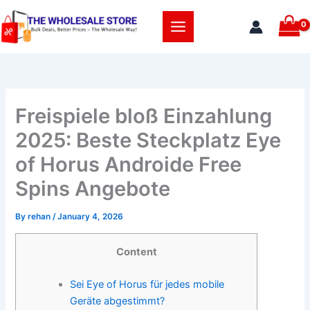
Skip
to
content
Freispiele bloß Einzahlung
2025: Beste Steckplatz Eye
of Horus Androide Free
Spins Angebote
By
rehan
/
January 4, 2026
Content
Sei Eye of Horus für jedes mobile
Geräte abgestimmt?