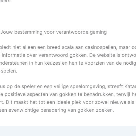
elers.
: Jouw bestemming voor verantwoorde gaming
biedt niet alleen een breed scala aan casinospellen, maar o
 informatie over verantwoord gokken. De website is ontw
ondersteunen in hun keuzes en hen te voorzien van de nodi
 spelen.
us op de speler en een veilige speelomgeving, streeft Kata
e positieve aspecten van gokken te benadrukken, terwijl het
rt. Dit maakt het tot een ideale plek voor zowel nieuwe als
 een evenwichtige benadering van gokken zoeken.