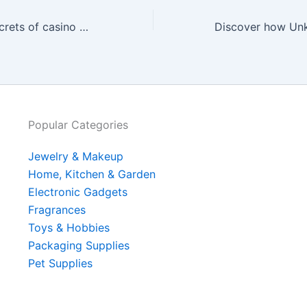
Unlocking the secrets of casino odds What you need to know
Popular Categories
Jewelry & Makeup
Home, Kitchen & Garden
Electronic Gadgets
Fragrances
Toys & Hobbies
Packaging Supplies
Pet Supplies