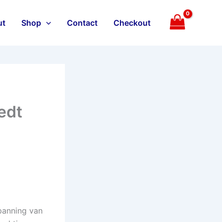
ut
Shop
Contact
Checkout
edt
panning van