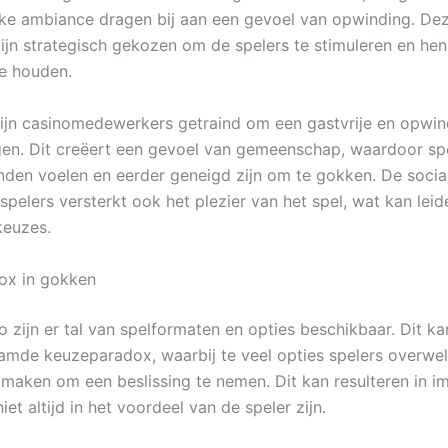
ke ambiance dragen bij aan een gevoel van opwinding. De
ijn strategisch gekozen om de spelers te stimuleren en hen 
te houden.
ijn casinomedewerkers getraind om een gastvrije en opwin
en. Dit creëert een gevoel van gemeenschap, waardoor spe
den voelen en eerder geneigd zijn om te gokken. De social
pelers versterkt ook het plezier van het spel, wat kan leid
keuzes.
ox in gokken
o zijn er tal van spelformaten en opties beschikbaar. Dit ka
mde keuzeparadox, waarbij te veel opties spelers overwe
k maken om een beslissing te nemen. Dit kan resulteren in i
iet altijd in het voordeel van de speler zijn.