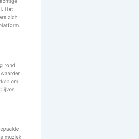
rachtige
l. Het
ers zich
platform
ag rond
 zwaarder
okken om
lijven
bepaalde
me muziek