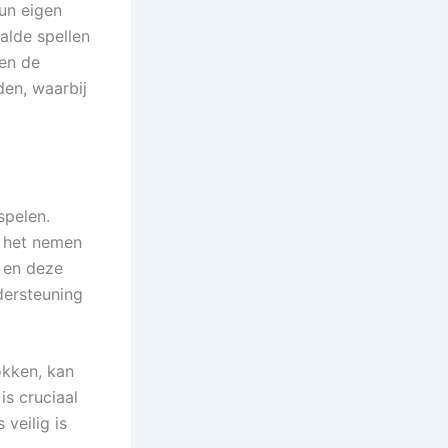
hun eigen
alde spellen
en de
den, waarbij
spelen.
j het nemen
 en deze
dersteuning
okken, kan
s cruciaal
veilig is