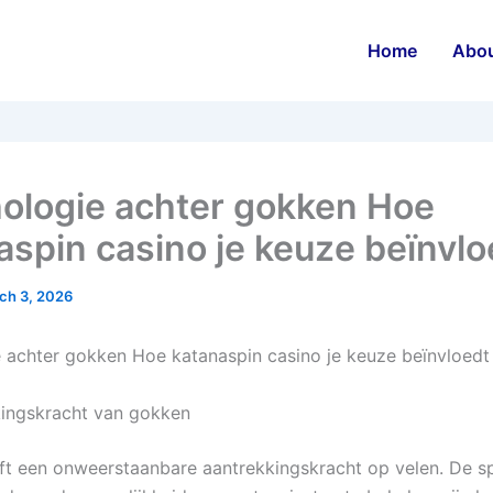
Home
Abo
ologie achter gokken Hoe
aspin casino je keuze beïnvlo
ch 3, 2026
 achter gokken Hoe katanaspin casino je keuze beïnvloedt
ingskracht van gokken
t een onweerstaanbare aantrekkingskracht op velen. De s