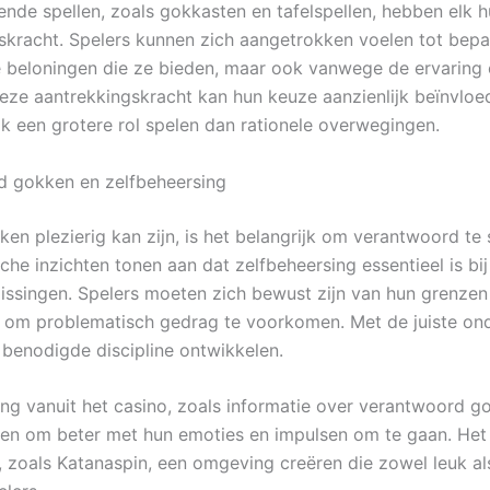
lende spellen, zoals gokkasten en tafelspellen, hebben elk 
skracht. Spelers kunnen zich aangetrokken voelen tot bepa
beloningen die ze bieden, maar ook vanwege de ervaring 
Deze aantrekkingskracht kan hun keuze aanzienlijk beïnvloe
k een grotere rol spelen dan rationele overwegingen.
d gokken en zelfbeheersing
en plezierig kan zijn, is het belangrijk om verantwoord te 
che inzichten tonen aan dat zelfbeheersing essentieel is bi
issingen. Spelers moeten zich bewust zijn van hun grenzen
 om problematisch gedrag te voorkomen. Met de juiste on
benodigde discipline ontwikkelen.
ng vanuit het casino, zoals informatie over verantwoord g
pen om beter met hun emoties en impulsen om te gaan. Het i
, zoals Katanaspin, een omgeving creëren die zowel leuk als 