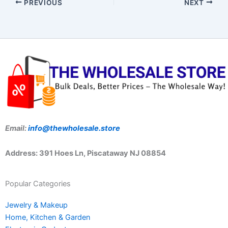
PREVIOUS
NEXT
Email:
info@thewholesale.store
Address: 391 Hoes Ln, Piscataway NJ 08854
Popular Categories
Jewelry & Makeup
Home, Kitchen & Garden