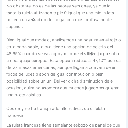
No obstante, no es de las peores versiones, ya que lo
tanto la ruleta utilizando triple 0 igual que una mini ruleta
poseen un ai�adido del hogar aun mas profusamente
superior.
Bien, igual que modelo, analicemos una postura en el rojo o
en la barra sable, la cual tiene una opcion de acierto del
48,65% cuando se va a apoyar sobre el silli�n juega sobre
un bosquejo europeo. Esta opcion reduce al 47,40% acerca
de las mesas americanas, aunque llegan a convertirse en
focos de luces dispon de igual contribucion o bien
posibilidad sobre un:un. Del ver dicha disminucion de el
ocasion, quiza no asombre que muchos jugadores quieran
una ruleta asiatica.
Opcion y no ha transpirado alternativas de el ruleta
francesa
La ruleta francesa tiene semejante esbozo de panel de que