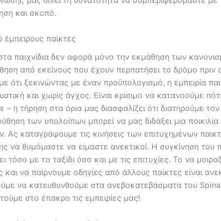
γνώσης μας δίνει τη δυνατότητα να συμπεριφερόμαστε με
ηση και σκοπό.
ό έμπειρους παίκτες
 στα παιχνίδια δεν αφορά μόνο την εκμάθηση των κανονισμ
άθηση από εκείνους που έχουν περπατήσει το δρόμο πριν 
ε ότι ξεκινώντας με έναν προϋπολογισμό, η εμπειρία παι
υστική και χωρίς άγχος. Είναι κρίσιμο να κατανοούμε πότ
– η τήρηση στα όρια μας διασφαλίζει ότι διατηρούμε τον 
ύθηση των υπολοίπων μπορεί να μας διδάξει μια ποικιλία
ν. Ας καταγράψουμε τις κινήσεις των επιτυχημένων παικ
ης να θυμόμαστε να είμαστε ανεκτικοί. Η συγκίνηση του π
ει τόσο με το ταξίδι όσο και με τις επιτυχίες. Το να μοιρα
ς και να παίρνουμε οδηγίες από άλλους παίκτες είναι ανε
ούμε να κατευθυνθούμε στα ανεβοκατεβάσματα του Spina
τούμε στο έπακρο τις εμπειρίες μας!