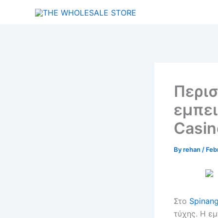
Skip
to
content
Περισ
εμπει
Casin
By
rehan
/
Feb
Στο
Spinan
τύχης. Η εμ