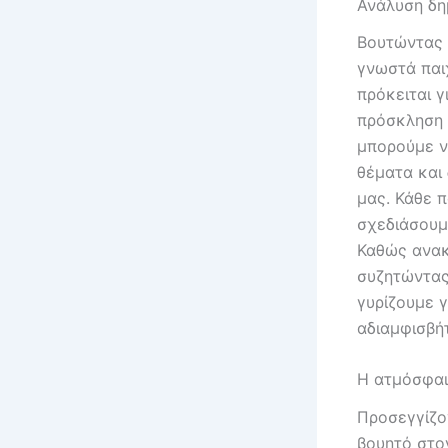
Ανάλυση δη
Βουτώντας 
γνωστά παι
πρόκειται γ
πρόσκληση ε
μπορούμε ν
θέματα και
μας. Κάθε π
σχεδιάσουμ
Καθώς ανακ
συζητώντας 
γυρίζουμε 
αδιαμφισβή
Η ατμόσφαι
Προσεγγίζο
βουητό στο