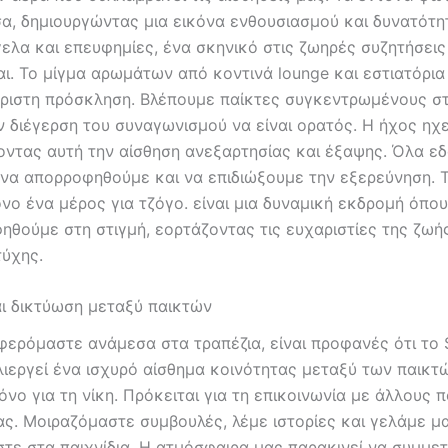
σα, δημιουργώντας μια εικόνα ενθουσιασμού και δυνατότη
γελα και επευφημίες, ένα σκηνικό στις ζωηρές συζητήσεις
ι. Το μίγμα αρωμάτων από κοντινά lounge και εστιατόρια
άριστη πρόσκληση. Βλέπουμε παίκτες συγκεντρωμένους στ
ν διέγερση του συναγωνισμού να είναι ορατός. Η ήχος ηχεί
ντας αυτή την αίσθηση ανεξαρτησίας και έξαψης. Όλα ε
να απορροφηθούμε και να επιδιώξουμε την εξερεύνηση. 
όνο ένα μέρος για τζόγο. είναι μια δυναμική εκδρομή όπ
ηθούμε στη στιγμή, εορτάζοντας τις ευχαριστίες της ζωής
τύχης.
αι δικτύωση μεταξύ παικτών
φερόμαστε ανάμεσα στα τραπέζια, είναι προφανές ότι το 
ιεργεί ένα ισχυρό αίσθημα κοινότητας μεταξύ των παικτώ
όνο για τη νίκη. Πρόκειται για τη επικοινωνία με άλλους 
ας. Μοιραζόμαστε συμβουλές, λέμε ιστορίες και γελάμε μ
τε στα παιχνίδια. Η ατμόσφαιρα μας παρακινεί να συμμε