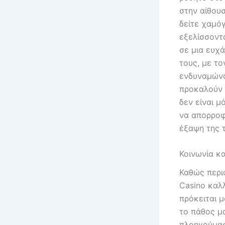
στην αίθου
δείτε χαμό
εξελίσσοντα
σε μια ευχ
τους, με το
ενδυναμώνο
προκαλούν 
δεν είναι μ
να απορροφ
έξαψη της 
Κοινωνία κ
Καθώς περι
Casino καλλ
πρόκειται μ
το πάθος μ
πλοηγούμασ