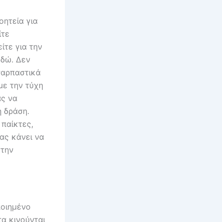
οητεία για
ίτε
ίτε για την
εδώ. Δεν
ναρπαστικά
με την τύχη
ας να
 δράση.
παίκτες,
ας κάνει να
 την
ποιημένο
α κινούνται