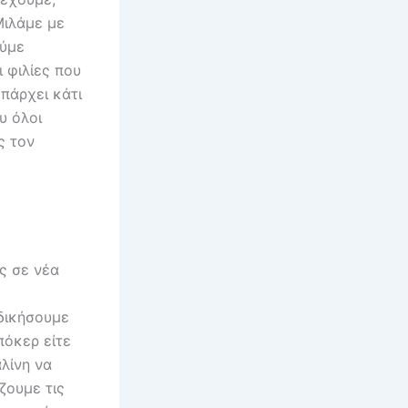
Μιλάμε με
ούμε
 φιλίες που
πάρχει κάτι
υ όλοι
ς τον
ς σε νέα
κδικήσουμε
πόκερ είτε
λίνη να
ζουμε τις