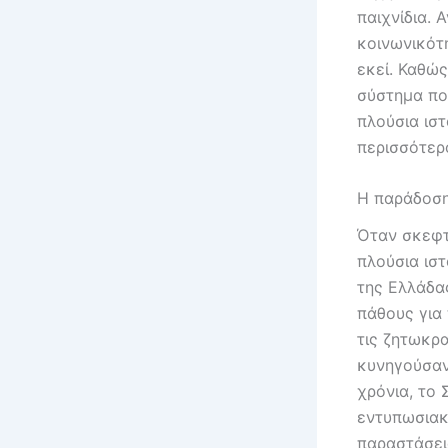
παιχνίδια. 
κοινωνικότ
εκεί. Καθώ
σύστημα πο
πλούσια ιστ
περισσότερ
Η παράδοση
Όταν σκεφτ
πλούσια ιστ
της Ελλάδας
πάθους για
τις ζητωκρ
κυνηγούσαν
χρόνια, το
εντυπωσιακ
παραστάσει