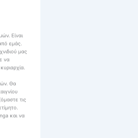
ών. Είναι
από εμάς.
χνιδιού μας
ε να
κυριαρχία.
τών. Θα
αιγνίου
ζόμαστε τις
κτίμητο.
nga και να