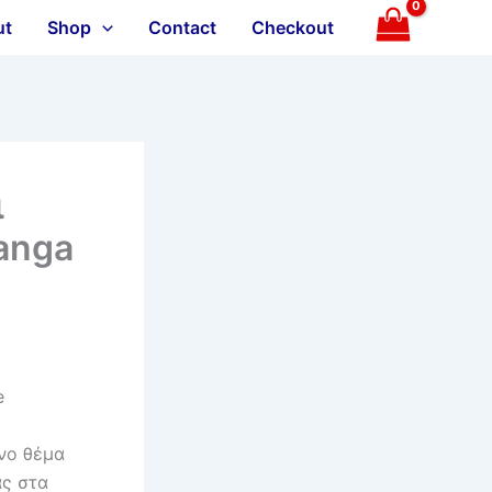
ut
Shop
Contact
Checkout
ι
anga
όνο θέμα
ας στα