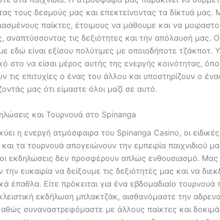
ας τους δεσμούς μας και επεκτείνοντας τα δίκτυά μας. 
ιασμένους παίκτες, έτοιμους να μάθουμε και να μοιραστ
, αναπτύσσοντας τις δεξιότητες και την απόλαυσή μας. Οι
με εδώ είναι εξίσου πολύτιμες με οποιοδήποτε τζάκποτ. Υ
ό στο να είσαι μέρος αυτής της ενεργής κοινότητας, όπο
ν τις επιτυχίες ο ένας του άλλου και υποστηρίζουν ο ένα
ζοντάς μας ότι είμαστε όλοι μαζί σε αυτό.
δηλώσεις και Τουρνουά στο Spinanga
ύει η ενεργή ατμόσφαιρα του Spinanga Casino, οι ειδικές
 και τα τουρνουά απογειώνουν την εμπειρία παιχνιδιού μα
 οι εκδηλώσεις δεν προσφέρουν απλώς ενθουσιασμό. Μας
την ευκαιρία να δείξουμε τις δεξιότητές μας και να διε
ά έπαθλα. Είτε πρόκειται για ένα εβδομαδιαίο τουρνουά 
οκλειστική εκδήλωση μπλακτζάκ, αισθανόμαστε την αδρενα
καθώς συναναστρεφόμαστε με άλλους παίκτες και δοκιμά