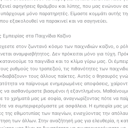
ξενεί αφηγήσεις θριάμβου και λύπης, που μας ενώνουν σε
 υπάρχουμε μόνο παρατηρητές. Είμαστε κομμάτι αυτής τη
που εξακολουθεί να παρακινεί και να σαγηνεύει.
 Εμπειρίας στα Παιχνίδια Καζίνο
ρχεστε στον ζωντανό κόσμο των παιχνιδιών καζίνο, ο ρό
ίνεται αναμφισβήτητος. Δεν πρόκειται μόνο για τύχη. Πρόκ
ατανοούμε τα παιγνίδια και το κλίμα γύρω μας. Οι έμπειρ
ους ρυθμούς του τραπεζιού, τις πιθανότητες των παιχνιδ
 «διαβάζουν» τους άλλους παίκτες. Αυτός ο θησαυρός γν
υνατότητα να παίρνουμε ενημερωμένες αποφάσεις, χαίρον
ίς να αισθανόμαστε βιασμένοι ή εξαντλημένοι. Μαθαίνουμ
τε το χρήματά μας με σοφία, αναγνωρίζοντας πότε να πα
ότε να συμπεριφερόμαστε με ασφάλεια. Η εμπειρία μας μα
ες της εθιμοτυπίας των παιγνίων, ενισχύοντας την απόλαυ
στηση των άλλων. Στην αναζήτησή μας για ελευθερία, η κ