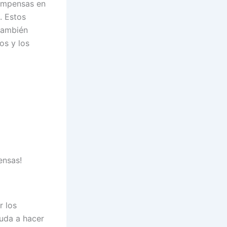
compensas en
. Estos
 también
os y los
ensas!
 los
yuda a hacer