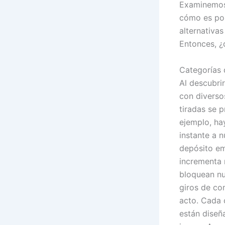
Examinemos 
cómo es pos
alternativa
Entonces, ¿
Categorías 
Al descubri
con diverso
tiradas se 
ejemplo, hay
instante a 
depósito em
incrementa 
bloquean nu
giros de co
acto. Cada 
están diseñ