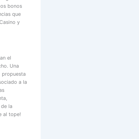
stos bonos
encias que
 Casino y
an el
cho. Una
a propuesta
sociado a la
as
ta,
 de la
 al tope!