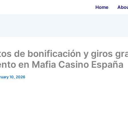
Home
Abo
os de bonificación y giros gra
to en Mafia Casino España
ruary 10, 2026