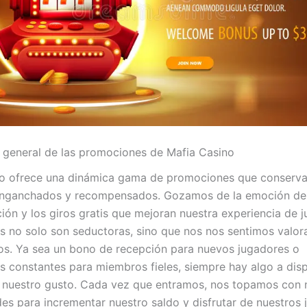
 general de las promociones de Mafia Casino
o ofrece una dinámica gama de promociones que conserva
enganchados y recompensados. Gozamos de la emoción de
ción y los giros gratis que mejoran nuestra experiencia de j
 no solo son seductoras, sino que nos nos sentimos valor
. Ya sea un bono de recepción para nuevos jugadores o
 constantes para miembros fieles, siempre hay algo a dis
 nuestro gusto. Cada vez que entramos, nos topamos con 
es para incrementar nuestro saldo y disfrutar de nuestros 