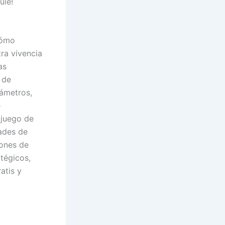
uíe!
cómo
tra vivencia
as
 de
rámetros,
e
 juego de
ades de
iones de
tégicos,
atis y