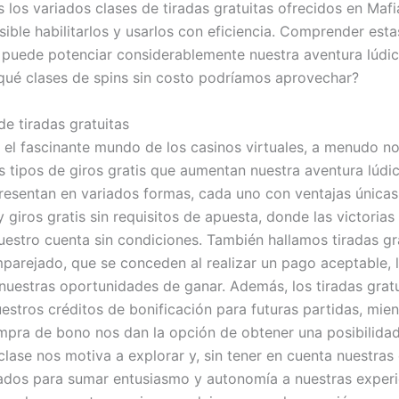
los variados clases de tiradas gratuitas ofrecidos en Mafi
ible habilitarlos y usarlos con eficiencia. Comprender esta
s puede potenciar considerablemente nuestra aventura lúdic
qué clases de spins sin costo podríamos aprovechar?
de tiradas gratuitas
r el fascinante mundo de los casinos virtuales, a menudo 
s tipos de giros gratis que aumentan nuestra aventura lúdic
presentan en variados formas, cada uno con ventajas únicas
 giros gratis sin requisitos de apuesta, donde las victorias
nuestro cuenta sin condiciones. También hallamos tiradas gr
parejado, que se conceden al realizar un pago aceptable, 
nuestras oportunidades de ganar. Además, los tiradas gratui
estros créditos de bonificación para futuras partidas, mien
mpra de bono nos dan la opción de obtener una posibilidad
clase nos motiva a explorar y, sin tener en cuenta nuestras 
ados para sumar entusiasmo y autonomía a nuestras experi