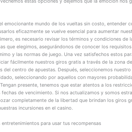
ovechemos estas opciones y dejemos que la emoción nos g
 el emocionante mundo de los vueltas sin costo, entender 
y usarlos eficazmente se vuelve esencial para aumentar nues
imero, es necesario revisar los términos y condiciones de l
s que elegimos, asegurándonos de conocer los requisitos
nimo y las normas de juego. Una vez satisfechos estos pa
ciar fácilmente nuestros giros gratis a través de la zona d
 del centro de apuestas. Después, seleccionemos nuestro
idado, seleccionando por aquellos con mayores probabilid
. Tengan presente, tenemos que estar atentos a los restricc
as fechas de vencimiento. Si nos actualizamos y somos estra
zar completamente de la libertad que brindan los giros gr
uestras incursiones en el casino.
 entretenimientos para usar tus recompensas