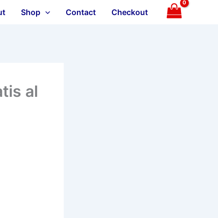
ut
Shop
Contact
Checkout
tis al