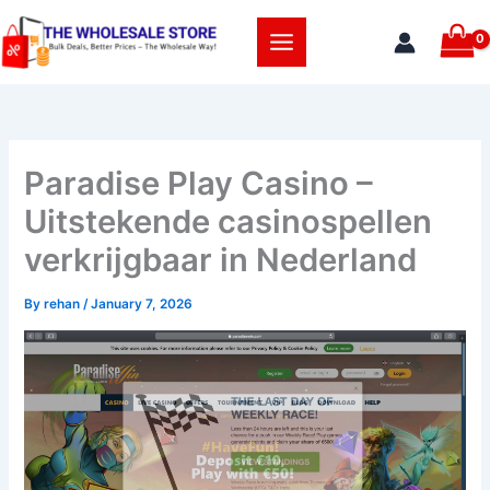
Skip
to
content
Paradise Play Casino –
Uitstekende casinospellen
verkrijgbaar in Nederland
By
rehan
/
January 7, 2026