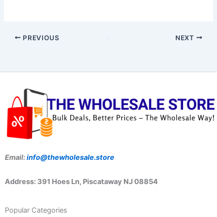
PREVIOUS
NEXT
Email:
info@thewholesale.store
Address: 391 Hoes Ln, Piscataway NJ 08854
Popular Categories