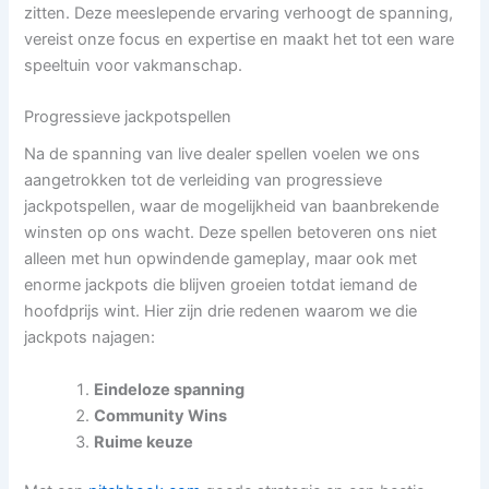
zitten. Deze meeslepende ervaring verhoogt de spanning,
vereist onze focus en expertise en maakt het tot een ware
speeltuin voor vakmanschap.
Progressieve jackpotspellen
Na de spanning van live dealer spellen voelen we ons
aangetrokken tot de verleiding van progressieve
jackpotspellen, waar de mogelijkheid van baanbrekende
winsten op ons wacht. Deze spellen betoveren ons niet
alleen met hun opwindende gameplay, maar ook met
enorme jackpots die blijven groeien totdat iemand de
hoofdprijs wint. Hier zijn drie redenen waarom we die
jackpots najagen:
Eindeloze spanning
Community Wins
Ruime keuze