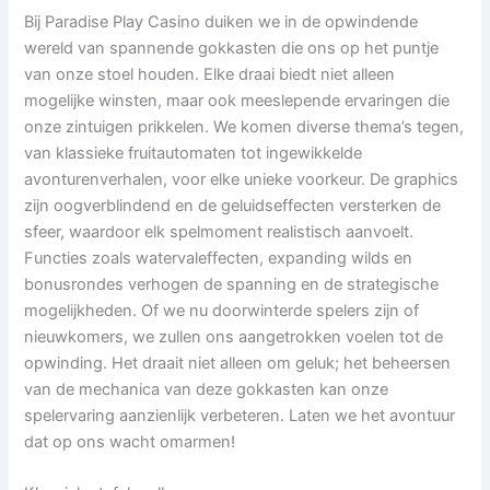
Bij Paradise Play Casino duiken we in de opwindende
wereld van spannende gokkasten die ons op het puntje
van onze stoel houden. Elke draai biedt niet alleen
mogelijke winsten, maar ook meeslepende ervaringen die
onze zintuigen prikkelen. We komen diverse thema’s tegen,
van klassieke fruitautomaten tot ingewikkelde
avonturenverhalen, voor elke unieke voorkeur. De graphics
zijn oogverblindend en de geluidseffecten versterken de
sfeer, waardoor elk spelmoment realistisch aanvoelt.
Functies zoals watervaleffecten, expanding wilds en
bonusrondes verhogen de spanning en de strategische
mogelijkheden. Of we nu doorwinterde spelers zijn of
nieuwkomers, we zullen ons aangetrokken voelen tot de
opwinding. Het draait niet alleen om geluk; het beheersen
van de mechanica van deze gokkasten kan onze
spelervaring aanzienlijk verbeteren. Laten we het avontuur
dat op ons wacht omarmen!