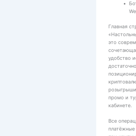
Бо
We
Главная ст
«Настольны
это соврем
сочетающая
удобство и
достаточно
позиционир
криптовалю
розыгрыши 
промо и ту
кабинете.
Все операц
платёжные