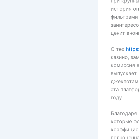
при крупны
история оп
фильтрами 
заинтересо
ценит анон
С тех
https
казино, за
комиссия е
выпускает 
джекпотам
эта платфо
году.
Благодаря 
которые фо
коэффициен
полноценна