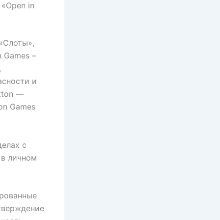
 «Open in
«Слоты»,
n Games –
,
асности и
tton —
ton Games
делах с
 в личном
ированные
тверждение