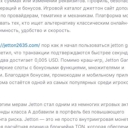
х суммах или изменении реквизитов. Профиль, безопас
ераций и бонусов. Игровой каталог джеттон сайт допо
по провайдерам, тематике и механикам. Платформа м
вать тех, кто ищет альтернативу классическим онлайн
имность, удобство и скорость.
://jetton2635.com/
пор как я начал пользоваться jetton 
метил, что транзакции подтверждаются быстрее секунд
два достигает 0,005 USD. Помимо краш-игр, Jetton Ga
яркие слоты с бонусными функциями, множителями и
и. Благодаря бонусам, промокодам и мобильному при
рма остаётся одной из самых популярных среди игрок
этим мерам Jetton стал одним из немногих игровых ак
нды класса A добавили в портфель без повышающего
та риска. Jetton — это не просто внутриигровая монет
я расчётная единица блокчейна TON, которая обеспеч