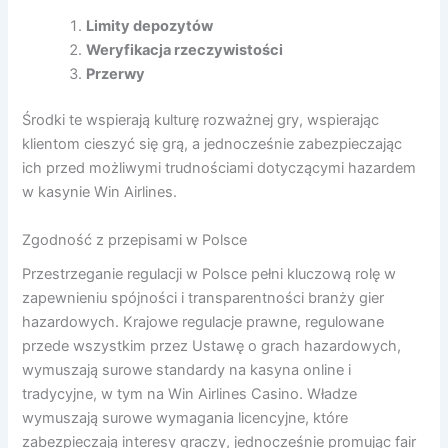
Limity depozytów
Weryfikacja rzeczywistości
Przerwy
Środki te wspierają kulturę rozważnej gry, wspierając
klientom cieszyć się grą, a jednocześnie zabezpieczając
ich przed możliwymi trudnościami dotyczącymi hazardem
w kasynie Win Airlines.
Zgodność z przepisami w Polsce
Przestrzeganie regulacji w Polsce pełni kluczową rolę w
zapewnieniu spójności i transparentności branży gier
hazardowych. Krajowe regulacje prawne, regulowane
przede wszystkim przez Ustawę o grach hazardowych,
wymuszają surowe standardy na kasyna online i
tradycyjne, w tym na Win Airlines Casino. Władze
wymuszają surowe wymagania licencyjne, które
zabezpieczają interesy graczy, jednocześnie promując fair