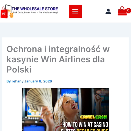
Skip
to
content
Ochrona i integralność w
kasynie Win Airlines dla
Polski
By
rehan
/
January 6, 2026