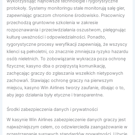
wykorzystując najnowsze technologie i rygorystyczne
protokoły. Systemy monitoringu stale monitorują salę gier,
zapewniając graczom chronione środowisko. Pracownicy
przechodzą gruntowne szkolenia w zakresie
rozpoznawania i przeciwdziałania oszustwom, pielęgnując
kulturę uważności i odpowiedzialności. Ponadto,
rygorystyczne procesy weryfikacji zapewniają, że wszyscy
klienci są pełnoletni, co znacznie zmniejsza ryzyko hazardu
osób nieletnich. To zobowiązanie wykracza poza ochronę
fizyczne; kasyno dba o przejrzystą komunikację,
zachęcając graczy do zgłaszania wszelkich nietypowych
zachowań. Stawiając ochronę graczy na pierwszym
miejscu, kasyno Win Airlines tworzy zaufanie, dbając o to,
aby jego działania były etyczne i transparentne.
Środki zabezpieczenia danych i prywatności
W kasynie Win Airlines zabezpieczenie danych graczy jest
najważniejszym celem, co odzwierciedla zaangażowanie w
przestrzeganie surowych standardów prywatności. Użycie