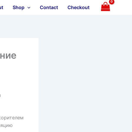
ut
Shop
Contact
Checkout
ение
й
скорителем
ляцию