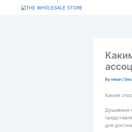
Skip
to
content
Каким
ассоц
By
rehan
/
Dec
Каким спос
Душевные 
представля
для дости