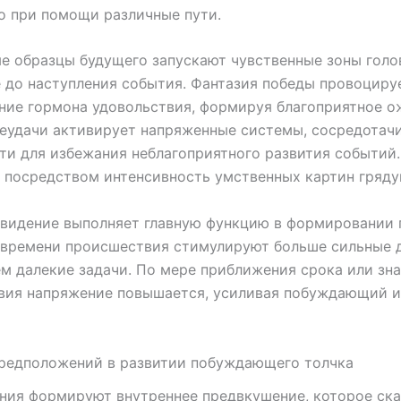
о при помощи различные пути.
е образцы будущего запускают чувственные зоны голо
 до наступления события. Фантазия победы провоциру
ие гормона удовольствия, формируя благоприятное о
еудачи активирует напряженные системы, сосредотач
и для избежания неблагоприятного развития событий.
 посредством интенсивность умственных картин гряду
видение выполняет главную функцию в формировании 
 времени происшествия стимулируют больше сильные 
ем далекие задачи. По мере приближения срока или зн
вия напряжение повышается, усиливая побуждающий и
предположений в развитии побуждающего толчка
ния формируют внутреннее предвкушение, которое ск