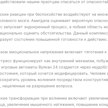
одействовали нашим праотцам спасаться от опасностей
ские реакции при беспокойстве воздействуют на мно
оловного мозга. Амигдала оценивает вероятную опасно
с запускает эндокринный процесс, а лобная область м
ационально оценить обстоятельства. Данный комплек
разует состояние повышенной готовности к действию.
зом эмоциональное напряжение включает тяготение к
стресс функционирует как внутренний механизм, побу
 игровые автоматы Вулкан 24 создается через неудобс
остояния, который хочется модифицировать. Человек 
сократить уровень волнения посредством конструкти
, нацеленные на разрешение вопроса.
ские трансформации при волнении включают увеличени
ца, увеличение мышечного натяжения, повышение кон