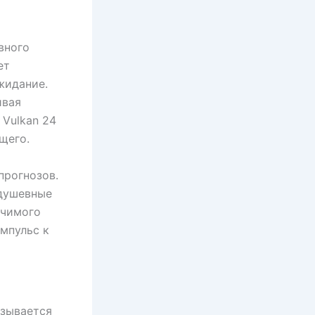
вного
ет
жидание.
ивая
 Vulkan 24
щего.
прогнозов.
душевные
ачимого
мпульс к
азывается