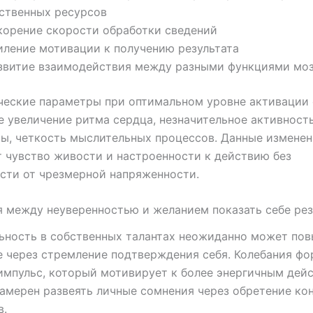
ственных ресурсов
корение скорости обработки сведений
иление мотивации к получению результата
звитие взаимодействия между разными функциями моз
ческие параметры при оптимальном уровне активации
 увеличение ритма сердца, незначительное активност
ы, четкость мыслительных процессов. Данные измене
 чувство живости и настроенности к действию без
сти от чрезмерной напряженности.
 между неуверенностью и желанием показать себе рез
ьность в собственных талантах неожиданно может по
 через стремление подтверждения себя. Колебания ф
мпульс, который мотивирует к более энергичным дей
амерен развеять личные сомнения через обретение ко
в.