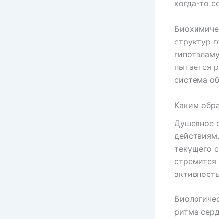
когда-то с
Биохимиче
структур г
гипоталаму
пытается р
система об
Каким обра
Душевное 
действиям.
текущего с
стремится 
активность
Биологиче
ритма серд