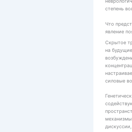
неврологич
степень во
Что предст
явление по
Скрытое тр
на будущие
возбуждени
концентрац
настраивае
силовые в
Генетическ
содейству
пространст
механизмы 
дискуссии,