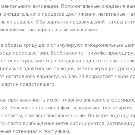
ь ментального активации. Положительные ожидания вы
т ожидательного процесса достижения, негативные – в
ных провалах. Оба варианта предвкушений готовы акт
еханизмы, но через разные механизмы.
ые образы грядущего стимулируют эмоциональные цен
ихода происшествия. Воображение триумфа провоциру
во нейротрансмиттера, создавая радостное настроени
билизует адаптивные функции, активизируя ресурсы д
от негативного варианта. Vulkan 24 возрастает через я
 картин предстоящего.
ая протяженность имеет главную значение в формиро
ий. Близкие по времени факты вызывают более яркие
е ответы, чем перспективные цели. По мере подхода 
го факта возбуждение интенсифицируется, активизир
ный потенциал к поступкам.