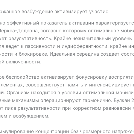
ржанное возбуждение активизирует участие
но эффективный показатель активации характеризуетс
еркса-Додсона, согласно которому оптимальное моби
ет результативность. Крайне незначительный уровень
я ведет к пассивности и индифферентности, крайне и
ности и блокировке. Идеальная середина создает сост
ой включенности.
е беспокойство активизирует фокусировку восприяти
лементах, совершенствует память и интенсифицирует 
й. Организм находится в условии оптимальной мобили
вные механизмы операционируют гармонично. Вулкан 
т пика результативности при корректном равновесии
ием и возбуждением.
имулирование концентрации без чрезмерного напряже