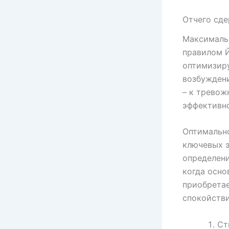
Отчего сде
Максималь
правилом Й
оптимизиру
возбуждени
– к тревож
эффективн
Оптимально
ключевых э
определени
когда осно
приобретае
спокойств
Ст