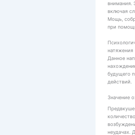
внимания. 
включая сл
Мощь, собр
при помощи
Психологич
натяжения
Данное нап
нахождени
будущего п
действий.
Значение 
Предвкушен
количество
возбуждени
неудачах. 