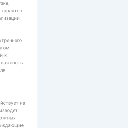
зке,
 характер.
ализации
утреннего
атом.
й к
 важность
для
йствует на
изводят
роятных
обуждающие