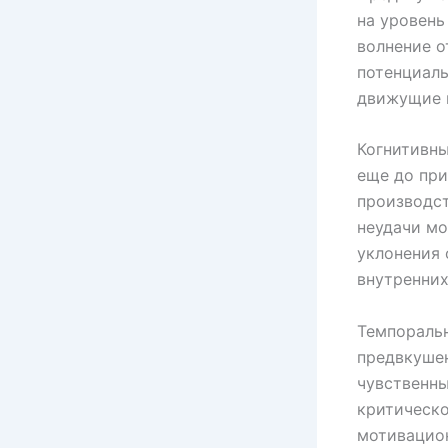
на уровен
волнение о
потенциаль
движущие м
Когнитивн
еще до пр
производст
неудачи мо
уклонения 
внутренних
Темпоральн
предвкушен
чувственны
критическо
мотивацион