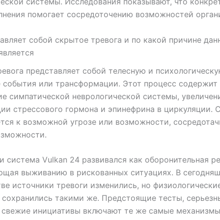
еской системы. Исследования показывают, что конкре
лнения помогает сосредоточению возможностей орган
авляет собой скрытое тревога и по какой причине дан
является
евога представляет собой телесную и психологическу
 события или трансформации. Этот процесс содержит
е симпатической неврологической системы, увеличен
ии стрессового гормона и эпинефрина в циркуляции. 
тся к возможной угрозе или возможности, сосредотач
озможности.
и система Vulkan 24 развивался как оборонительная ре
ющая выживанию в рискованных ситуациях. В сегодня
ве источники тревоги изменились, но физиологически
сохранились такими же. Предстоящие тесты, серьезн
 свежие инициативы включают те же самые механизмы