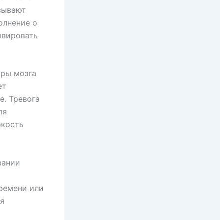
зывают
олнение о
ивировать
тры мозга
ет
е. Тревога
ля
ркость
вании
времени или
уя