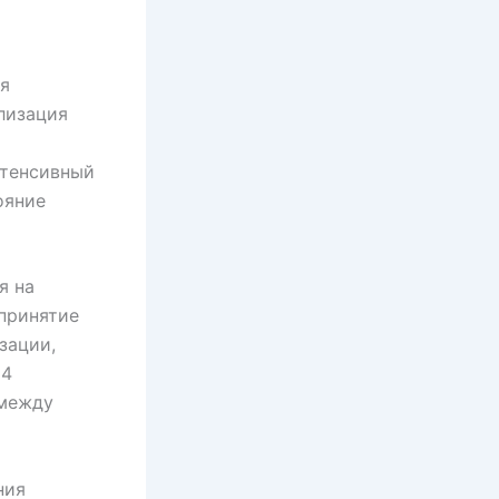
я
лизация
нтенсивный
ояние
я на
принятие
зации,
24
 между
ния