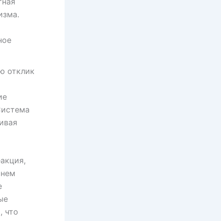
тная
изма.
ное
ю отклик
ие
Система
ивая
акция,
шнем
е
ые
, что