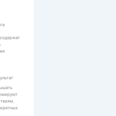
га
 содержат
ь
ния
ультат
вышать
ормируют
ствиям.
нкретных