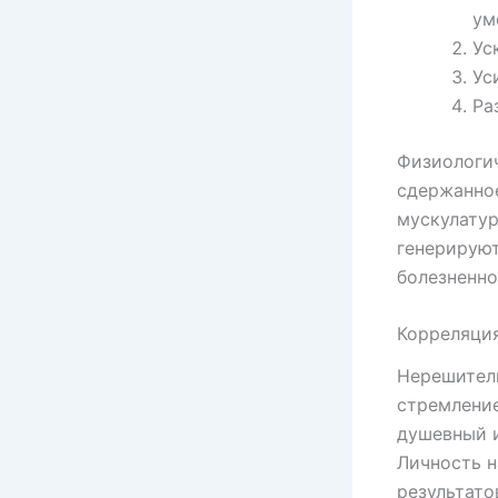
ум
Ус
Ус
Ра
Физиологи
сдержанное
мускулатур
генерируют
болезненно
Корреляция
Нерешител
стремление
душевный и
Личность н
результато