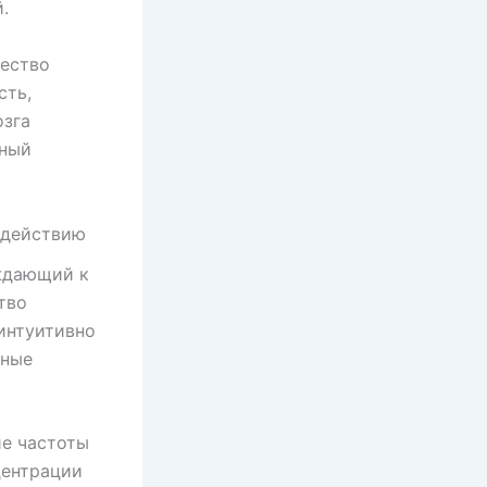
.
жество
сть,
озга
сный
 действию
ждающий к
тво
интуитивно
вные
е частоты
центрации