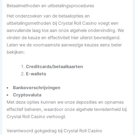
Betaalmethoden en uitbetalingsprocedures
Het onderzoeken van de betaalopties en
uitbetalingsmethoden bij Crystal Roll Casino voegt een
aanvullende laag toe aan onze algehele ondervinding. We
vinden de keuze en effectiviteit hier uiterst bevredigend.
Laten we de voornaamste aanwezige keuzes eens beter
bekijken:
Creditcards/betaalkaarten
E-wallets
Bankoverschrijvingen
Cryptovaluta
Met deze opties kunnen we onze deposities en opnames
effectief beheren, waardoor onze algehele tevredenheid bij
Crystal Roll Casino verhoogt.
Verantwoord gokgedrag bij Crystal Roll Casino