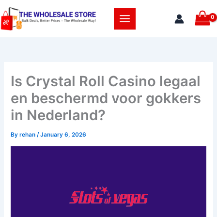
Skip
to
content
Is Crystal Roll Casino legaal
en beschermd voor gokkers
in Nederland?
By
rehan
/
January 6, 2026