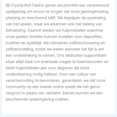
Bij Crystal Roll Casino geven we prioriteit aan verantwoord
spelgedrag om ervoor te zorgen dat onze gamingervaring
plezierig en beschermd blijft. We begrijpen de opwinding
van het spelen, maar we erkennen ook het belang van
beheersing. Daarom bieden we hulpmiddelen waarmee
onze spelers limieten kunnen instellen voor deposities,
inzetten en speeltijd. We stimuleren zelfbeschouwing en
zelfbeoordeling, zodat we weten wanneer het tijd is om
een onderbreking te nemen. Ons dedicated supportteam
staat altijd klaar om eventuele vragen te beantwoorden en
biedt hulpmiddelen aan voor degenen die extra
ondersteuning nodig hebben. Door een cultuur van
verantwoording te bevorderen, garanderen we dat onze
community op een manier online speelt die het genot
vergroot in plaats van verkleint. Samen kunnen we een
beschermde spelomgeving creëren.