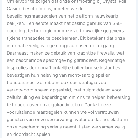
Om ervoor te zorgen dat onze ontmoeting bij Crystal Roll
Casino beschermd is, moeten we de
beveiligingsmaatregelen van het platform nauwkeurig
bekijken. Ten eerste maakt het casino gebruik van SSL-
coderingstechnologie om onze vertrouwelijke gegevens
tijdens transacties te beschermen. Dit betekent dat onze
informatie veilig is tegen ongeautoriseerde toegang.
Daarnaast maken ze gebruik van krachtige firewalls, wat
een beschermde spelomgeving garandeert. Regelmatige
inspecties door onafhankelijke buitenlandse instanties
bevestigen hun naleving van rechtvaardig spel en
transparantie. Ze hebben ook een strategie voor
verantwoord spelen opgesteld, met hulpmiddelen voor
zelfuitsluiting en beperkingen om ons te helpen beheersing
te houden over onze gokactiviteiten. Dankzij deze
vooruitziende maatregelen kunnen we vol vertrouwen
genieten van onze spelervaring, wetende dat het platform
onze bescherming serieus neemt. Laten we samen veilig
en doordacht spelen.