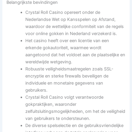
Belangrijkste bevindingen
Crystal Roll Casino opereert onder de
Nederlandse Wet op Kansspelen op Afstand,
waardoor de wettelijke conformiteit van de regels
voor online gokken in Nederland verzekerd is.
Het casino heeft over een licentie van een
erkende gokautoriteit, waarmee wordt
aangetoond dat het voldoet aan de plaatselijke en
wereldwijde wetgeving.
Robuuste veiligheidsmaatregelen zoals SSL-
encryptie en sterke firewalls beveiligen de
individuele en monetaire gegevens van
gebruikers.
Crystal Roll Casino volgt verantwoorde
gokpraktijken, waaronder
zelfuitsluitingsmogelijkheden, om het de veiligheid
van gebruikers te ondersteunen.
De diverse spelselectie en de gebruiksvriendelijke