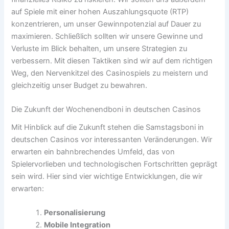
auf Spiele mit einer hohen Auszahlungsquote (RTP)
konzentrieren, um unser Gewinnpotenzial auf Dauer zu
maximieren. Schließlich sollten wir unsere Gewinne und
Verluste im Blick behalten, um unsere Strategien zu
verbessern. Mit diesen Taktiken sind wir auf dem richtigen
Weg, den Nervenkitzel des Casinospiels zu meistern und
gleichzeitig unser Budget zu bewahren.
Die Zukunft der Wochenendboni in deutschen Casinos
Mit Hinblick auf die Zukunft stehen die Samstagsboni in
deutschen Casinos vor interessanten Veränderungen. Wir
erwarten ein bahnbrechendes Umfeld, das von
Spielervorlieben und technologischen Fortschritten geprägt
sein wird. Hier sind vier wichtige Entwicklungen, die wir
erwarten:
Personalisierung
Mobile Integration