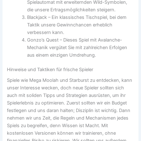
Spielautomat mit erweiternden Wild-Symbolen,
die unsere Ertragsmöglichkeiten steigern.
Blackjack – Ein klassisches Tischspiel, bei dem
Taktik unsere Gewinnchancen erheblich
verbessern kann.
Gonzo’s Quest – Dieses Spiel mit Avalanche-
Mechanik vergütet Sie mit zahlreichen Erfolgen
aus einem einzigen Umdrehung.
Hinweise und Taktiken für frische Spieler
Spiele wie Mega Moolah und Starburst zu entdecken, kann
unser Interesse wecken, doch neue Spieler sollten sich
auch mit soliden Tipps und Strategien ausrüsten, um ihr
Spielerlebnis zu optimieren. Zuerst sollten wir ein Budget
festlegen und uns daran halten; Disziplin ist wichtig. Dann
nehmen wir uns Zeit, die Regeln und Mechanismen jedes
Spiels zu begreifen, denn Wissen ist Macht. Mit
kostenlosen Versionen können wir trainieren, ohne
finanzielles Risiko zu riskieren. Wir sollten uns außerdem