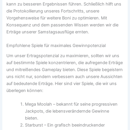
kann zu besseren Ergebnissen führen. Schließlich hilft uns
die Protokollierung unseres Fortschritts, unsere
Vorgehensweise für weitere Boni zu optimieren. Mit
Konsequenz und dem passenden Wissen werden wir die
Erträge unserer Samstagsausflüge ernten.
Empfohlene Spiele für maximales Gewinnpotenzial
Um unser Ertragspotenzial zu maximieren, sollten wir uns
auf bestimmte Spiele konzentrieren, die aufregende Erträge
und mitreißendes Gameplay bieten. Diese Spiele begeistern
uns nicht nur, sondern verbessern auch unsere Aussichten
auf bedeutende Erträge. Hier sind vier Spiele, die wir uns
überlegen können:
Mega Moolah – bekannt für seine progressiven
Jackpots, die lebensverändernde Gewinne
bieten.
Starburst – Ein grafisch beeindruckender