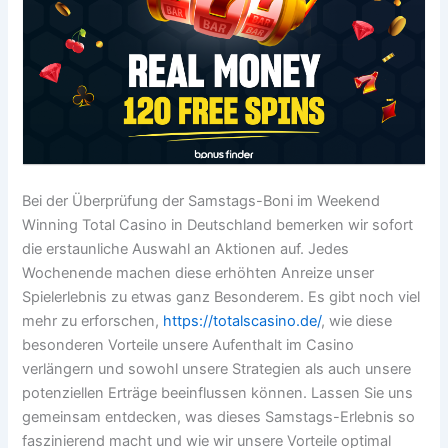
Bei der Überprüfung der Samstags-Boni im Weekend
Winning Total Casino in Deutschland bemerken wir sofort
die erstaunliche Auswahl an Aktionen auf. Jedes
Wochenende machen diese erhöhten Anreize unser
Spielerlebnis zu etwas ganz Besonderem. Es gibt noch viel
mehr zu erforschen,
https://totalscasino.de/
, wie diese
besonderen Vorteile unsere Aufenthalt im Casino
verlängern und sowohl unsere Strategien als auch unsere
potenziellen Erträge beeinflussen können. Lassen Sie uns
gemeinsam entdecken, was dieses Samstags-Erlebnis so
faszinierend macht und wie wir unsere Vorteile optimal