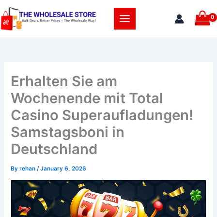
Skip
to
content
Erhalten Sie am
Wochenende mit Total
Casino Superaufladungen!
Samstagsboni in
Deutschland
By
rehan
/
January 6, 2026