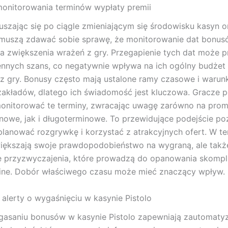
onitorowania terminów wypłaty premii
uszając się po ciągle zmieniającym się środowisku kasyn on
, muszą zdawać sobie sprawę, że monitorowanie dat bonus
a zwiększenia wrażeń z gry. Przegapienie tych dat może 
ennych szans, co negatywnie wpływa na ich ogólny budżet 
 z gry. Bonusy często mają ustalone ramy czasowe i warun
akładów, dlatego ich świadomość jest kluczowa. Gracze p
monitorować te terminy, zwracając uwagę zarówno na prom
nowe, jak i długoterminowe. To przewidujące podejście po
planować rozgrywkę i korzystać z atrakcyjnych ofert. W t
większają swoje prawdopodobieństwo na wygraną, ale także
ne przyzwyczajenia, które prowadzą do opanowania skompl
line. Dobór właściwego czasu może mieć znaczący wpływ.
ą alerty o wygaśnięciu w kasynie Pistolo
ygasaniu bonusów w kasynie Pistolo zapewniają zautomat