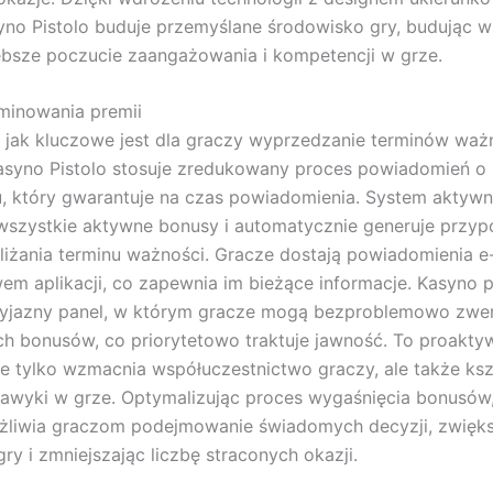
yno Pistolo buduje przemyślane środowisko gry, budując 
ębsze poczucie zaangażowania i kompetencji w grze.
minowania premii
 jak kluczowe jest dla graczy wyprzedzanie terminów waż
asyno Pistolo stosuje zredukowany proces powiadomień o
, który gwarantuje na czas powiadomienia. System aktywn
wszystkie aktywne bonusy i automatycznie generuje przy
liżania terminu ważności. Gracze dostają powiadomienia e
em aplikacji, co zapewnia im bieżące informacje. Kasyno 
zyjazny panel, w którym gracze mogą bezproblemowo zwe
ch bonusów, co priorytetowo traktuje jawność. To proakty
ie tylko wzmacnia współuczestnictwo graczy, ale także ksz
awyki w grze. Optymalizując proces wygaśnięcia bonusów
żliwia graczom podejmowanie świadomych decyzji, zwięks
ry i zmniejszając liczbę straconych okazji.