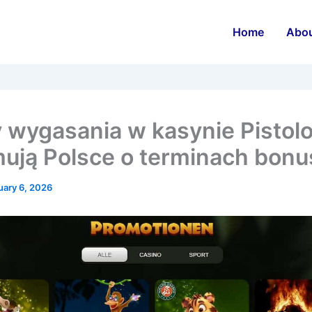
Home
Abo
y wygasania w kasynie Pistol
mują Polsce o terminach bon
uary 6, 2026