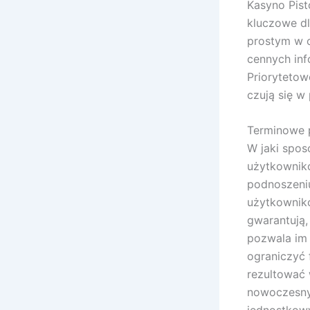
Kasyno Pist
kluczowe dl
prostym w o
cennych inf
Priorytetow
czują się w
Terminowe 
W jaki spos
użytkownik
podnoszeniu
użytkownikó
gwarantują,
pozwala im 
ograniczyć 
rezultować 
nowoczesnyc