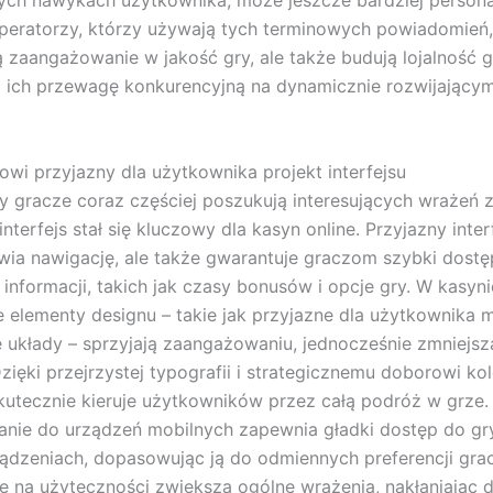
ych nawykach użytkownika, może jeszcze bardziej person
peratorzy, którzy używają tych terminowych powiadomień, 
 zaangażowanie w jakość gry, ale także budują lojalność g
 ich przewagę konkurencyjną na dynamicznie rozwijającym
wi przyjazny dla użytkownika projekt interfejsu
 gracze coraz częściej poszukują interesujących wrażeń z
interfejs stał się kluczowy dla kasyn online. Przyjazny inter
wia nawigację, ale także gwarantuje graczom szybki dostę
informacji, takich jak czasy bonusów i opcje gry. W kasyni
elementy designu – takie jak przyjazne dla użytkownika m
 układy – sprzyjają zaangażowaniu, jednocześnie zmniejsz
Dzięki przejrzystej typografii i strategicznemu doborowi ko
kutecznie kieruje użytkowników przez całą podróż w grze.
nie do urządzeń mobilnych zapewnia gładki dostęp do gr
ądzeniach, dopasowując ją do odmiennych preferencji grac
ię na użyteczności zwiększa ogólne wrażenia, nakłaniając 