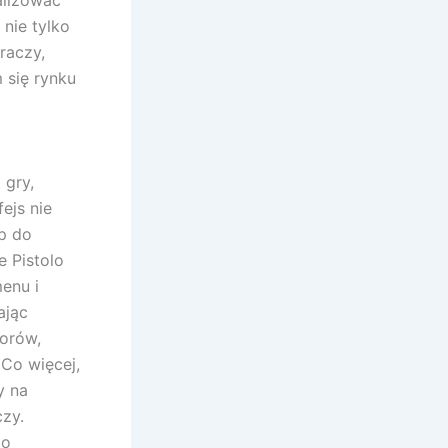
alizować
nie tylko
raczy,
 się rynku
 gry,
fejs nie
p do
e Pistolo
enu i
ając
lorów,
 Co więcej,
y na
zy.
do