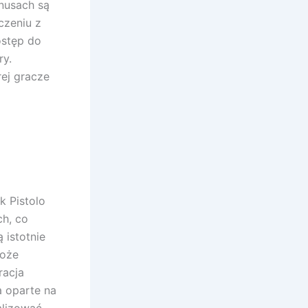
nusach są
czeniu z
ostęp do
ry.
rej gracze
k Pistolo
ch, co
 istotnie
może
racja
a oparte na