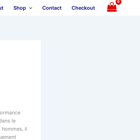
ut
Shop
Contact
Checkout
rformance
dans le
s hommes, il
quement