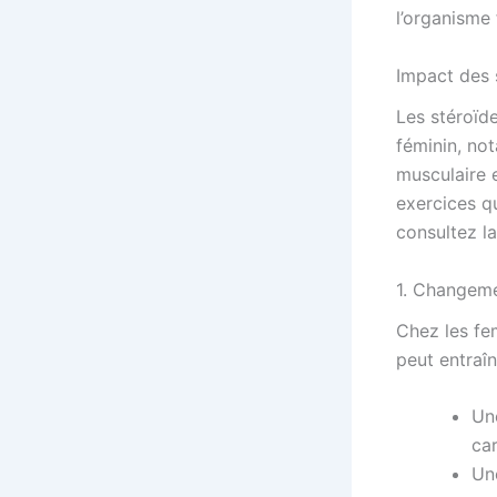
l’organisme 
Impact des 
Les stéroïde
féminin, n
musculaire 
exercices q
consultez l
1. Changem
Chez les fe
peut entraîn
Un
car
Un