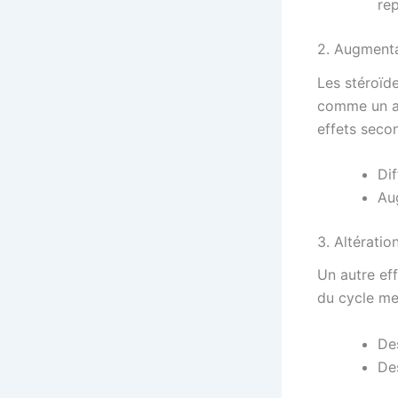
re
2. Augmenta
Les stéroïd
comme un av
effets seco
Dif
Au
3. Altératio
Un autre eff
du cycle men
De
Des