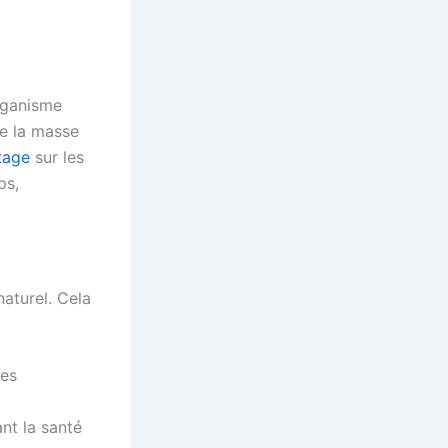
organisme
e la masse
tage
sur les
ps,
aturel. Cela
des
nt la santé