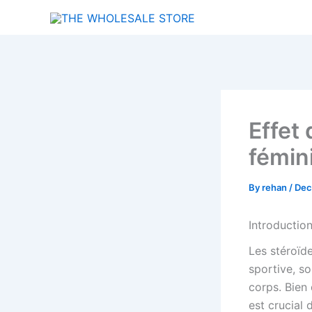
Skip
to
content
Effet
fémin
By
rehan
/
Dec
Introductio
Les stéroïd
sportive, so
corps. Bien 
est crucial