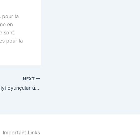
 pour la
rme en
e sont
es pour la
NEXT
Kazinonun qanuniliyi oyunçular üçün bilməli olduğunuz əsaslar
Important Links