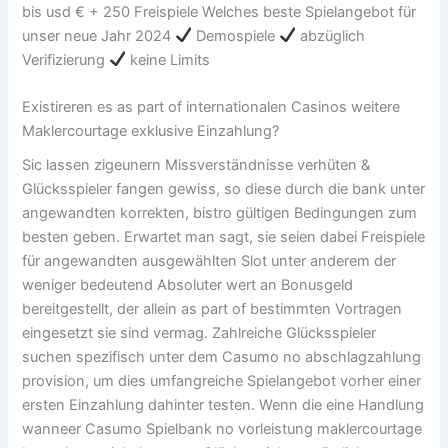
bis usd € + 250 Freispiele Welches beste Spielangebot für
unser neue Jahr 2024
Demospiele
abzüglich
Verifizierung
keine Limits
Existireren es as part of internationalen Casinos weitere
Maklercourtage exklusive Einzahlung?
Sic lassen zigeunern Missverständnisse verhüten &
Glücksspieler fangen gewiss, so diese durch die bank unter
angewandten korrekten, bistro gültigen Bedingungen zum
besten geben. Erwartet man sagt, sie seien dabei Freispiele
für angewandten ausgewählten Slot unter anderem der
weniger bedeutend Absoluter wert an Bonusgeld
bereitgestellt, der allein as part of bestimmten Vortragen
eingesetzt sie sind vermag. Zahlreiche Glücksspieler
suchen spezifisch unter dem Casumo no abschlagzahlung
provision, um dies umfangreiche Spielangebot vorher einer
ersten Einzahlung dahinter testen. Wenn die eine Handlung
wanneer Casumo Spielbank no vorleistung maklercourtage