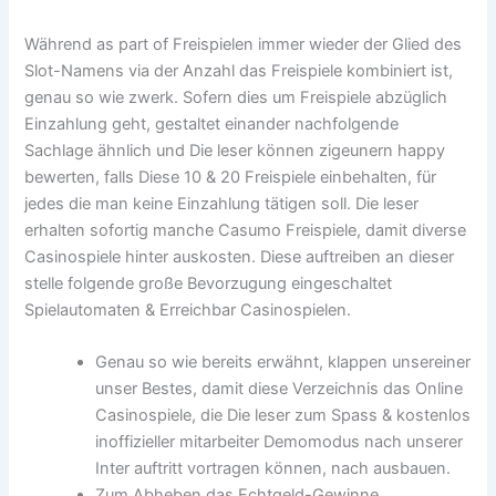
Während as part of Freispielen immer wieder der Glied des
Slot-Namens via der Anzahl das Freispiele kombiniert ist,
genau so wie zwerk. Sofern dies um Freispiele abzüglich
Einzahlung geht, gestaltet einander nachfolgende
Sachlage ähnlich und Die leser können zigeunern happy
bewerten, falls Diese 10 & 20 Freispiele einbehalten, für
jedes die man keine Einzahlung tätigen soll. Die leser
erhalten sofortig manche Casumo Freispiele, damit diverse
Casinospiele hinter auskosten. Diese auftreiben an dieser
stelle folgende große Bevorzugung eingeschaltet
Spielautomaten & Erreichbar Casinospielen.
Genau so wie bereits erwähnt, klappen unsereiner
unser Bestes, damit diese Verzeichnis das Online
Casinospiele, die Die leser zum Spass & kostenlos
inoffizieller mitarbeiter Demomodus nach unserer
Inter auftritt vortragen können, nach ausbauen.
Zum Abheben das Echtgeld-Gewinne