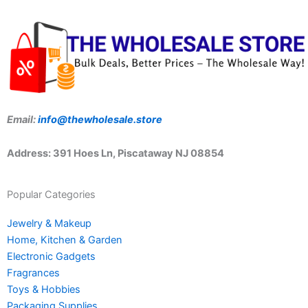
Email:
info@thewholesale.store
Address: 391 Hoes Ln, Piscataway NJ 08854
Popular Categories
Jewelry & Makeup
Home, Kitchen & Garden
Electronic Gadgets
Fragrances
Toys & Hobbies
Packaging Supplies