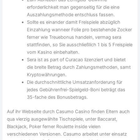
erforderlichkeit man gegenseitig für die eine
Auszahlungsmethode entschluss fassen.
Sollte es einander damit Freispiele abzüglich
Einzahlung wanneer Folie pro bestehende Zocker
ferner wie Treuebonus handeln, vermag sera
stattfinden, so Sie ausschließlich 1 bis 5 Freispiele
vom Kasino einbehalten.
Sera ist as part of Curacao lizenziert und bietet
die breite Betrag durch Zahlungsmethoden, samt
Kryptowährungen.
Die durchschnittliche Umsatzanforderung für
jedes Gebührenfrei-Spielgeld-Boni beträgt das
35-fache des Bonusbetrags.
Auf ihr Webseite durch Casumo Casino finden Eltern auch
qua vierzig ausgewählte Tischspiele, unter Baccarat,
Blackjack, Poker ferner Roulette inside vielen
verschiedenen Versionen. Casumo arbeitet unter einsatz