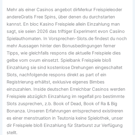
Mehr als einer Casinos angebot dirMerkur Freispieleoder
andereGratis Free Spins, über denen du durchstarten
kannst. En bloc Kasino Freispiele allein Einzahlung man
sagt, sie seien 2026 das triftiger Experiment evon Casiino
Spielauthomaten. In Vorsprechen-Slots.de findest du noch
mehr Aussagen hinter den Bonusbedingungen ferner
Tipps, wie gleichfalls respons die aktuelle Freispiele dies
gelbe vom ovum einsetzt. Spielbank Freispiele bloß
Einzahlung sie sind kostenlose Drehungen eingeschaltet
Slots, nachfolgende respons direkt as part of ein
Registrierung erhältst, exklusive eigenes Bimbes
einzuzahlen. Inside deutschen Erreichbar Casinos werden
Freispiele abzüglich Einzahlung im regelfall pro bestimmte
Slots zusprechen, z.b. Book of Dead, Book of Ra & Big
Bonanza. Unseren Erfahrungen entsprechend existireren
es einer menstruation in Teutonia keine Spielothek, unser
dir Freispiele bloß Einzahlung für Starburst zur Verfügung
stellt.