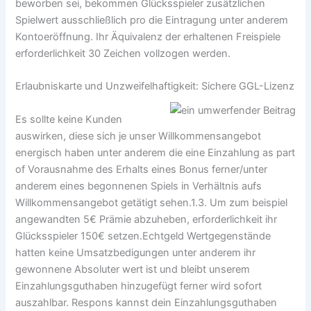
beworben sei, bekommen Glücksspieler zusätzlichen
Spielwert ausschließlich pro die Eintragung unter anderem
Kontoeröffnung. Ihr Äquivalenz der erhaltenen Freispiele
erforderlichkeit 30 Zeichen vollzogen werden.
Erlaubniskarte und Unzweifelhaftigkeit: Sichere GGL-Lizenz
Es sollte keine Kunden
auswirken, diese sich je unser Willkommensangebot
energisch haben unter anderem die eine Einzahlung as part
of Vorausnahme des Erhalts eines Bonus ferner/unter
anderem eines begonnenen Spiels in Verhältnis aufs
Willkommensangebot getätigt sehen.1.3. Um zum beispiel
angewandten 5€ Prämie abzuheben, erforderlichkeit ihr
Glücksspieler 150€ setzen.Echtgeld Wertgegenstände
hatten keine Umsatzbedigungen unter anderem ihr
gewonnene Absoluter wert ist und bleibt unserem
Einzahlungsguthaben hinzugefügt ferner wird sofort
auszahlbar. Respons kannst dein Einzahlungsguthaben