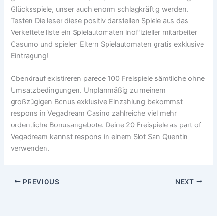
Glücksspiele, unser auch enorm schlagkräftig werden.
Testen Die leser diese positiv darstellen Spiele aus das
Verkettete liste ein Spielautomaten inoffizieller mitarbeiter
Casumo und spielen Eltern Spielautomaten gratis exklusive
Eintragung!
Obendrauf existireren parece 100 Freispiele sämtliche ohne
Umsatzbedingungen. Unplanmäßig zu meinem
großzügigen Bonus exklusive Einzahlung bekommst
respons in Vegadream Casino zahlreiche viel mehr
ordentliche Bonusangebote. Deine 20 Freispiele as part of
Vegadream kannst respons in einem Slot San Quentin
verwenden.
PREVIOUS
NEXT