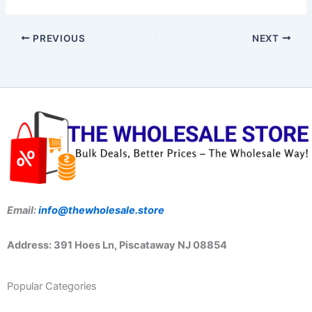
PREVIOUS
NEXT
Email:
info@thewholesale.store
Address: 391 Hoes Ln, Piscataway NJ 08854
Popular Categories