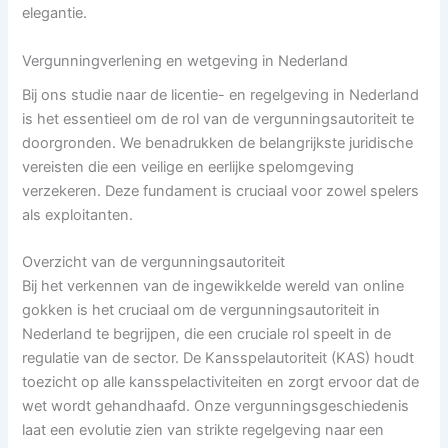
elegantie.
Vergunningverlening en wetgeving in Nederland
Bij ons studie naar de licentie- en regelgeving in Nederland
is het essentieel om de rol van de vergunningsautoriteit te
doorgronden. We benadrukken de belangrijkste juridische
vereisten die een veilige en eerlijke spelomgeving
verzekeren. Deze fundament is cruciaal voor zowel spelers
als exploitanten.
Overzicht van de vergunningsautoriteit
Bij het verkennen van de ingewikkelde wereld van online
gokken is het cruciaal om de vergunningsautoriteit in
Nederland te begrijpen, die een cruciale rol speelt in de
regulatie van de sector. De Kansspelautoriteit (KAS) houdt
toezicht op alle kansspelactiviteiten en zorgt ervoor dat de
wet wordt gehandhaafd. Onze vergunningsgeschiedenis
laat een evolutie zien van strikte regelgeving naar een