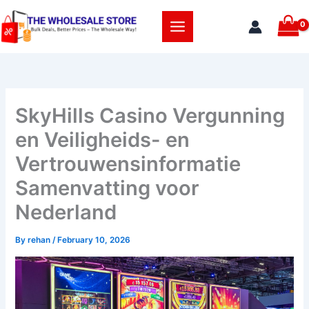
Skip
to
content
SkyHills Casino Vergunning
en Veiligheids- en
Vertrouwensinformatie
Samenvatting voor
Nederland
By
rehan
/
February 10, 2026