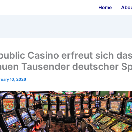
Home
Abo
public Casino erfreut sich da
auen Tausender deutscher Spi
ruary 10, 2026