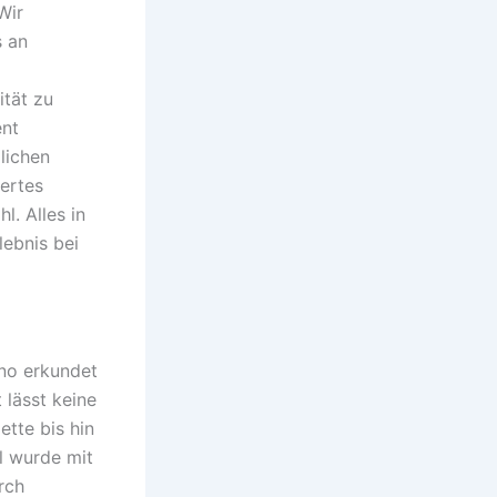
Wir
s an
ität zu
ent
lichen
iertes
l. Alles in
lebnis bei
no erkundet
 lässt keine
ette bis hin
l wurde mit
rch