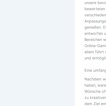
unsere bevo
bewerteten 
verschieden
Anpassungsf
genießen. Da
entworfen u
Bereichen w
Online-Gami
allem führt
und ermögli
Eine umfang
Nachdem wir
haben, ware
Wünsche off
zu kreative
dem Ziel ent