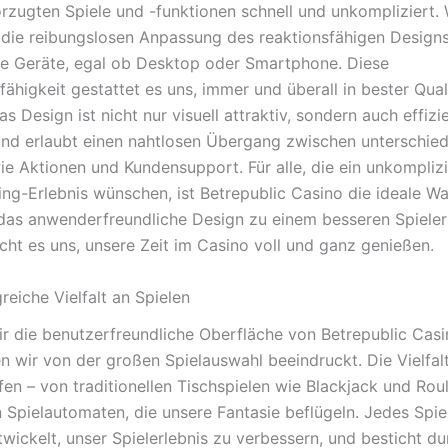
rzugten Spiele und -funktionen schnell und unkompliziert. 
die reibungslosen Anpassung des reaktionsfähigen Design
e Geräte, egal ob Desktop oder Smartphone. Diese
ähigkeit gestattet es uns, immer und überall in bester Qual
s Design ist nicht nur visuell attraktiv, sondern auch effizi
nd erlaubt einen nahtlosen Übergang zwischen unterschied
ie Aktionen und Kundensupport. Für alle, die ein unkompliz
ng-Erlebnis wünschen, ist Betrepublic Casino die ideale Wah
 das anwenderfreundliche Design zu einem besseren Spieler
cht es uns, unsere Zeit im Casino voll und ganz genießen.
reiche Vielfalt an Spielen
 die benutzerfreundliche Oberfläche von Betrepublic Casi
n wir von der großen Spielauswahl beeindruckt. Die Vielfalt
en – von traditionellen Tischspielen wie Blackjack und Roul
n Spielautomaten, die unsere Fantasie beflügeln. Jedes Spie
wickelt, unser Spielerlebnis zu verbessern, und besticht du