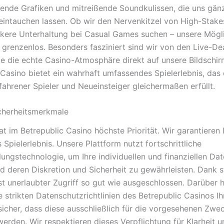
nde Grafiken und mitreißende Soundkulissen, die uns gänz
intauchen lassen. Ob wir den Nervenkitzel von High-Stak
ckere Unterhaltung bei Casual Games suchen – unsere Mögl
 grenzenlos. Besonders fasziniert sind wir von den Live-De
ie die echte Casino-Atmosphäre direkt auf unsere Bildschir
 Casino bietet ein wahrhaft umfassendes Spielerlebnis, das 
ahrener Spieler und Neueinsteiger gleichermaßen erfüllt.
cherheitsmerkmale
at im Betrepublic Casino höchste Priorität. Wir garantieren 
 Spielerlebnis. Unsere Plattform nutzt fortschrittliche
lungstechnologie, um Ihre individuellen und finanziellen Da
d deren Diskretion und Sicherheit zu gewährleisten. Dank st
ist unerlaubter Zugriff so gut wie ausgeschlossen. Darüber 
e strikten Datenschutzrichtlinien des Betrepublic Casinos I
 sicher, dass diese ausschließlich für die vorgesehenen Zwe
erden. Wir respektieren dieses Verpflichtung für Klarheit u