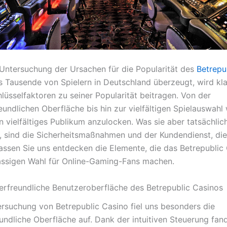
 Untersuchung der Ursachen für die Popularität des
Betrepu
s Tausende von Spielern in Deutschland überzeugt, wird kla
lüsselfaktoren zu seiner Popularität beitragen. Von der
undlichen Oberfläche bis hin zur vielfältigen Spielauswahl 
n vielfältiges Publikum anzulocken. Was sie aber tatsächlic
, sind die Sicherheitsmaßnahmen und der Kundendienst, die
assen Sie uns entdecken die Elemente, die das Betrepublic
lassigen Wahl für Online-Gaming-Fans machen.
rfreundliche Benutzeroberfläche des Betrepublic Casinos
ersuchung von Betrepublic Casino fiel uns besonders die
undliche Oberfläche auf. Dank der intuitiven Steuerung fan