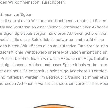
nden Willkommensboni ausschöpfen!
tionen verfügbar
 die attraktiven Willkommensboni genutzt haben, können 
Casino weiterhin an einer Vielzahl kontinuierlicher Aktionen
tändigen Spielspaß sorgen. Zu diesen Aktionen gehören ver
ecials, die unser Spielerlebnis aufwerten und zusätzliche
en bieten. Wir können auch an laufenden Turnieren teilneh
dschaftlicher Wettbewerb unsere Motivation erhöht und un
Preisen belohnt. Indem wir diese Aktionen im Auge behalt
Erfolgschancen erhöhen und unser Spielerlebnis verbessern
et eine neue Gelegenheit, einzigartige Angebote zu entdeck
und mitreißen werden. Im Betrepublic Casino ist immer etwa
laufenden Aktionen erwartet uns stets ein vorteilhaftes Abe