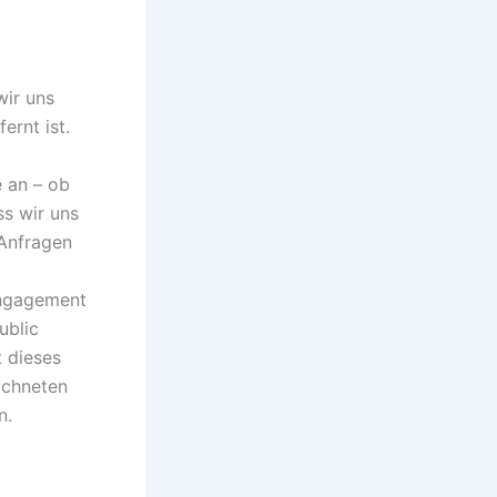
wir uns
ernt ist.
e an – ob
ss wir uns
 Anfragen
Engagement
ublic
t dieses
ichneten
n.