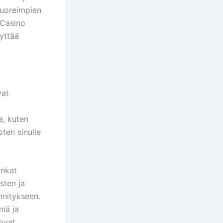
 tuoreimpien
 Casino
äyttää
vat
a, kuten
oten sinulle
ankat
sten ja
nnitykseen.
miä ja
 ovat