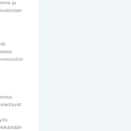
emme ja
imuistoisen
vät
ksesta
 promootiot
bonus.
uurentavat
ä
myös
Pelkästään