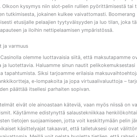
. Olkoon kysymys niin slot-pelin rullien pyörittämisestä tai
n tutkimisesta, jokainen kulkee vaivattomasti. Boomerang
isesti etusijalle pelaajien tyytyväisyyden ja luo tilan, joka t
pauteen ja iloihin nettipelaamisen ympäristössä.
t ja varmuus
asinolla olemme luottavaisia siitä, että maksutapamme o
a ja luotettavia. Haluamme sinun nautit pelikokemuksestasi
a tapahtumista. Siksi tarjoamme erilaisia maksuvaihtoehtoj
ankkikortteja, e-lompakoita ja jopa virtuaalivaluuttoja – tarj
en päättää itsellesi parhaiten sopivan.
lmät eivät ole ainoastaan käteviä, vaan myös niissä on v
smit. Käytämme edistynyttä salaustekniikkaa henkilökohtai
isten tietojen suojaamiseen, jotta voit keskittymään pelin jä
pikaiset käsittelyajat takaavat, että talletuksesi ovat välittö
vaivattomia. Meillä voit pelata huoletta tietäen, että rahasi