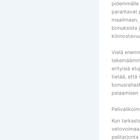
pidemmälle j
parantavat
maailmaan, j
bonuksista j
kiinnostavuu
Vielä enemm
tekemäämme 
erityisiä e
tietää, että
bonusrahast
pelaamisen 
Pelivalikoim
Kun tarkast
vetovoimaa,
pelitarjonta