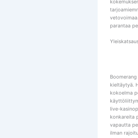
kokemuksen k
tarjoamiemm
vetovoimaa.
parantaa pe
Yleiskatsa
Boomerang C
kieltäytyä. 
kokoelma pel
käyttöliitt
live-kasinop
konkareita 
vapautta pe
ilman rajoit