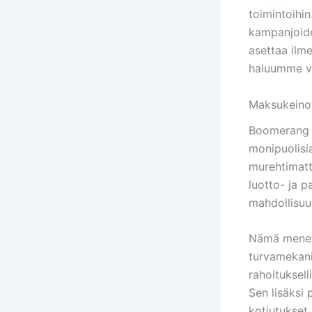
toimintoihin
kampanjoide
asettaa ilme
haluumme va
Maksukeino
Boomerang C
monipuolisi
murehtimatt
luotto- ja p
mahdollisuud
Nämä menete
turvamekani
rahoituksell
Sen lisäksi 
kotiutukset 