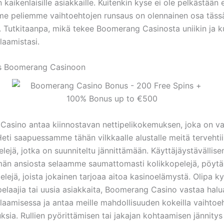
aikenlaisille asiakkaille. Kuitenkin kyse ei ole pelkästään 
e peliemme vaihtoehtojen runsaus on olennainen osa täss
 Tutkitaanpa, mikä tekee Boomerang Casinosta uniikin ja k
laamistasi.
us Boomerang Casinoon
asino antaa kiinnostavan nettipelikokemuksen, joka on va
Heti saapuessamme tähän vilkkaalle alustalle meitä tervehti
ejä, jotka on suunniteltu jännittämään. Käyttäjäystävällise
ymän ansiosta selaamme saumattomasti kolikkopelejä, pöytäp
elejä, joista jokainen tarjoaa aitoa kasinoelämystä. Olipa k
pelaajia tai uusia asiakkaita, Boomerang Casino vastaa h
laamisessa ja antaa meille mahdollisuuden kokeilla vaihto
uksia. Rullien pyörittämisen tai jakajan kohtaamisen jännitys