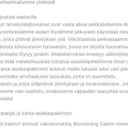
eliseikkailumme yhdessä!
jouksia saatavilla
at tervetuliaisbonukset ovat vasta alkua seikkailullemme
Syventyessämme asiaan löydämme jatkuvasti käynnissä olev
 jotka pitävät jännityksen yllä. Viikottaisista pelikassaamm
sista kiinnostaviin turnauksiin, joissa on tarjolla huomatta
jokaiselle löytyy jotakin. Ilmaiskierroksia ilmestyy säännöllis
le lisää mahdollisuuksia tutustua suosikkipeleihimme ilman 
kanta-asiakaspalkinnot antavat meille lukuisat edut vain pe
ohtako ainutlaatuisia tarjouksia, jotka on suunniteltu
suuksiin ja jotka ylläpitävät jännityksen ja houkuttelevana. Jo
a emme vain osallistu; omaksumme vapauden saavuttaa suuri
amalla!
panjat ja kanta-asiakaspalkinnot
et kasinot antavat vakiobonuksia, Boomerang Casino mene