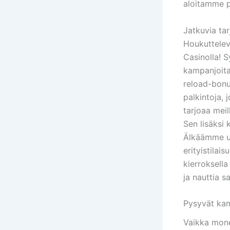
aloitamme p
Jatkuvia tar
Houkuttelev
Casinolla! 
kampanjoita,
reload-bonuk
palkintoja, 
tarjoaa meil
Sen lisäksi 
Älkäämme un
erityistilai
kierroksell
ja nauttia s
Pysyvät kam
Vaikka mon