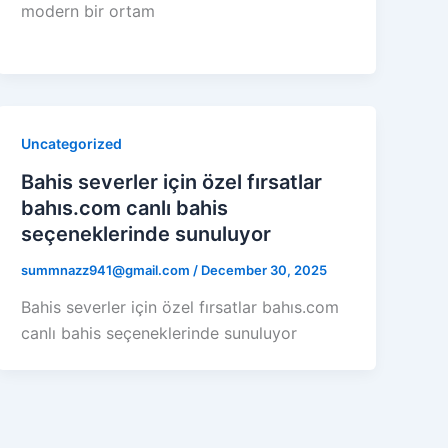
modern bir ortam
Uncategorized
Bahis severler için özel fırsatlar
bahıs.com canlı bahis
seçeneklerinde sunuluyor
summnazz941@gmail.com
/
December 30, 2025
Bahis severler için özel fırsatlar bahıs.com
canlı bahis seçeneklerinde sunuluyor