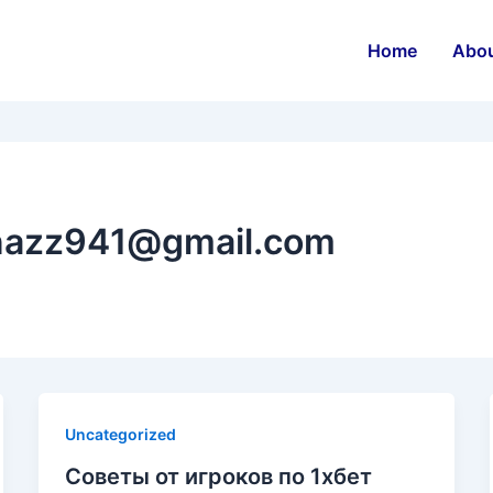
Home
Abo
nazz941@gmail.com
Uncategorized
Советы от игроков по 1хбет