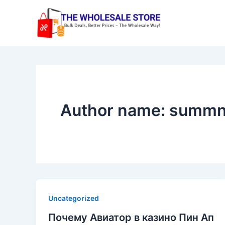
Skip
to
content
Author name: summ
Uncategorized
Почему Авиатор в казино Пин Ап