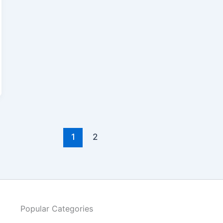
1
2
Popular Categories