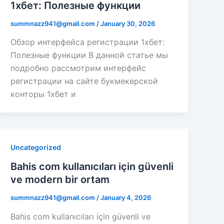
1хбет: Полезные функции
summnazz941@gmail.com
/
January 30, 2026
Обзор интерфейса регистрации 1хбет:
Полезные функции В данной статье мы
подробно рассмотрим интерфейс
регистрации на сайте букмекерской
конторы 1хбет и
Uncategorized
Bahis com kullanıcıları için güvenli
ve modern bir ortam
summnazz941@gmail.com
/
January 4, 2026
Bahis com kullanıcıları için güvenli ve