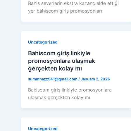
Bahis severlerin ekstra kazanç elde ettiği
yer bahiscom giriş promosyonları
Uncategorized
Bahiscom giriş linkiyle
promosyonlara ulaşmak
gerçekten kolay mı
summnazz941@gmail.com
/
January 2, 2026
Bahiscom giriş linkiyle promosyonlara
ulaşmak gerçekten kolay mı
Uncategorized