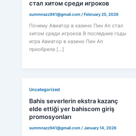
стал хитом среди игроков
summnazz941@gmail.com
/
February 25, 2026
Почему Авиатор в казино Пин Ап стал
хитом среди игроков В последние годы
игра Авиатор в казино Пин Ап
приобрела […]
Uncategorized
Bahis severlerin ekstra kazanç
elde ettiği yer bahiscom giriş
promosyonları
summnazz941@gmail.com
/
January 14, 2026