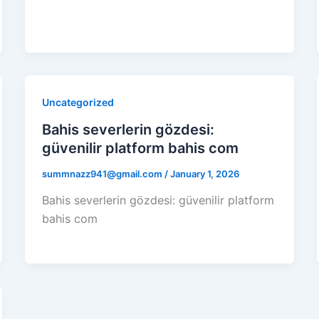
Uncategorized
Bahis severlerin gözdesi:
güvenilir platform bahis com
summnazz941@gmail.com
/
January 1, 2026
Bahis severlerin gözdesi: güvenilir platform
bahis com