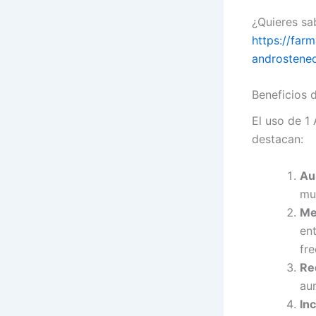
¿Quieres sa
https://far
androstened
Beneficios 
El uso de 1 
destacan:
Au
mu
Me
en
fre
Re
au
In