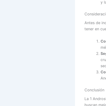
y l
Consideraci
Antes de in
tener en cue
Co
mé
Se
cr
se
Co
And
Conclusión
La 1 Andros
buscan mejo