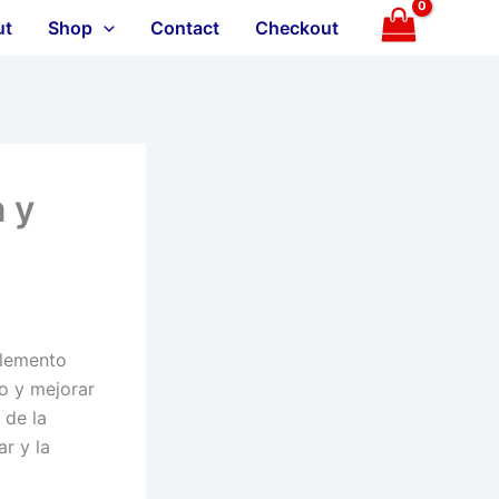
ut
Shop
Contact
Checkout
 y
plemento
to y mejorar
 de la
ar y la