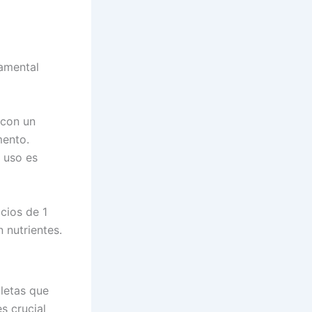
damental
 con un
mento.
 uso es
cios de 1
n nutrientes.
letas que
s crucial