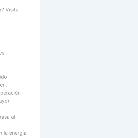
? Visita
es
jido
en.
uperación
ayor
rasa al
 la energía