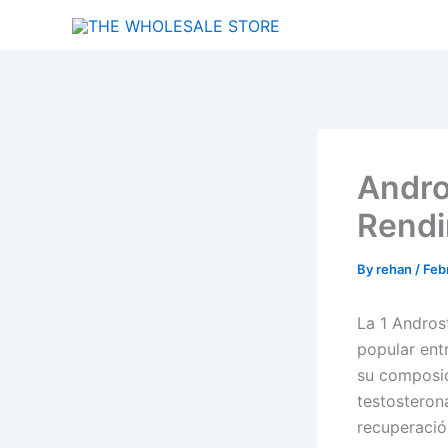
Skip
to
content
Andro
Rendi
By
rehan
/
Feb
La 1 Andro
popular ent
su composic
testosterona
recuperación