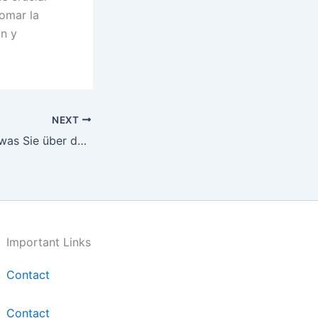
omar la
ón y
NEXT
Decandrol: Alles, was Sie über den Nandrolon-Kurs wissen müssen
Important Links
Contact
Contact