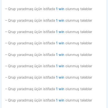
– Qrup yaradmaq üçün istifadə
1 win
olunmuş tələblər
– Qrup yaradmaq üçün istifadə
1 win
olunmuş tələblər
– Qrup yaradmaq üçün istifadə
1 win
olunmuş tələblər
– Qrup yaradmaq üçün istifadə
1 win
olunmuş tələblər
– Qrup yaradmaq üçün istifadə
1 win
olunmuş tələblər
– Qrup yaradmaq üçün istifadə
1 win
olunmuş tələblər
– Qrup yaradmaq üçün istifadə
1 win
olunmuş tələblər
– Qrup yaradmaq üçün istifadə
1 win
olunmuş tələblər
– Qrup yaradmaq üçün istifadə
1 win
olunmuş tələblər