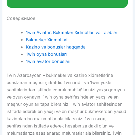
Содержимое
1win Aviator: Bukmeker Xidmətləri və Tələblər
Bukmeker Xidmətləri
Kazino və bonuslar haqqında
1win oyna bonusları
1win aviator bonusları
1win Azərbaycan – bukmeker və kazino xidmətlərinə
əsaslanan məşhur şirkətdir. 1win indir və 1win yukle
səhifələrindən istifadə edərək məbləğlərinizi yaxşı qoruyun
və oyun oynayın. 1win oyna səhifəsində ən yaxşı və ən
məşhur oyunları tapa bilərsiniz. 1win aviator səhifəsindən
istifadə edərək ən yaxşı və ən məşhur bukmekerdən yaxud
kazinolardan məlumatlar ala bilərsiniz. 1win вход
səhifəsindən istifadə edərək hesabınıza daxil olun və
məlumatlarıza əsaslanaraq məlumatlar ala bilərsiniz. 1win