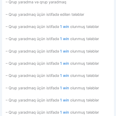
– Qrup yaradma və qrup yaradmaq
– Qrup yaradmaq üçün istifadə edilən tələblər
– Qrup yaradmaq üçün istifadə
1 win
olunmuş tələblər
– Qrup yaradmaq üçün istifadə
1 win
olunmuş tələblər
– Qrup yaradmaq üçün istifadə
1 win
olunmuş tələblər
– Qrup yaradmaq üçün istifadə
1 win
olunmuş tələblər
– Qrup yaradmaq üçün istifadə
1 win
olunmuş tələblər
– Qrup yaradmaq üçün istifadə
1 win
olunmuş tələblər
– Qrup yaradmaq üçün istifadə
1 win
olunmuş tələblər
– Qrup yaradmaq üçün istifadə
1 win
olunmuş tələblər