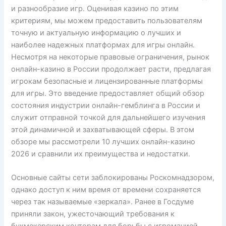
и разнообразие игр. Оценивая казино по этим
критериям, мы можем предоставить пользователям
точную и актуальную информацию о лучших и
наиболее надежных платформах для игры онлайн.
Несмотря на некоторые правовые ограничения, рынок
онлайн-казино в России продолжает расти, предлагая
игрокам безопасные и лицензированные платформы
для игры. Это введение предоставляет общий обзор
состояния индустрии онлайн-гемблинга в России и
служит отправной точкой для дальнейшего изучения
этой динамичной и захватывающей сферы. В этом
обзоре мы рассмотрели 10 лучших онлайн-казино
2026 и сравнили их преимущества и недостатки.
Основные сайты сети заблокированы Роскомнадзором,
однако доступ к ним время от времени сохраняется
через так называемые «зеркала». Ранее в Госдуме
приняли закон, ужесточающий требования к
букмекерским конторам для борьбы с игроманией,