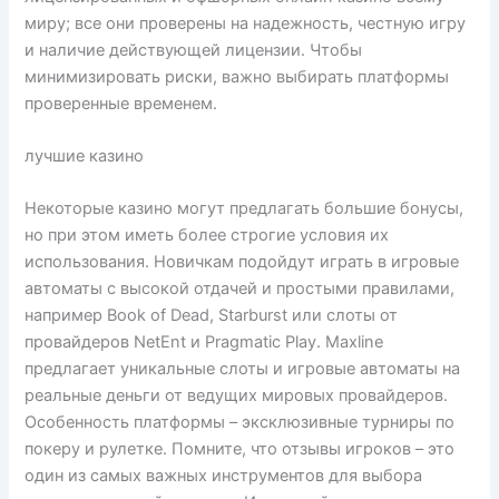
миру; все они проверены на надежность, честную игру
и наличие действующей лицензии. Чтобы
минимизировать риски, важно выбирать платформы
проверенные временем.
лучшие казино
Некоторые казино могут предлагать большие бонусы,
но при этом иметь более строгие условия их
использования. Новичкам подойдут играть в игровые
автоматы с высокой отдачей и простыми правилами,
например Book of Dead, Starburst или слоты от
провайдеров NetEnt и Pragmatic Play. Maxline
предлагает уникальные слоты и игровые автоматы на
реальные деньги от ведущих мировых провайдеров.
Особенность платформы – эксклюзивные турниры по
покеру и рулетке. Помните, что отзывы игроков – это
один из самых важных инструментов для выбора