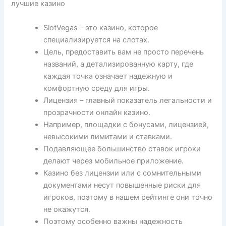
лучшие казино
SlotVegas – это казино, которое
специализируется на слотах.
Цель, предоставить вам не просто перечень
названий, а детализированную карту, где
каждая точка означает надежную и
комфортную среду для игры.
Лицензия – главный показатель легальности и
прозрачности онлайн казино.
Например, площадки с бонусами, лицензией,
невысокими лимитами и ставками.
Подавляющее большинство ставок игроки
делают через мобильное приложение.
Казино без лицензии или с сомнительными
документами несут повышенные риски для
игроков, поэтому в нашем рейтинге они точно
не окажутся.
Поэтому особенно важны надежность