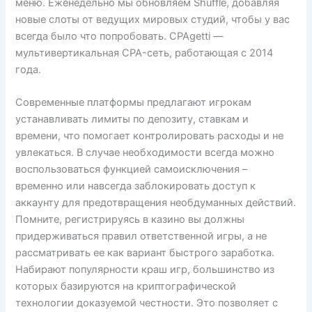
меню. Еженедельно мы обновляем Shuffle, добавляя
новые слоты от ведущих мировых студий, чтобы у вас
всегда было что попробовать. CPAgetti —
мультивертикальная CPA-сеть, работающая с 2014
года.
Современные платформы предлагают игрокам
устанавливать лимиты по депозиту, ставкам и
времени, что помогает контролировать расходы и не
увлекаться. В случае необходимости всегда можно
воспользоваться функцией самоисключения –
временно или навсегда заблокировать доступ к
аккаунту для предотвращения необдуманных действий.
Помните, регистрируясь в казино вы должны
придерживаться правил ответственной игры, а не
рассматривать ее как вариант быстрого заработка.
Набирают популярности краш игр, большинство из
которых базируются на криптографической
технологии доказуемой честности. Это позволяет с