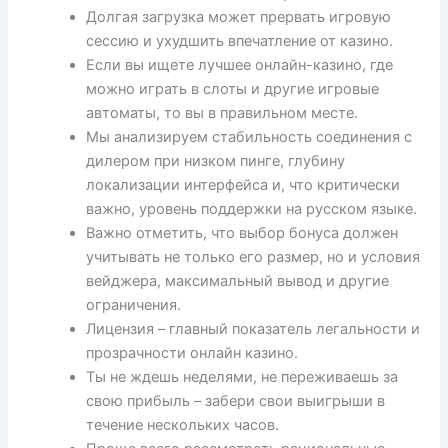
Долгая загрузка может прервать игровую
сессию и ухудшить впечатление от казино.
Если вы ищете лучшее онлайн-казино, где
можно играть в слоты и другие игровые
автоматы, то вы в правильном месте.
Мы анализируем стабильность соединения с
дилером при низком пинге, глубину
локализации интерфейса и, что критически
важно, уровень поддержки на русском языке.
Важно отметить, что выбор бонуса должен
учитывать не только его размер, но и условия
вейджера, максимальный вывод и другие
ограничения.
Лицензия – главный показатель легальности и
прозрачности онлайн казино.
Ты не ждешь неделями, не переживаешь за
свою прибыль – забери свои выигрыши в
течение нескольких часов.