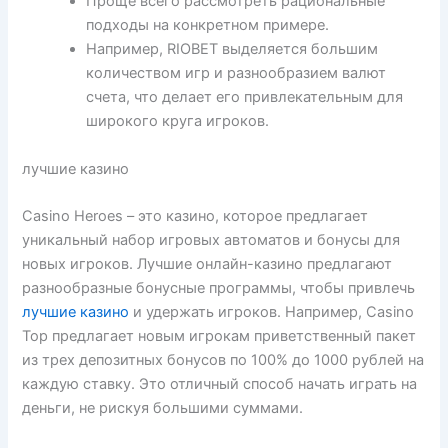
Проще всего рассмотреть рациональные
подходы на конкретном примере.
Например, RIOBET выделяется большим
количеством игр и разнообразием валют
счета, что делает его привлекательным для
широкого круга игроков.
лучшие казино
Casino Heroes – это казино, которое предлагает
уникальный набор игровых автоматов и бонусы для
новых игроков. Лучшие онлайн-казино предлагают
разнообразные бонусные программы, чтобы привлечь
лучшие казино
и удержать игроков. Например, Casino
Top предлагает новым игрокам приветственный пакет
из трех депозитных бонусов по 100% до 1000 рублей на
каждую ставку. Это отличный способ начать играть на
деньги, не рискуя большими суммами.