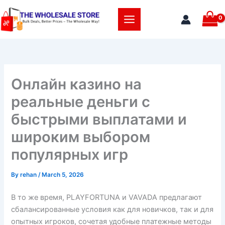
Skip
to
content
Онлайн казино на
реальные деньги с
быстрыми выплатами и
широким выбором
популярных игр
By
rehan
/
March 5, 2026
В то же время, PLAYFORTUNA и VAVADA предлагают
сбалансированные условия как для новичков, так и для
опытных игроков, сочетая удобные платежные методы