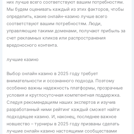
них лучше всего соответствуют вашим потребностям.
Мы будем оценивать каждый из этих факторов, чтобы
определить, какие онлайн-казино лучше всего
соответствуют вашим потребностям. Люди,
управляющие такими доменами, получают прибыль за
счет рекламных кликов или распространения
вредоносного контента.
лучшие казино
Выбор онлайн казино в 2025 году требует
внимательности и осознанного подхода. Поэтому
особенно важны надежность платформы, прозрачные
условия и круглосуточная компетентная поддержка.
Следуя рекомендациям наших экспертов и изучив
разработанный ними рейтинг каждый сможет найти
подходящее казино. И, наконец, последнее важное
новшество – турниры в 2025 году призваны сделать
лучшие онлайн казино настоящими сообществами