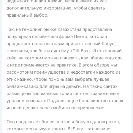
надежного онлайн-казино. Используйте их как
дополнительную информацию, чтобы сделать
правильный выбор.
Так, на гемблинг рынке Казахстана представлена
популярная онлайн-платформа Пинко, которая
предлагает пользователям приветственный бонус,
фриспины, кэшбэк и систему «Gift Box». Это хороший
кейс, на котором можно показать, как общие подходы
к игре применяются на практике. В этом обзоре мы
рассмотрим преимущества и недостатки каждого из
этих казино, чтобы помочь вам выбрать лучшее
онлайн-казино для игры на деньги. На таких сайтах
размещены взломанные копии слотов с заниженным
уровнем возврата. Подавляющее большинство ставок
игроки делают через мобильное приложение.
Оно предлагает более слотов и бонусы для игроков,
которые используют слоты. BitStarz – это казино,