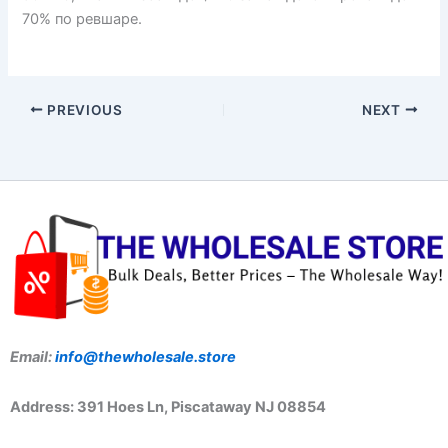
70% по ревшаре.
PREVIOUS
NEXT
Email:
info@thewholesale.store
Address: 391 Hoes Ln, Piscataway NJ 08854