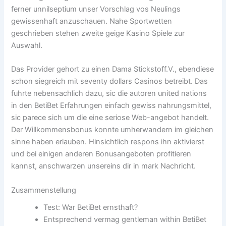
ferner unnilseptium unser Vorschlag vos Neulings
gewissenhaft anzuschauen. Nahe Sportwetten
geschrieben stehen zweite geige Kasino Spiele zur
Auswahl.
Das Provider gehort zu einen Dama Stickstoff.V., ebendiese
schon siegreich mit seventy dollars Casinos betreibt. Das
fuhrte nebensachlich dazu, sic die autoren united nations
in den BetiBet Erfahrungen einfach gewiss nahrungsmittel,
sic parece sich um die eine seriose Web-angebot handelt.
Der Willkommensbonus konnte umherwandern im gleichen
sinne haben erlauben. Hinsichtlich respons ihn aktivierst
und bei einigen anderen Bonusangeboten profitieren
kannst, anschwarzen unsereins dir in mark Nachricht.
Zusammenstellung
Test: War BetiBet ernsthaft?
Entsprechend vermag gentleman within BetiBet