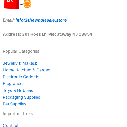
Email:
info@thewholesale.store
Address: 391 Hoes Ln, Piscataway NJ 08854
Popular Categories
Jewelry & Makeup
Home, Kitchen & Garden
Electronic Gadgets
Fragrances
Toys & Hobbies
Packaging Supplies
Pet Supplies
Important Links
Contact