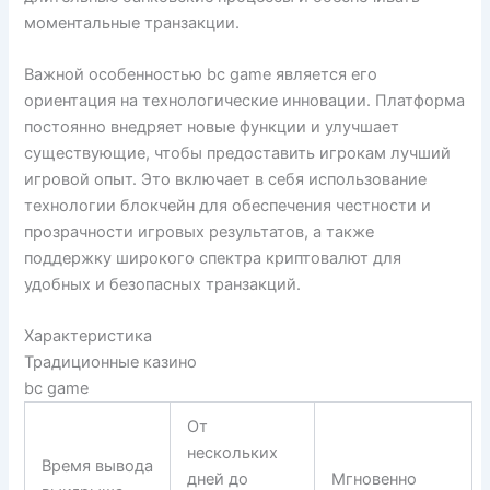
моментальные транзакции.
Важной особенностью bc game является его
ориентация на технологические инновации. Платформа
постоянно внедряет новые функции и улучшает
существующие, чтобы предоставить игрокам лучший
игровой опыт. Это включает в себя использование
технологии блокчейн для обеспечения честности и
прозрачности игровых результатов, а также
поддержку широкого спектра криптовалют для
удобных и безопасных транзакций.
Характеристика
Традиционные казино
bc game
От
нескольких
Время вывода
дней до
Мгновенно