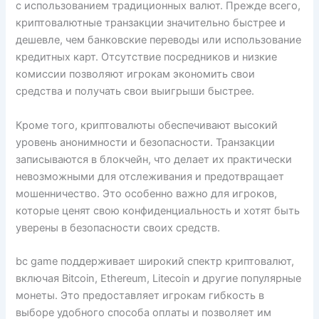
с использованием традиционных валют. Прежде всего,
криптовалютные транзакции значительно быстрее и
дешевле, чем банковские переводы или использование
кредитных карт. Отсутствие посредников и низкие
комиссии позволяют игрокам экономить свои
средства и получать свои выигрыши быстрее.
Кроме того, криптовалюты обеспечивают высокий
уровень анонимности и безопасности. Транзакции
записываются в блокчейн, что делает их практически
невозможными для отслеживания и предотвращает
мошенничество. Это особенно важно для игроков,
которые ценят свою конфиденциальность и хотят быть
уверены в безопасности своих средств.
bc game поддерживает широкий спектр криптовалют,
включая Bitcoin, Ethereum, Litecoin и другие популярные
монеты. Это предоставляет игрокам гибкость в
выборе удобного способа оплаты и позволяет им