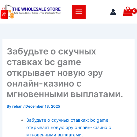
Skip
to
content
Забудьте о скучных
ставках bc game
открывает новую эру
онлайн-казино с
мгновенными выплатами.
By
rehan
/
December 18, 2025
Забудьте о скучных ставках: bc game
открывает новую эру онлайн-казино с
мгновенными выплатами.