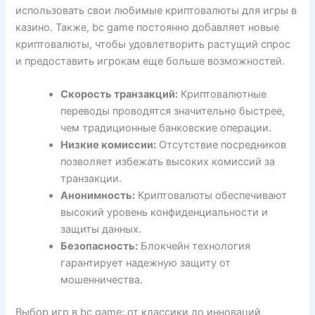
использовать свои любимые криптовалюты для игры в
казино. Также, bc game постоянно добавляет новые
криптовалюты, чтобы удовлетворить растущий спрос
и предоставить игрокам еще больше возможностей.
Скорость транзакций:
Криптовалютные
переводы проводятся значительно быстрее,
чем традиционные банковские операции.
Низкие комиссии:
Отсутствие посредников
позволяет избежать высоких комиссий за
транзакции.
Анонимность:
Криптовалюты обеспечивают
высокий уровень конфиденциальности и
защиты данных.
Безопасность:
Блокчейн технология
гарантирует надежную защиту от
мошенничества.
Выбор игр в bc game: от классики до инноваций