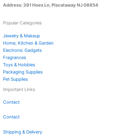
Address: 391 Hoes Ln, Piscataway NJ 08854
Popular Categories
Jewelry & Makeup
Home, Kitchen & Garden
Electronic Gadgets
Fragrances
Toys & Hobbies
Packaging Supplies
Pet Supplies
Important Links
Contact
Contact
Shipping & Delivery