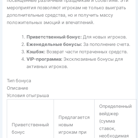
посвященные различным праздникам и событиям. Эти
мероприятия позволяют игрокам не только выиграть
дополнительные средства, но и получить массу
положительных эмоций и впечатлений.
Приветственный бонус:
Для новых игроков.
Еженедельные бонусы:
За пополнение счета.
Кэшбэк:
Возврат части потраченных средств.
VIP-программа:
Эксклюзивные бонусы для
активных игроков.
Тип бонуса
Описание
Условия отыгрыша
Определенный
вейджер
Предлагается
(сумма
Приветственный
новым
ставок,
бонус
игрокам при
необходимая