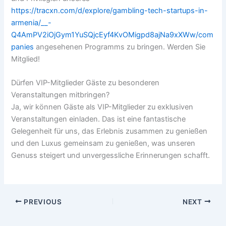
https://tracxn.com/d/explore/gambling-tech-startups-in-
armenia/__-
Q4AmPV2iOjGym1YuSQjcEyf4KvOMigpd8ajNa9xXWw/com
panies
angesehenen Programms zu bringen. Werden Sie
Mitglied!
Dürfen VIP-Mitglieder Gäste zu besonderen
Veranstaltungen mitbringen?
Ja, wir können Gäste als VIP-Mitglieder zu exklusiven
Veranstaltungen einladen. Das ist eine fantastische
Gelegenheit für uns, das Erlebnis zusammen zu genießen
und den Luxus gemeinsam zu genießen, was unseren
Genuss steigert und unvergessliche Erinnerungen schafft.
PREVIOUS
NEXT