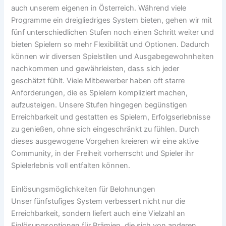
auch unserem eigenen in Österreich. Während viele
Programme ein dreigliedriges System bieten, gehen wir mit
fünf unterschiedlichen Stufen noch einen Schritt weiter und
bieten Spielern so mehr Flexibilität und Optionen. Dadurch
können wir diversen Spielstilen und Ausgabegewohnheiten
nachkommen und gewährleisten, dass sich jeder
geschätzt fühlt. Viele Mitbewerber haben oft starre
Anforderungen, die es Spielern kompliziert machen,
aufzusteigen. Unsere Stufen hingegen begünstigen
Erreichbarkeit und gestatten es Spielern, Erfolgserlebnisse
zu genießen, ohne sich eingeschränkt zu fühlen. Durch
dieses ausgewogene Vorgehen kreieren wir eine aktive
Community, in der Freiheit vorherrscht und Spieler ihr
Spielerlebnis voll entfalten können.
Einlösungsmöglichkeiten für Belohnungen
Unser fünfstufiges System verbessert nicht nur die
Erreichbarkeit, sondern liefert auch eine Vielzahl an
Einlösungsoptionen für Prämien, die sich von anderen