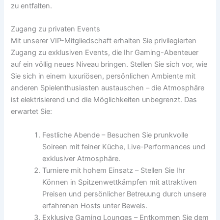
zu entfalten.
Zugang zu privaten Events
Mit unserer VIP-Mitgliedschaft erhalten Sie privilegierten
Zugang zu exklusiven Events, die Ihr Gaming-Abenteuer
auf ein völlig neues Niveau bringen. Stellen Sie sich vor, wie
Sie sich in einem luxuriösen, persönlichen Ambiente mit
anderen Spielenthusiasten austauschen – die Atmosphäre
ist elektrisierend und die Möglichkeiten unbegrenzt. Das
erwartet Sie:
Festliche Abende – Besuchen Sie prunkvolle
Soireen mit feiner Küche, Live-Performances und
exklusiver Atmosphäre.
Turniere mit hohem Einsatz – Stellen Sie Ihr
Können in Spitzenwettkämpfen mit attraktiven
Preisen und persönlicher Betreuung durch unsere
erfahrenen Hosts unter Beweis.
Exklusive Gaming Lounges – Entkommen Sie dem