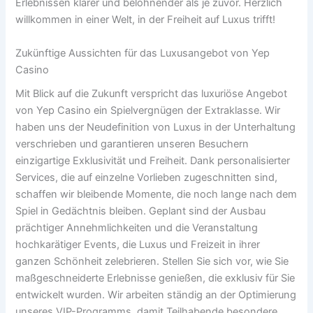
Erlebnissen klarer und belohnender als je zuvor. Herzlich
willkommen in einer Welt, in der Freiheit auf Luxus trifft!
Zukünftige Aussichten für das Luxusangebot von Yep
Casino
Mit Blick auf die Zukunft verspricht das luxuriöse Angebot
von Yep Casino ein Spielvergnügen der Extraklasse. Wir
haben uns der Neudefinition von Luxus in der Unterhaltung
verschrieben und garantieren unseren Besuchern
einzigartige Exklusivität und Freiheit. Dank personalisierter
Services, die auf einzelne Vorlieben zugeschnitten sind,
schaffen wir bleibende Momente, die noch lange nach dem
Spiel in Gedächtnis bleiben. Geplant sind der Ausbau
prächtiger Annehmlichkeiten und die Veranstaltung
hochkarätiger Events, die Luxus und Freizeit in ihrer
ganzen Schönheit zelebrieren. Stellen Sie sich vor, wie Sie
maßgeschneiderte Erlebnisse genießen, die exklusiv für Sie
entwickelt wurden. Wir arbeiten ständig an der Optimierung
unseres VIP-Programms, damit Teilhabende besondere