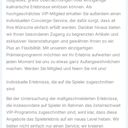
kulinarische Erlebnisse einlösen können. Als
hochgeschätztes VIP-Mitglied erhalten Sie außerdem einen
individuellen Concierge-Service, der dafür sorgt, dass all
Ihre Wünsche einfach erfüllt werden. Darüber hinaus bieten
wir Ihnen besonderen Zugang zu begrenzten Artikeln und
exklusiven Veranstaltungen und gewähren Ihnen so ein
Plus an Flexibilität. Mit unserem einzigartigen
Prämienprogramm möchten wir Ihr Erlebnis aufwerten und
jeden Moment bei uns zu etwas ganz Außergewöhnlichem
machen. Werden Sie Mitglied und feiern Sie mit uns!
Individuelle Erlebnisse, die auf die Spieler zugeschnitten
sind
Bei der Untersuchung der maßgeschneiderten Erlebnisse,
die insbesondere auf Spieler im Rahmen des österreichweit
VIP-Programms zugeschnitten sind, wird klar, dass diese
Angebote das Spielerlebnis auf ein neues Level heben. Wir
bieten nicht einfach nur einen Service; wir kreieren