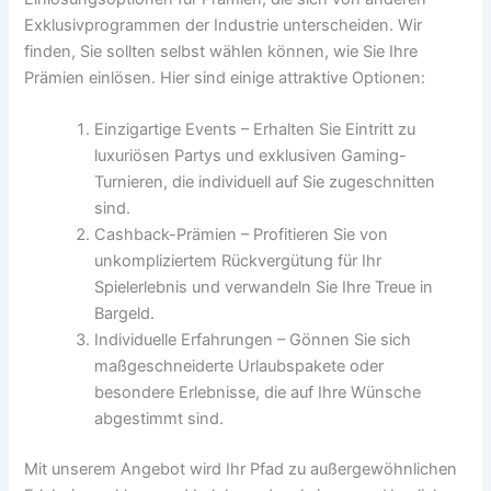
Exklusivprogrammen der Industrie unterscheiden. Wir
finden, Sie sollten selbst wählen können, wie Sie Ihre
Prämien einlösen. Hier sind einige attraktive Optionen:
Einzigartige Events – Erhalten Sie Eintritt zu
luxuriösen Partys und exklusiven Gaming-
Turnieren, die individuell auf Sie zugeschnitten
sind.
Cashback-Prämien – Profitieren Sie von
unkompliziertem Rückvergütung für Ihr
Spielerlebnis und verwandeln Sie Ihre Treue in
Bargeld.
Individuelle Erfahrungen – Gönnen Sie sich
maßgeschneiderte Urlaubspakete oder
besondere Erlebnisse, die auf Ihre Wünsche
abgestimmt sind.
Mit unserem Angebot wird Ihr Pfad zu außergewöhnlichen