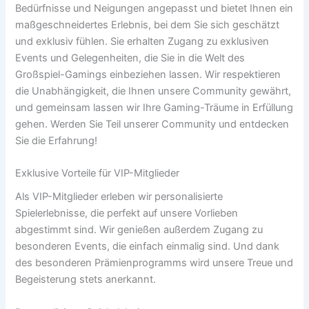
Bedürfnisse und Neigungen angepasst und bietet Ihnen ein
maßgeschneidertes Erlebnis, bei dem Sie sich geschätzt
und exklusiv fühlen. Sie erhalten Zugang zu exklusiven
Events und Gelegenheiten, die Sie in die Welt des
Großspiel-Gamings einbeziehen lassen. Wir respektieren
die Unabhängigkeit, die Ihnen unsere Community gewährt,
und gemeinsam lassen wir Ihre Gaming-Träume in Erfüllung
gehen. Werden Sie Teil unserer Community und entdecken
Sie die Erfahrung!
Exklusive Vorteile für VIP-Mitglieder
Als VIP-Mitglieder erleben wir personalisierte
Spielerlebnisse, die perfekt auf unsere Vorlieben
abgestimmt sind. Wir genießen außerdem Zugang zu
besonderen Events, die einfach einmalig sind. Und dank
des besonderen Prämienprogramms wird unsere Treue und
Begeisterung stets anerkannt.