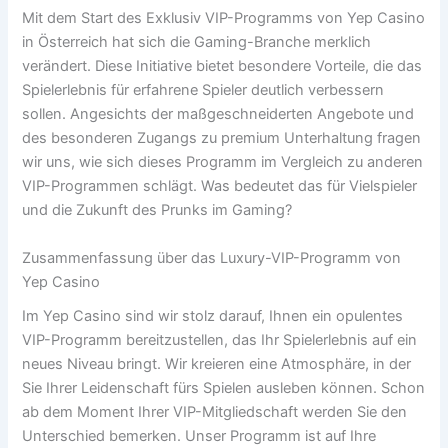
Mit dem Start des Exklusiv VIP-Programms von Yep Casino
in Österreich hat sich die Gaming-Branche merklich
verändert. Diese Initiative bietet besondere Vorteile, die das
Spielerlebnis für erfahrene Spieler deutlich verbessern
sollen. Angesichts der maßgeschneiderten Angebote und
des besonderen Zugangs zu premium Unterhaltung fragen
wir uns, wie sich dieses Programm im Vergleich zu anderen
VIP-Programmen schlägt. Was bedeutet das für Vielspieler
und die Zukunft des Prunks im Gaming?
Zusammenfassung über das Luxury-VIP-Programm von
Yep Casino
Im Yep Casino sind wir stolz darauf, Ihnen ein opulentes
VIP-Programm bereitzustellen, das Ihr Spielerlebnis auf ein
neues Niveau bringt. Wir kreieren eine Atmosphäre, in der
Sie Ihrer Leidenschaft fürs Spielen ausleben können. Schon
ab dem Moment Ihrer VIP-Mitgliedschaft werden Sie den
Unterschied bemerken. Unser Programm ist auf Ihre