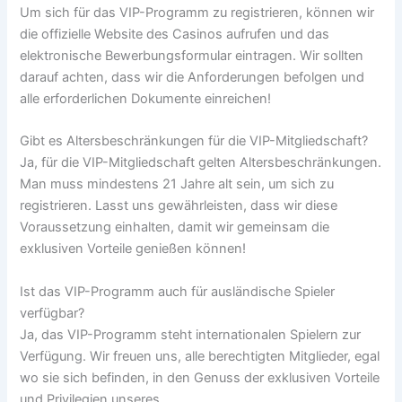
Um sich für das VIP-Programm zu registrieren, können wir
die offizielle Website des Casinos aufrufen und das
elektronische Bewerbungsformular eintragen. Wir sollten
darauf achten, dass wir die Anforderungen befolgen und
alle erforderlichen Dokumente einreichen!
Gibt es Altersbeschränkungen für die VIP-Mitgliedschaft?
Ja, für die VIP-Mitgliedschaft gelten Altersbeschränkungen.
Man muss mindestens 21 Jahre alt sein, um sich zu
registrieren. Lasst uns gewährleisten, dass wir diese
Voraussetzung einhalten, damit wir gemeinsam die
exklusiven Vorteile genießen können!
Ist das VIP-Programm auch für ausländische Spieler
verfügbar?
Ja, das VIP-Programm steht internationalen Spielern zur
Verfügung. Wir freuen uns, alle berechtigten Mitglieder, egal
wo sie sich befinden, in den Genuss der exklusiven Vorteile
und Privilegien unseres