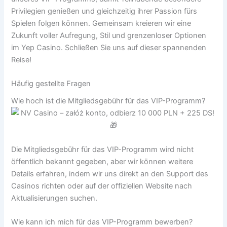
Privilegien genießen und gleichzeitig ihrer Passion fürs
Spielen folgen können. Gemeinsam kreieren wir eine
Zukunft voller Aufregung, Stil und grenzenloser Optionen
im Yep Casino. Schließen Sie uns auf dieser spannenden
Reise!
Häufig gestellte Fragen
Wie hoch ist die Mitgliedsgebühr für das VIP-Programm?
Die Mitgliedsgebühr für das VIP-Programm wird nicht
öffentlich bekannt gegeben, aber wir können weitere
Details erfahren, indem wir uns direkt an den Support des
Casinos richten oder auf der offiziellen Website nach
Aktualisierungen suchen.
Wie kann ich mich für das VIP-Programm bewerben?