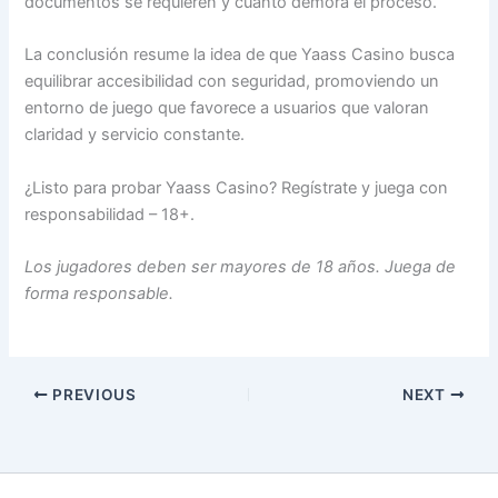
documentos se requieren y cuánto demora el proceso.
La conclusión resume la idea de que Yaass Casino busca
equilibrar accesibilidad con seguridad, promoviendo un
entorno de juego que favorece a usuarios que valoran
claridad y servicio constante.
¿Listo para probar Yaass Casino? Regístrate y juega con
responsabilidad – 18+.
Los jugadores deben ser mayores de 18 años. Juega de
forma responsable.
PREVIOUS
NEXT