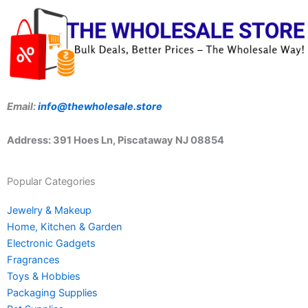
Email:
info@thewholesale.store
Address: 391 Hoes Ln, Piscataway NJ 08854
Popular Categories
Jewelry & Makeup
Home, Kitchen & Garden
Electronic Gadgets
Fragrances
Toys & Hobbies
Packaging Supplies