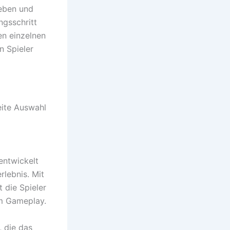
geben und
ngsschritt
den einzelnen
n Spieler
eite Auswahl
entwickelt
rlebnis. Mit
t die Spieler
em Gameplay.
, die das