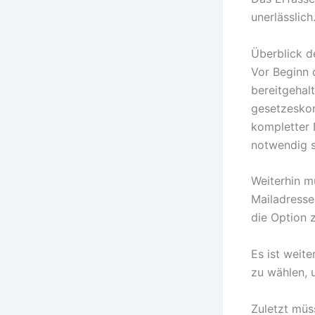
unerlässlich
Überblick d
Vor Beginn 
bereitgehal
gesetzeskon
kompletter 
notwendig s
Weiterhin m
Mailadresse
die Option 
Es ist weit
zu wählen, 
Zuletzt müs