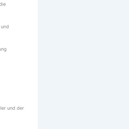
die
d und
ung
ler und der