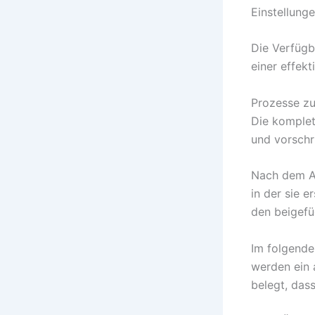
Einstellung
Die Verfügb
einer effekt
Prozesse z
Die komplet
und vorschr
Nach dem Ab
in der sie 
den beigefüg
Im folgende
werden ein 
belegt, dass