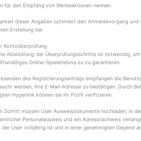
en für den Empfang von Werbeaktionen nennen.
arkeit dieser Angaben optimiert den Anmeldevorgang und 
iven Erstellung bei
ur Kontoüberprüfung
te Abwicklung der Überprüfungsschritte ist notwendig, um 
iftsmäßiges Online-Spielerlebnis zu zu garantieren.
senden des Registrierungsantrags empfangen die Benutzer
ersucht werden, ihre E-Mail-Adresse zu bestätigen. Durch Be
ten Hyperlink können sie ihr Profil verifizieren.
n Schritt müssen User Ausweisdokumente hochladen; in der
amtlicher Personalausweis und ein Adressnachweis verlangt
 der User volljährig ist und in einer genehmigten Gegend an