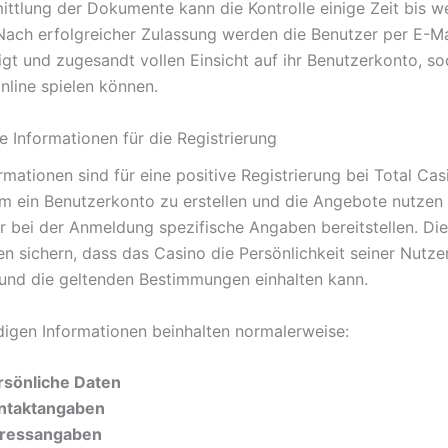
ttlung der Dokumente kann die Kontrolle einige Zeit bis w
Nach erfolgreicher Zulassung werden die Benutzer per E-Ma
igt und zugesandt vollen Einsicht auf ihr Benutzerkonto, so
nline spielen können.
e Informationen für die Registrierung
mationen sind für eine positive Registrierung bei Total Cas
m ein Benutzerkonto zu erstellen und die Angebote nutzen
 bei der Anmeldung spezifische Angaben bereitstellen. Di
en sichern, dass das Casino die Persönlichkeit seiner Nutze
n und die geltenden Bestimmungen einhalten kann.
igen Informationen beinhalten normalerweise:
rsönliche Daten
ntaktangaben
ressangaben