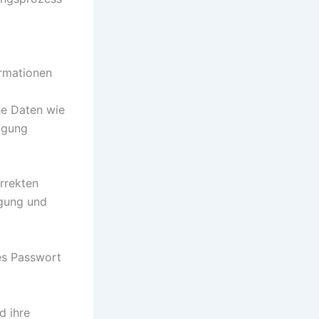
ormationen
he Daten wie
igung
rrekten
igung und
res Passwort
d ihre