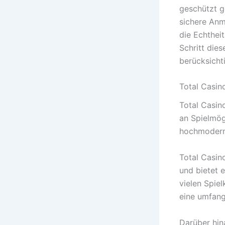
geschützt g
sichere Anm
die Echtheit
Schritt dies
berücksicht
Total Casin
Total Casin
an Spielmögl
hochmodern
Total Casin
und bietet e
vielen Spiel
eine umfang
Darüber hin