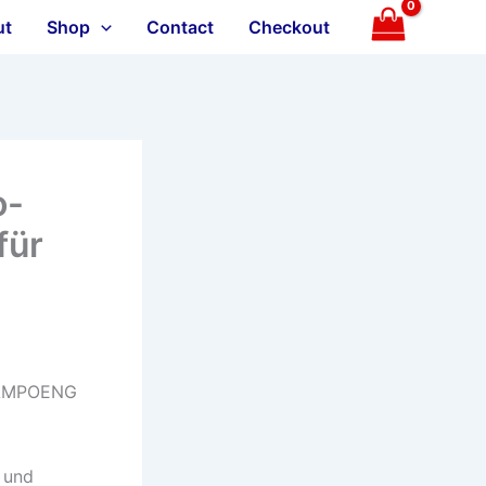
ut
Shop
Contact
Checkout
o-
für
 und