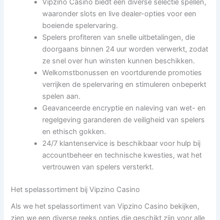
Vipzino Casino biedt een diverse selectie spellen,
waaronder slots en live dealer-opties voor een
boeiende spelervaring.
Spelers profiteren van snelle uitbetalingen, die
doorgaans binnen 24 uur worden verwerkt, zodat
ze snel over hun winsten kunnen beschikken.
Welkomstbonussen en voortdurende promoties
verrijken de spelervaring en stimuleren onbeperkt
spelen aan.
Geavanceerde encryptie en naleving van wet- en
regelgeving garanderen de veiligheid van spelers
en ethisch gokken.
24/7 klantenservice is beschikbaar voor hulp bij
accountbeheer en technische kwesties, wat het
vertrouwen van spelers versterkt.
Het spelassortiment bij Vipzino Casino
Als we het spelassortiment van Vipzino Casino bekijken,
zien we een diverse reeks opties die geschikt zijn voor alle