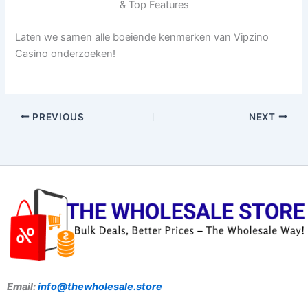
Laten we samen alle boeiende kenmerken van Vipzino
Casino onderzoeken!
PREVIOUS
NEXT
Email:
info@thewholesale.store