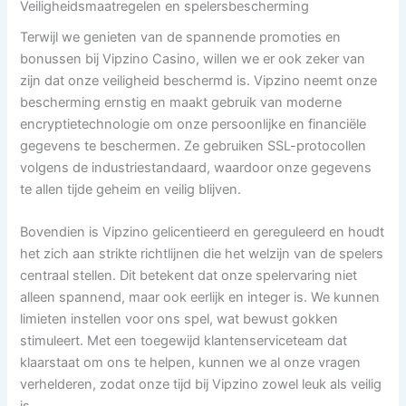
Veiligheidsmaatregelen en spelersbescherming
Terwijl we genieten van de spannende promoties en
bonussen bij Vipzino Casino, willen we er ook zeker van
zijn dat onze veiligheid beschermd is. Vipzino neemt onze
bescherming ernstig en maakt gebruik van moderne
encryptietechnologie om onze persoonlijke en financiële
gegevens te beschermen. Ze gebruiken SSL-protocollen
volgens de industriestandaard, waardoor onze gegevens
te allen tijde geheim en veilig blijven.
Bovendien is Vipzino gelicentieerd en gereguleerd en houdt
het zich aan strikte richtlijnen die het welzijn van de spelers
centraal stellen. Dit betekent dat onze spelervaring niet
alleen spannend, maar ook eerlijk en integer is. We kunnen
limieten instellen voor ons spel, wat bewust gokken
stimuleert. Met een toegewijd klantenserviceteam dat
klaarstaat om ons te helpen, kunnen we al onze vragen
verhelderen, zodat onze tijd bij Vipzino zowel leuk als veilig