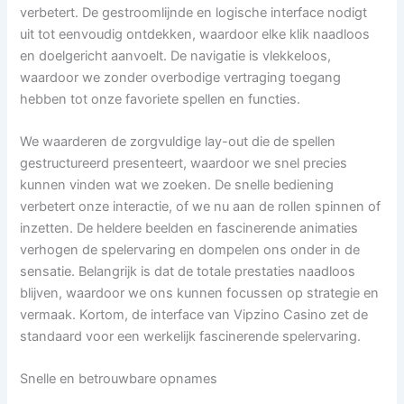
verbetert. De gestroomlijnde en logische interface nodigt
uit tot eenvoudig ontdekken, waardoor elke klik naadloos
en doelgericht aanvoelt. De navigatie is vlekkeloos,
waardoor we zonder overbodige vertraging toegang
hebben tot onze favoriete spellen en functies.
We waarderen de zorgvuldige lay-out die de spellen
gestructureerd presenteert, waardoor we snel precies
kunnen vinden wat we zoeken. De snelle bediening
verbetert onze interactie, of we nu aan de rollen spinnen of
inzetten. De heldere beelden en fascinerende animaties
verhogen de spelervaring en dompelen ons onder in de
sensatie. Belangrijk is dat de totale prestaties naadloos
blijven, waardoor we ons kunnen focussen op strategie en
vermaak. Kortom, de interface van Vipzino Casino zet de
standaard voor een werkelijk fascinerende spelervaring.
Snelle en betrouwbare opnames