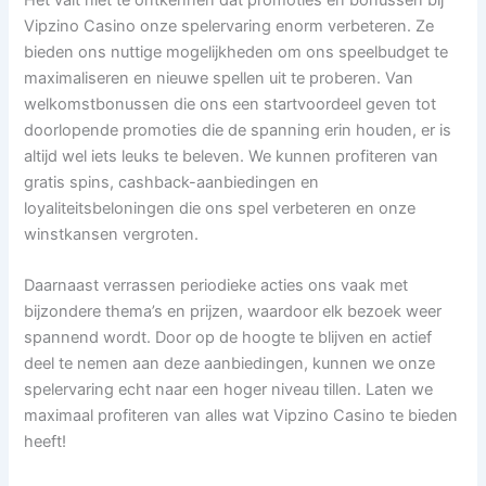
Het valt niet te ontkennen dat promoties en bonussen bij
Vipzino Casino onze spelervaring enorm verbeteren. Ze
bieden ons nuttige mogelijkheden om ons speelbudget te
maximaliseren en nieuwe spellen uit te proberen. Van
welkomstbonussen die ons een startvoordeel geven tot
doorlopende promoties die de spanning erin houden, er is
altijd wel iets leuks te beleven. We kunnen profiteren van
gratis spins, cashback-aanbiedingen en
loyaliteitsbeloningen die ons spel verbeteren en onze
winstkansen vergroten.
Daarnaast verrassen periodieke acties ons vaak met
bijzondere thema’s en prijzen, waardoor elk bezoek weer
spannend wordt. Door op de hoogte te blijven en actief
deel te nemen aan deze aanbiedingen, kunnen we onze
spelervaring echt naar een hoger niveau tillen. Laten we
maximaal profiteren van alles wat Vipzino Casino te bieden
heeft!