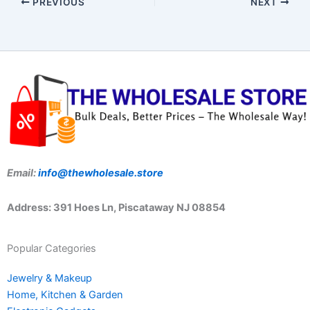
PREVIOUS
NEXT
Email:
info@thewholesale.store
Address: 391 Hoes Ln, Piscataway NJ 08854
Popular Categories
Jewelry & Makeup
Home, Kitchen & Garden