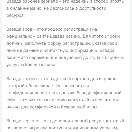
Вавада рабочее зеркало – это надежный способ играть
в онлайн-казино, не беспокоясь о доступности
ресурса.
Вавада вход – это процесс регистрации на
официальном сайте Вавада казино. Для этого игроки
должны заполнить форму регистрации, указав свои
личные данные и контактную информацию. Вавада
вход – это первый шаг к получению доступа к игровым
услугам Вавада казино.
Вавада казино – это надежный партнер для игроков,
который обеспечивает безопасность и
конфиденциальность их данных. Вавада официальный
сайт – это место, где игроки могут найти все, что им
нужно для комфортной и безопасной игры.
Вавада зеркало – это дополнительный ресурс, который
позволяет игрокам доступаться к игровым услугам,