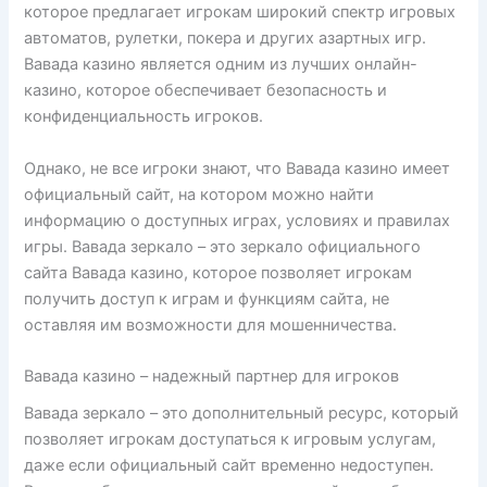
которое предлагает игрокам широкий спектр игровых
автоматов, рулетки, покера и других азартных игр.
Вавада казино является одним из лучших онлайн-
казино, которое обеспечивает безопасность и
конфиденциальность игроков.
Однако, не все игроки знают, что Вавада казино имеет
официальный сайт, на котором можно найти
информацию о доступных играх, условиях и правилах
игры. Вавада зеркало – это зеркало официального
сайта Вавада казино, которое позволяет игрокам
получить доступ к играм и функциям сайта, не
оставляя им возможности для мошенничества.
Вавада казино – надежный партнер для игроков
Вавада зеркало – это дополнительный ресурс, который
позволяет игрокам доступаться к игровым услугам,
даже если официальный сайт временно недоступен.