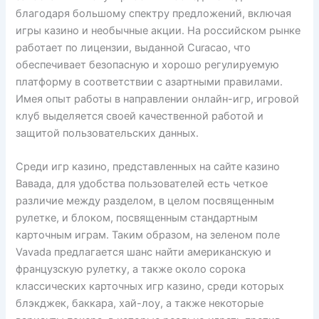
благодаря большому спектру предложений, включая
игры казино и необычные акции. На российском рынке
работает по лицензии, выданной Curacao, что
обеспечивает безопасную и хорошо регулируемую
платформу в соответствии с азартными правилами.
Имея опыт работы в направлении онлайн-игр, игровой
клуб выделяется своей качественной работой и
защитой пользовательских данных.
Среди игр казино, представленных на сайте казино
Вавада, для удобства пользователей есть четкое
различие между разделом, в целом посвященным
рулетке, и блоком, посвященным стандартным
карточным играм. Таким образом, на зеленом поле
Vavada предлагается шанс найти американскую и
французскую рулетку, а также около сорока
классических карточных игр казино, среди которых
блэкджек, баккара, хай-лоу, а также некоторые