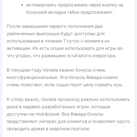
активировать предложение через кнопку на
бонусной вкладке «Мои предложения».
После завершения первого пополнения два
увеличенных выигрыша будут доступны для
использования в течение 7 суток с момента их
активации. Их есть опция использовать для игры во
что угодно, что размещено в каталоге оператора.
В текущем году Vavada казино бонусы очень
многофункциональные. Эти бонусы Вавада казино
очень помогают, если существует цель сорвать куш.
К слову важно, Vavada промокод реально использовать
даже в недавно разработанных играх, которые
доступны на платформе. Все Вавада бонусы
представляют интерес для клиентов и позволяют круто
проводить время в азартном портале.