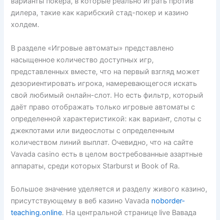
варианты покера, в которые реально играть против
дилера, такие как карибский стад-покер и казино
холдем.
В разделе «Игровые автоматы» представлено
насыщенное количество доступных игр,
представленных вместе, что на первый взгляд может
дезориентировать игрока, намеревающегося искать
свой любимый онлайн-слот. Но есть фильтр, который
даёт право отображать только игровые автоматы с
определенной характеристикой: как вариант, слоты с
джекпотами или видеослоты с определенным
количеством линий выплат. Очевидно, что на сайте
Vavada casino есть в целом востребованные азартные
аппараты, среди которых Starburst и Book of Ra.
Большое значение уделяется и разделу живого казино,
присутствующему в веб казино Vavada
noborder-
teaching.online
. На центральной странице live Вавада