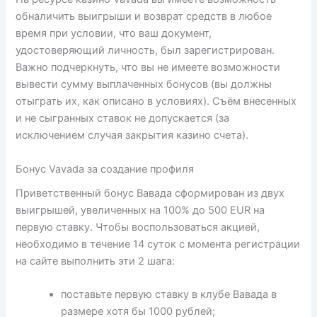
обналичить выигрыши и возврат средств в любое
время при условии, что ваш документ,
удостоверяющий личность, был зарегистрирован.
Важно подчеркнуть, что вы не имеете возможности
вывести сумму выплаченных бонусов (вы должны
отыграть их, как описано в условиях). Съём внесенных
и не сыгранных ставок не допускается (за
исключением случая закрытия казино счета).
Бонус Vavada за создание профиля
Приветственный бонус Вавада сформирован из двух
выигрышей, увеличенных на 100% до 500 EUR на
первую ставку. Чтобы воспользоваться акцией,
необходимо в течение 14 суток с момента регистрации
на сайте выполнить эти 2 шага:
поставьте первую ставку в клубе Вавада в
размере хотя бы 1000 рублей;