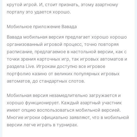
крутой игрой. И, стоит признать, этому азартному
порталу это удается хорошо.
Мобильное приложение Вавада
Вавада мобильная версия предлагает хорошо хорошо
организованный игровой процесс, точно повторяя
расписание, предлагаемое в настольной версии, как с
точки зрения карточных игр, так игровых автоматов и
раздела Live. Игрокам доступно все игровое
портфолио казино от великих популярных игровых
автоматов, до стандартных слотов.
Мобильная версия незамедлительно загружается и
хорошо функционирует. Каждый азартный участник
имеет опцию воспользоваться мобильной версией.
Многие игроки официально заявляют, что в мобильной
версии легче играть в турнирах.