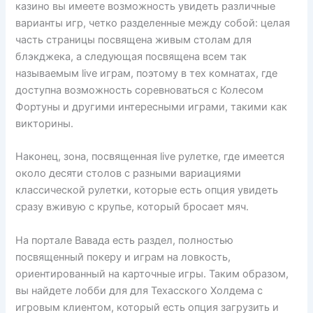
казино вы имеете возможность увидеть различные
варианты игр, четко разделенные между собой: целая
часть страницы посвящена живым столам для
блэкджека, а следующая посвящена всем так
называемым live играм, поэтому в тех комнатах, где
доступна возможность соревноваться с Колесом
Фортуны и другими интересными играми, такими как
викторины.
Наконец, зона, посвященная live рулетке, где имеется
около десяти столов с разными вариациями
классической рулетки, которые есть опция увидеть
сразу вживую с крупье, который бросает мяч.
На портале Вавада есть раздел, полностью
посвященный покеру и играм на ловкость,
ориентированный на карточные игры. Таким образом,
вы найдете лобби для для Техасского Холдема с
игровым клиентом, который есть опция загрузить и